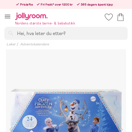
Hoppa
Prisløfte
Fri frakt* over 1200 kr
365 dagers åpent kjøp
till
Bestill i dag, så sender vi rett etter helligedagen
innehållet
Nordens største barne- & babybutikk
Søk
Leker
Adventskalendere