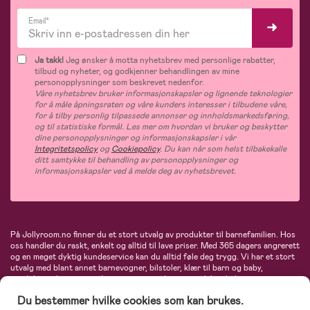
Email*
Ja takk!
Jeg ønsker å motta nyhetsbrev med personlige rabatter,
tilbud og nyheter, og godkjenner behandlingen av mine
personopplysninger som beskrevet nedenfor.
Våre nyhetsbrev bruker informasjonskapsler og lignende teknologier
for å måle åpningsraten og våre kunders interesser i tilbudene våre,
for å tilby personlig tilpassede annonser og innholdsmarkedsføring,
og til statistiske formål. Les mer om hvordan vi bruker og beskytter
dine personopplysninger og informasjonskapsler i vår
Integritetspolicy
og
Cookiepolicy
. Du kan når som helst tilbakekalle
ditt samtykke til behandling av personopplysninger og
informasjonskapsler ved å melde deg av nyhetsbrevet.
På Jollyroom.no finner du et stort utvalg av produkter til barnefamilien. Hos
oss handler du raskt, enkelt og alltid til lave priser. Med 365 dagers angrerett
og en meget dyktig kundeservice kan du alltid føle deg trygg. Vi har et stort
utvalg med blant annet barnevogner, bilstoler, klær til barn og baby,
produkter til mor, mengder av inspirerende interiør, leker, babyustyr og mye
mye mer. Vi tilbyr produkter fra velkjente merker som blant annet Britax,
Du bestemmer hvilke cookies som kan brukes.
Maxi-Cosi, Baby Jogger, BabyBjörn, Didriksons, KidKraft, Ergobaby, Philips