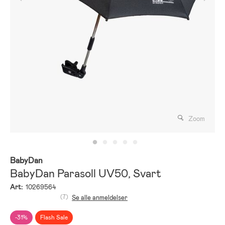
Zoom
BabyDan
BabyDan Parasoll UV50, Svart
Art:
10269564
(7)
Se alle anmeldelser
-31%
Flash Sale