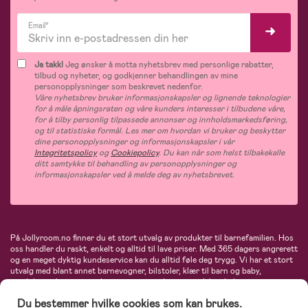
Email*
Ja takk!
Jeg ønsker å motta nyhetsbrev med personlige rabatter,
tilbud og nyheter, og godkjenner behandlingen av mine
personopplysninger som beskrevet nedenfor.
Våre nyhetsbrev bruker informasjonskapsler og lignende teknologier
for å måle åpningsraten og våre kunders interesser i tilbudene våre,
for å tilby personlig tilpassede annonser og innholdsmarkedsføring,
og til statistiske formål. Les mer om hvordan vi bruker og beskytter
dine personopplysninger og informasjonskapsler i vår
Integritetspolicy
og
Cookiepolicy
. Du kan når som helst tilbakekalle
ditt samtykke til behandling av personopplysninger og
informasjonskapsler ved å melde deg av nyhetsbrevet.
På Jollyroom.no finner du et stort utvalg av produkter til barnefamilien. Hos
oss handler du raskt, enkelt og alltid til lave priser. Med 365 dagers angrerett
og en meget dyktig kundeservice kan du alltid føle deg trygg. Vi har et stort
utvalg med blant annet barnevogner, bilstoler, klær til barn og baby,
produkter til mor, mengder av inspirerende interiør, leker, babyustyr og mye
mye mer. Vi tilbyr produkter fra velkjente merker som blant annet Britax,
Du bestemmer hvilke cookies som kan brukes.
Maxi-Cosi, Baby Jogger, BabyBjörn, Didriksons, KidKraft, Ergobaby, Philips