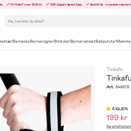
te
Fri frakt* over 1200 kr
365 dagers åpent kjøp
Bestill nå - vi sender samme 
Søk
neklær
Barnesko
Barnevogner
Bilstoler
Barnerommet
Babyutstyr
Mamma
Tinkafu
Tinkaf
Art:
848878
6 IGJEN
199 kr
Se prishistor