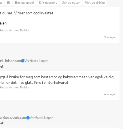
us
Bil
Bor på landet
DIY-prosjekt
Dyr og natur
Mat og drikke
antorangen
Hello Kitty
Harry Potter
Mumin
My little pony
Pokemon
t du ser. Virker som god kvalitet
uper Mario
Svamp Bob
Disney 101 Dalmatiner
Disney Aladdin
sney Alice i Underlandet
Disney Bambi
Disney Cars
Disney Classics
nalen
sney Djungelboken
Disney Dumbo
Disney Encanto
Disney Frozen
dleddsreim med Refleks
sney Lilo and Stitch
Disney Nalle Puh
Disney Princess
2 yr. ago
ri Johansen
Verifisert kjøper
st
ygt å bruke for meg som bestemor og babymammaen var også veldig 
Her er det mye glatt føre i vinterhalvåret
dleddsreim med Refleks
4 yr. ago
erése Joelsson
Verifisert kjøper
st