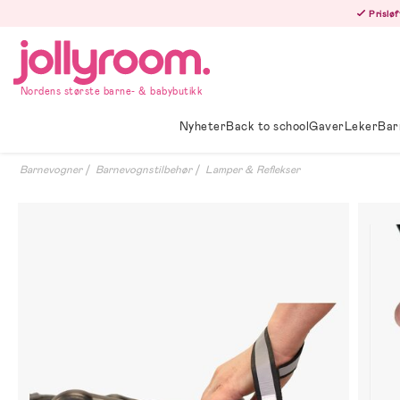
Hoppa
Prisløf
till
innehållet
Nordens største barne- & babybutikk
Nyheter
Back to school
Gaver
Leker
Bar
Barnevogner
Barnevognstilbehør
Lamper & Reflekser