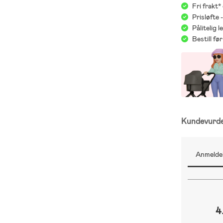
Fri frakt*
Prisløfte 
Pålitelig 
Bestill f
Kundevurd
Anmeldel
4