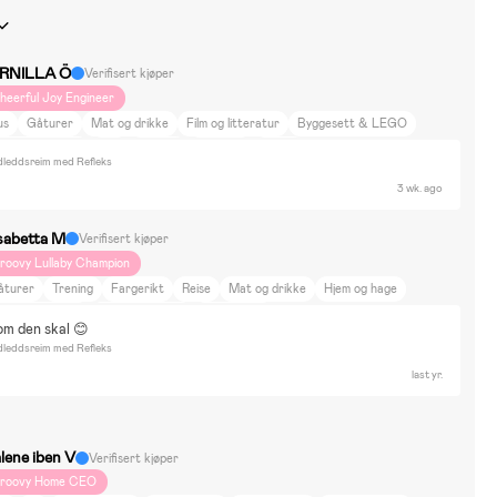
RNILLA Ö
Verifisert kjøper
heerful Joy Engineer
us
Gåturer
Mat og drikke
Film og litteratur
Byggesett & LEGO
egning & Hobby
Spill
Gaming
Puslespill
Britax
dleddsreim med Refleks
3 wk. ago
isabetta M
Verifisert kjøper
roovy Lullaby Champion
åturer
Trening
Fargerikt
Reise
Mat og drikke
Hjem og hage
lm og litteratur
Kultur og kunst
Emmaljunga
om den skal 😊
dleddsreim med Refleks
last yr.
lene iben V
Verifisert kjøper
roovy Home CEO