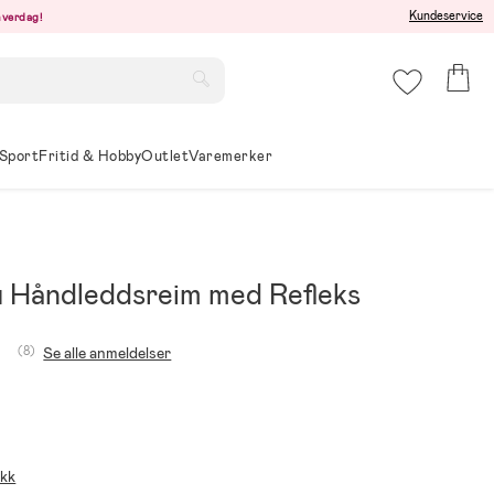
Kundeservice
hverdag!
Sport
Fritid & Hobby
Outlet
Varemerker
u Håndleddsreim med Refleks
(8)
Se alle anmeldelser
ikk