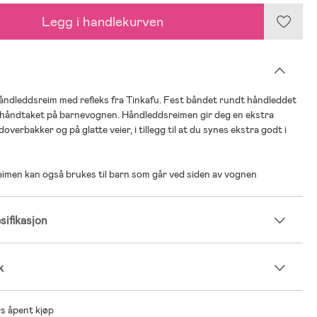
Legg i handlekurven
åndleddsreim med refleks fra Tinkafu. Fest båndet rundt håndleddet
t håndtaket på barnevognen. Håndleddsreimen gir deg en ekstra
doverbakker og på glatte veier, i tillegg til at du synes ekstra godt i
imen kan også brukes til barn som går ved siden av vognen
ifikasjon
k
s åpent kjøp