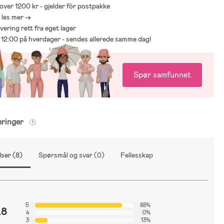
 over 1200 kr - gjelder för postpakke
- les mer ->
levering rett fra eget lager
ør 12:00 på hverdager - sendes allerede samme dag!
Spør samfunnet
eringer
ser (8)
Spørsmål og svar (0)
Fellesskap
5
88%
.8
4
0%
3
13%