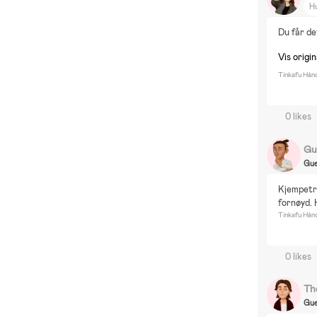
H
F
Du får de
S
Di
Vis origi
Di
Tinkafu Hån
Di
0 likes
Gu
Gue
Kjempetr
fornøyd. 
Tinkafu Hån
0 likes
Th
Gue