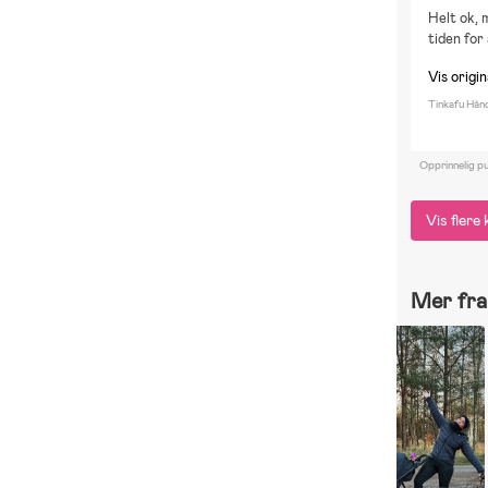
Helt ok, 
tiden for
Vis origi
Tinkafu Hån
Opprinnelig pu
Vis fler
Mer fra 