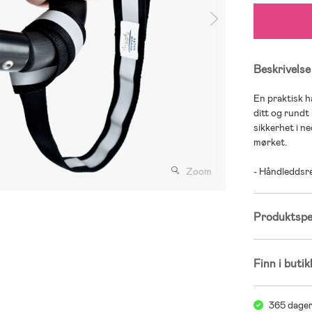
Beskrivelse
En praktisk h
ditt og rund
sikkerhet i ne
mørket.
Zoom
- Håndleddsre
Produktspes
Finn i butik
365 dager