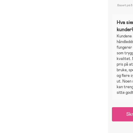
Basert på 8
Hva sie
kunder
Kundene 
håndledd
fungerer
som tryg
kvalitet.
pris på a
bruke, spe
og flere s
ut. Noen
kan treng
sitte godt
Skr