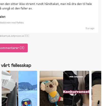
men den sitter ikke stramt rundt håndtaket, man må dra den til hele 
 å unngå at den faller av.
nalen
dleddsreim med Refleks
5 yr. ago
blisert på Jollyroom.se 🇸🇪
e kommentarer (3)
vårt fellesskap