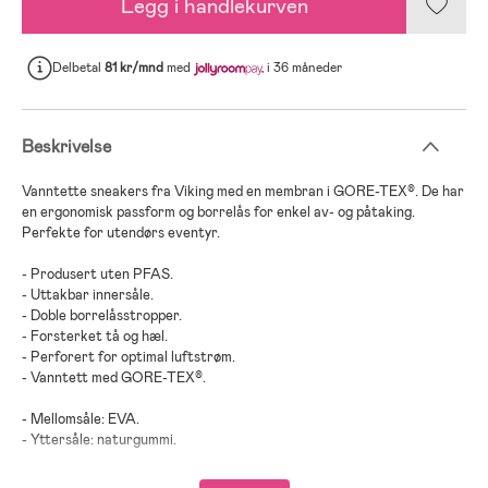
Legg i handlekurven
Delbetal
81 kr/mnd
med
i 36 måneder
Beskrivelse
Vanntette sneakers fra Viking med en membran i GORE-TEX®. De har
en ergonomisk passform og borrelås for enkel av- og påtaking.
Perfekte for utendørs eventyr.
- Produsert uten PFAS.
- Uttakbar innersåle.
- Doble borrelåsstropper.
- Forsterket tå og hæl.
- Perforert for optimal luftstrøm.
- Vanntett med GORE-TEX®.
- Mellomsåle: EVA.
- Yttersåle: naturgummi.
- Membran: GORE-TEX®.