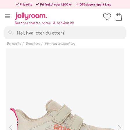
Hoppa
Prisløfte
Fri frakt* over 1200 kr
365 dagers åpent kjøp
till
Bestillinger etter 12:00 sendes neste hverdag!
innehållet
Nordens største barne- & babybutikk
Søk
Barnesko
Sneakers
Vanntette sneakers