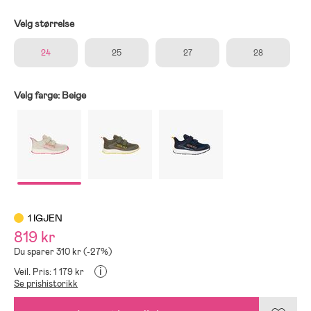
Velg størrelse
24
25
27
28
Velg farge:
Beige
1 IGJEN
819 kr
Du sparer 310 kr (-27%)
i
Veil. Pris: 1 179 kr
Se prishistorikk