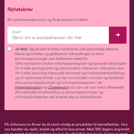
Nyhetsbrev
Bli nyhetsbrevabonnent og få eksklusive fordeler!
Email*
Ja takk!
Jeg ønsker å motta nyhetsbrev med personlige rabatter,
tilbud og nyheter, og godkjenner behandlingen av mine
personopplysninger som beskrevet nedenfor.
Våre nyhetsbrev bruker informasjonskapsler og lignende teknologier
for å måle åpningsraten og våre kunders interesser i tilbudene våre,
for å tilby personlig tilpassede annonser og innholdsmarkedsføring,
og til statistiske formål. Les mer om hvordan vi bruker og beskytter
dine personopplysninger og informasjonskapsler i vår
Integritetspolicy
og
Cookiepolicy
. Du kan når som helst tilbakekalle
ditt samtykke til behandling av personopplysninger og
informasjonskapsler ved å melde deg av nyhetsbrevet.
På Jollyroom.no finner du et stort utvalg av produkter til barnefamilien. Hos
oss handler du raskt, enkelt og alltid til lave priser. Med 365 dagers angrerett