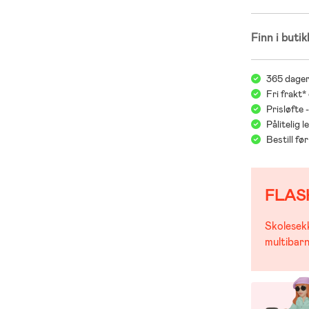
;
Finn i butik
365 dager
Fri frakt*
Prisløfte 
Pålitelig 
Bestill f
FLAS
Skolesekk
multibarn