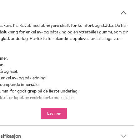
akers fra Kavat med et høyere skaft for komfort og støtte. De har
åslukning for enkel av- og påtaking og en yttersåle i gummi, som gir
 glatt underlag. Perfekte for utendørsopplevelser i all slags vær.
mmer.
r.
tå og hæl.
 enkel av- og påkledning.
tdempende innersåle.
 gummi for godt grep på de fleste underlag.
tet er laget av resirkulerte materialer.
rkarboner.
Les mer
irkulert tekstil.
ikrofiber.
ifikasjon
gummi, EVA.