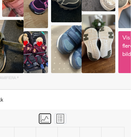
Vis 
flere 
bilder
GAMIFIERA.®
kk