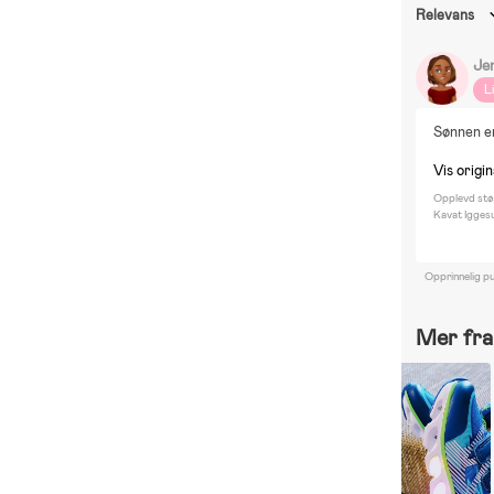
Relevans
Je
L
Sønnen er
Vis origi
Opplevd stø
Kavat Igges
Opprinnelig pu
Mer fra 