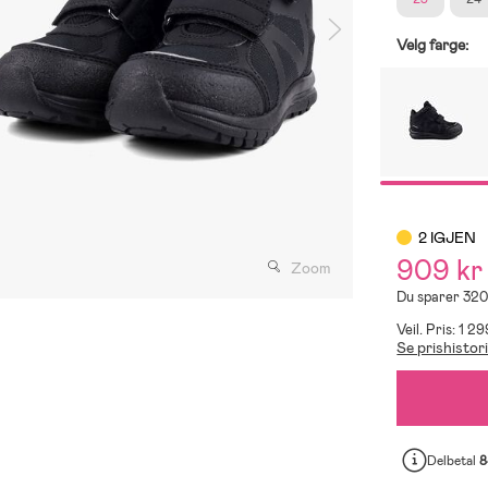
Velg farge:
2 IGJEN
909 kr
Zoom
Du sparer 320
Veil. Pris: 1 2
Se prishistor
Delbetal
8