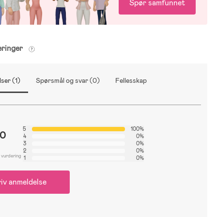
Spør samfunnet
eringer
ser (1)
Spørsmål og svar (0)
Fellesskap
5
100%
.0
4
0%
3
0%
2
0%
 vurdering
1
0%
iv anmeldelse