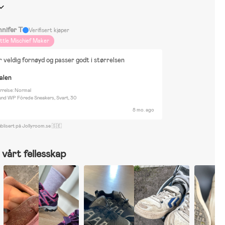
nnifer T
Verifisert kjøper
ittle Mischief Maker
 veldig fornøyd og passer godt i størrelsen
nalen
rrelse: Normal
und WP Fôrede Sneakers, Svart, 30
8 mo. ago
blisert på Jollyroom.se 🇸🇪
vårt fellesskap