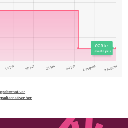
909 kr
Laveste pris
ngsalternativer
ngsalternativer her