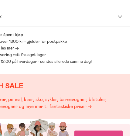
k
s åpent kjøp
 over 1200 kr - gjelder för postpakke
- les mer ->
levering rett fra eget lager
ør 12:00 på hverdager - sendes allerede samme dag!
H SALE
er, pennal, klær, sko, sykler, barnevogner, bilstoler,
evogner og mye mer til fantastiske priser →