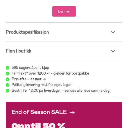
- Bluesign®-godkjent materiale.
- Inneholder sertifiserte, resirkulerte fibre.
Les mer
- Front: 92 % polyester, 8 % elastan.
- Bakside: 100 % resirkulert polyester.
- Membran: polyuretan.
Produktspesifikasjon
Finn i butikk
365 dagers åpent kjøp
Fri frakt* over 1200 kr - gjelder för postpakke
Prisløfte - les mer ->
Pålitelig levering rett fra eget lager
Bestill før 12:00 på hverdager - sendes allerede samme dag!
End of Season SALE →
Opptil 50 %