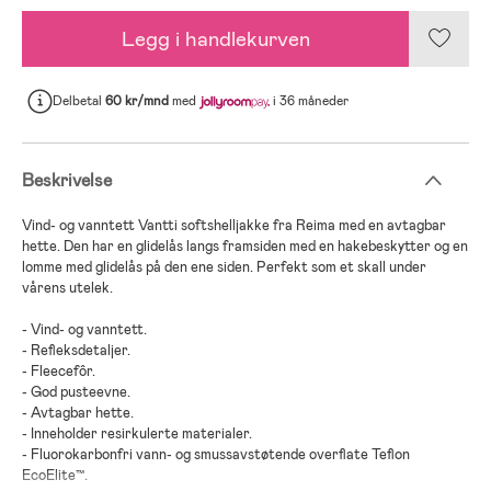
Legg i handlekurven
Delbetal
60 kr/mnd
med
i 36 måneder
Beskrivelse
Vind- og vanntett Vantti softshelljakke fra Reima med en avtagbar
hette. Den har en glidelås langs framsiden med en hakebeskytter og en
lomme med glidelås på den ene siden. Perfekt som et skall under
vårens utelek.
- Vind- og vanntett.
- Refleksdetaljer.
- Fleecefôr.
- God pusteevne.
- Avtagbar hette.
- Inneholder resirkulerte materialer.
- Fluorokarbonfri vann- og smussavstøtende overflate Teflon
EcoElite™.