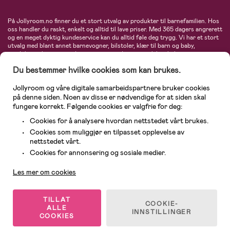
På Jollyroom.no finner du et stort utvalg av produkter til barnefamilien. Hos
oss handler du raskt, enkelt og alltid til lave priser. Med 365 dagers angrerett
og en meget dyktig kundeservice kan du alltid føle deg trygg. Vi har et stort
utvalg med blant annet barnevogner, bilstoler, klær til barn og baby,
produkter til mor, mengder av inspirerende interiør, leker, babyustyr og mye
mye mer. Vi tilbyr produkter fra velkjente merker som blant annet Britax,
Du bestemmer hvilke cookies som kan brukes.
Maxi-Cosi, Baby Jogger, BabyBjörn, Didriksons, KidKraft, Ergobaby, Philips
Avent, Neonate, Cybex, LEGO og mange flere. Velkommen inn til nordens
største nettbutikk for barn og baby!
Jollyroom og våre digitale samarbeidspartnere bruker cookies
på denne siden. Noen av disse er nødvendige for at siden skal
fungere korrekt. Følgende cookies er valgfrie for deg:
Cookies for å analysere hvordan nettstedet vårt brukes.
Cookies som muliggjør en tilpasset opplevelse av
nettstedet vårt.
Kundeservice
Cookies for annonsering og sosiale medier.
Les mer om cookies
© 2026 Jollyroom AS. Alle rettigheter reservert.
TILLAT
COOKIE-
ALLE
INNSTILLINGER
COOKIES