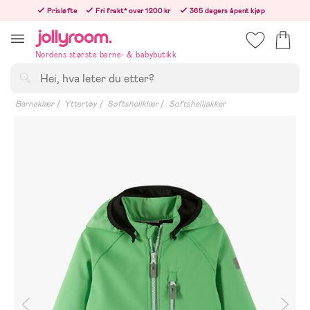
Hoppa
Prisløfte
Fri frakt* over 1200 kr
365 dagers åpent kjøp
till
Bestill i dag, så sender vi rett etter helligedagen
innehållet
Nordens største barne- & babybutikk
Søk
Barneklær
Yttertøy
Softshellklær
Softshelljakker