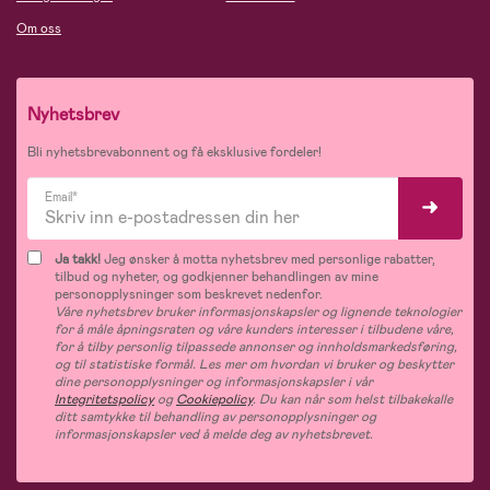
Om oss
Nyhetsbrev
Bli nyhetsbrevabonnent og få eksklusive fordeler!
Email*
Ja takk!
Jeg ønsker å motta nyhetsbrev med personlige rabatter,
tilbud og nyheter, og godkjenner behandlingen av mine
personopplysninger som beskrevet nedenfor.
Våre nyhetsbrev bruker informasjonskapsler og lignende teknologier
for å måle åpningsraten og våre kunders interesser i tilbudene våre,
for å tilby personlig tilpassede annonser og innholdsmarkedsføring,
og til statistiske formål. Les mer om hvordan vi bruker og beskytter
dine personopplysninger og informasjonskapsler i vår
Integritetspolicy
og
Cookiepolicy
. Du kan når som helst tilbakekalle
ditt samtykke til behandling av personopplysninger og
informasjonskapsler ved å melde deg av nyhetsbrevet.