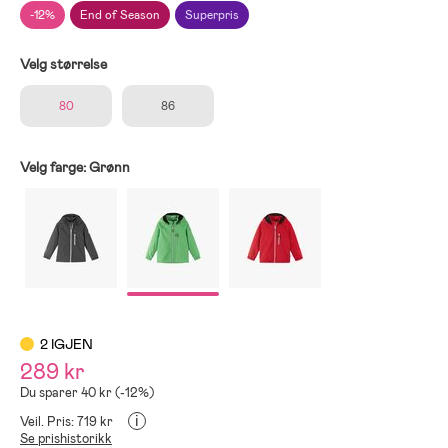
-12%
End of Season
Superpris
Velg størrelse
80
86
Velg farge:
Grønn
2 IGJEN
289 kr
Du sparer 40 kr (-12%)
i
Veil. Pris: 719 kr
Se prishistorikk