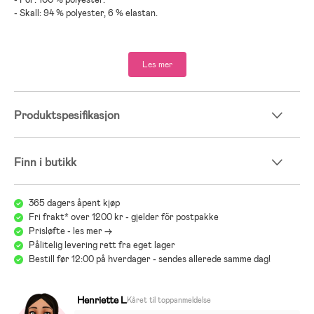
- Skall: 94 % polyester, 6 % elastan.
Størrelse og passform:
Modellens lengde: 110
Les mer
Bruksstørrelse: 104
Produktspesifikasjon
Finn i butikk
365 dagers åpent kjøp
Fri frakt* over 1200 kr - gjelder för postpakke
Prisløfte - les mer ->
Pålitelig levering rett fra eget lager
Bestill før 12:00 på hverdager - sendes allerede samme dag!
Henriette L
Kåret til toppanmeldelse