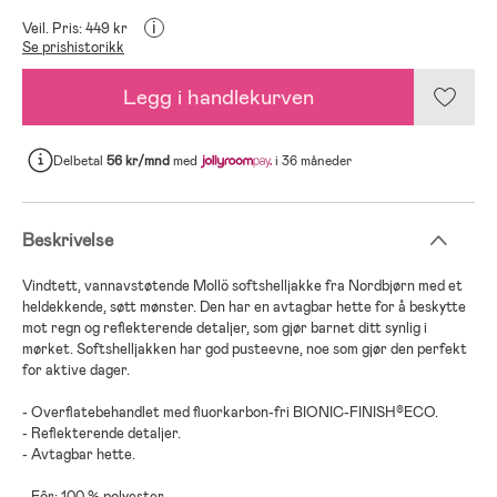
i
Veil. Pris: 449 kr
Se prishistorikk
Legg i handlekurven
Delbetal
56 kr/mnd
med
i 36 måneder
Beskrivelse
Vindtett, vannavstøtende Mollö softshelljakke fra Nordbjørn med et
heldekkende, søtt mønster. Den har en avtagbar hette for å beskytte
mot regn og reflekterende detaljer, som gjør barnet ditt synlig i
mørket. Softshelljakken har god pusteevne, noe som gjør den perfekt
for aktive dager.
- Overflatebehandlet med fluorkarbon-fri BIONIC-FINISH®ECO.
- Reflekterende detaljer.
- Avtagbar hette.
- Fôr: 100 % polyester.