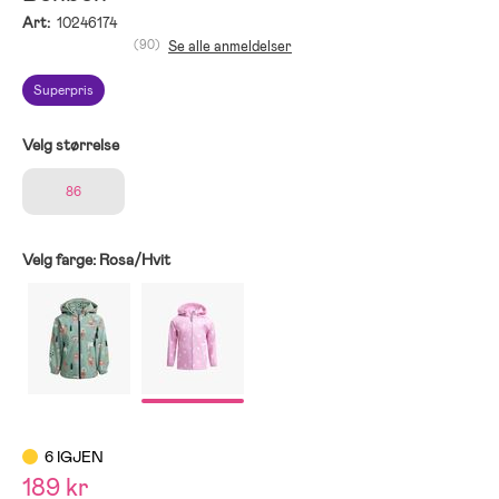
Art:
10246174
(90)
Se alle anmeldelser
Superpris
Velg størrelse
86
Velg farge:
Rosa/Hvit
6 IGJEN
189 kr