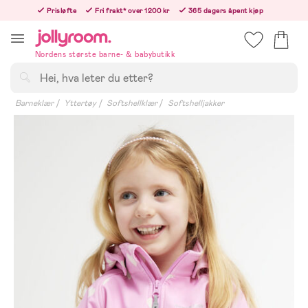
Hoppa
Prisløfte
Fri frakt* over 1200 kr
365 dagers åpent kjøp
till
Bestill i dag, så sender vi rett etter helligedagen
innehållet
Nordens største barne- & babybutikk
Søk
Barneklær
Yttertøy
Softshellklær
Softshelljakker