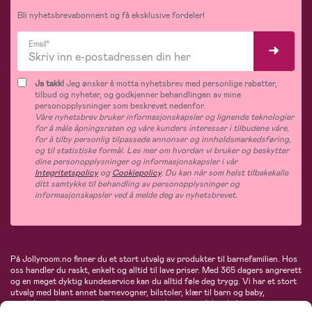
Bli nyhetsbrevabonnent og få eksklusive fordeler!
Email*
Ja takk!
Jeg ønsker å motta nyhetsbrev med personlige rabatter,
tilbud og nyheter, og godkjenner behandlingen av mine
personopplysninger som beskrevet nedenfor.
Våre nyhetsbrev bruker informasjonskapsler og lignende teknologier
for å måle åpningsraten og våre kunders interesser i tilbudene våre,
for å tilby personlig tilpassede annonser og innholdsmarkedsføring,
og til statistiske formål. Les mer om hvordan vi bruker og beskytter
dine personopplysninger og informasjonskapsler i vår
Integritetspolicy
og
Cookiepolicy
. Du kan når som helst tilbakekalle
ditt samtykke til behandling av personopplysninger og
informasjonskapsler ved å melde deg av nyhetsbrevet.
På Jollyroom.no finner du et stort utvalg av produkter til barnefamilien. Hos
oss handler du raskt, enkelt og alltid til lave priser. Med 365 dagers angrerett
og en meget dyktig kundeservice kan du alltid føle deg trygg. Vi har et stort
utvalg med blant annet barnevogner, bilstoler, klær til barn og baby,
produkter til mor, mengder av inspirerende interiør, leker, babyustyr og mye