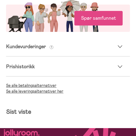
Spør samfunnet
Kundevurderinger
Prishistorikk
Se alle betalingsalternativer
Se alle leveringsalternativer her
Sist viste