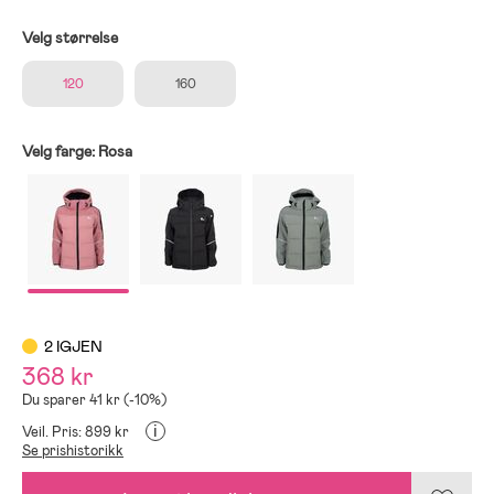
Velg størrelse
120
160
Velg farge:
Rosa
2 IGJEN
368 kr
Du sparer 41 kr (-10%)
i
Veil. Pris: 899 kr
Se prishistorikk