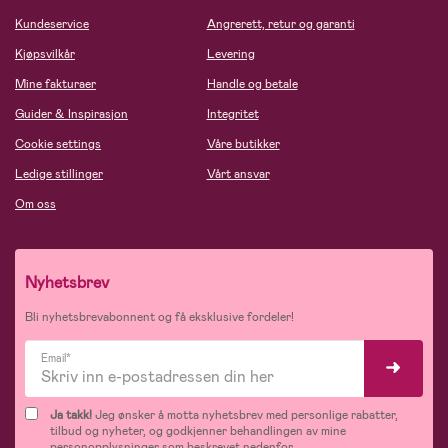
Kundeservice
Angrerett, retur og garanti
Kjøpsvilkår
Levering
Mine fakturaer
Handle og betale
Guider & Inspirasjon
Integritet
Cookie settings
Våre butikker
Ledige stillinger
Vårt ansvar
Om oss
Nyhetsbrev
Bli nyhetsbrevabonnent og få eksklusive fordeler!
Email*
Ja takk!
Jeg ønsker å motta nyhetsbrev med personlige rabatter,
tilbud og nyheter, og godkjenner behandlingen av mine
personopplysninger som beskrevet nedenfor.