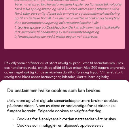
Våre nyhetsbrev bruker informasjonskapsler og lignende teknologier
for å måle åpningsraten og våre kunders interesser i tilbudene våre,
for å tilby personlig tilpassede annonser og innholdsmarkedsføring,
og til statistiske formål. Les mer om hvordan vi bruker og beskytter
dine personopplysninger og informasjonskapsler i vår
Integritetspolicy
og
Cookiepolicy
. Du kan når som helst tilbakekalle
ditt samtykke til behandling av personopplysninger og
informasjonskapsler ved å melde deg av nyhetsbrevet.
På Jollyroom.no finner du et stort utvalg av produkter til barnefamilien. Hos
oss handler du raskt, enkelt og alltid til lave priser. Med 365 dagers angrerett
og en meget dyktig kundeservice kan du alltid føle deg trygg. Vi har et stort
utvalg med blant annet barnevogner, bilstoler, klær til barn og baby,
produkter til mor, mengder av inspirerende interiør, leker, babyustyr og mye
mye mer. Vi tilbyr produkter fra velkjente merker som blant annet Britax,
Du bestemmer hvilke cookies som kan brukes.
Maxi-Cosi, Baby Jogger, BabyBjörn, Didriksons, KidKraft, Ergobaby, Philips
Avent, Neonate, Cybex, LEGO og mange flere. Velkommen inn til nordens
største nettbutikk for barn og baby!
Jollyroom og våre digitale samarbeidspartnere bruker cookies
på denne siden. Noen av disse er nødvendige for at siden skal
fungere korrekt. Følgende cookies er valgfrie for deg:
Cookies for å analysere hvordan nettstedet vårt brukes.
Cookies som muliggjør en tilpasset opplevelse av