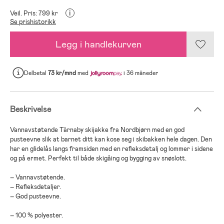
i
Veil. Pris: 799 kr
Se prishistorikk
Legg i handlekurven
Delbetal
73 kr/mnd
med
i 36 måneder
Beskrivelse
Vannavstøtende Tärnaby skijakke fra Nordbjørn med en god
pusteevne slik at barnet ditt kan kose seg i skibakken hele dagen. Den
har en glidelås langs framsiden med en refleksdetalj og lommer i sidene
og på ermet. Perfekt til både skigåing og bygging av snøslott.
– Vannavstøtende.
– Refleksdetaljer.
– God pusteevne.
– 100 % polyester.