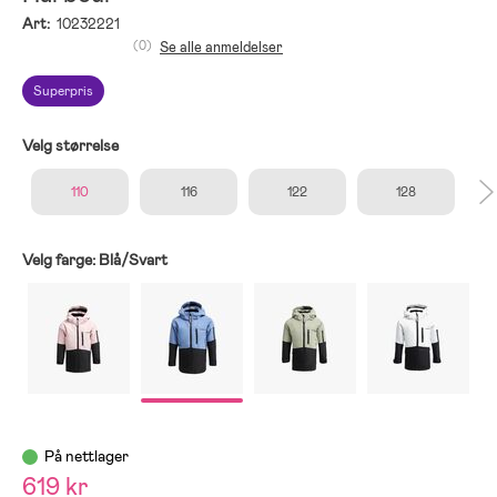
Art:
10232221
(0)
Se alle anmeldelser
Superpris
Velg størrelse
110
116
122
128
Velg farge:
Blå/Svart
På nettlager
619 kr