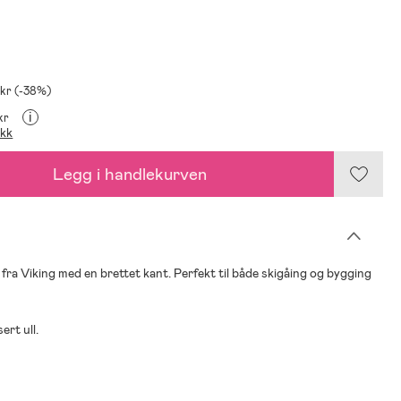
 kr (-38%)
i
kr
ikk
Legg i handlekurven
 fra Viking med en brettet kant. Perfekt til både skigåing og bygging
ert ull.