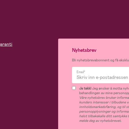
aranti
Nyhetsbrev
Bli nyhetsbrevabonnent og få eksklus
Email*
Ja takk!
Jeg ønsker å motta nyhe
behandlingen av mine personop
Våre nyhetsbrev bruker informas
kunders interesser i tilbudene v
innholdsmarkedsføring, og til s
personopplysninger og informas
helst tilbakekalle ditt samtykk
melde deg av nyhetsbrevet.