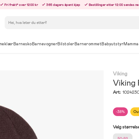
Fri frakt* over 1200 kr
365 dagers åpent kjøp
Bestillinger etter 12:00 sendes n
Søk
neklær
Barnesko
Barnevogner
Bilstoler
Barnerommet
Babyutstyr
Mamma
Viking
Viking 
Art:
102423
-38%
Ou
Velg størrels
50-52