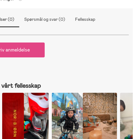
ser (0)
Spørsmål og svar (0)
Fellesskap
iv anmeldelse
vårt fellesskap