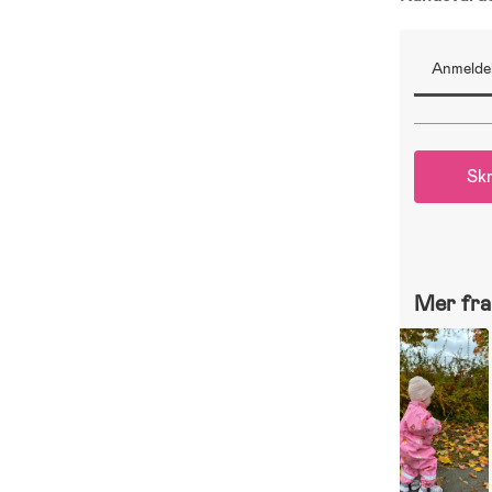
Anmeldel
Skr
Mer fra 