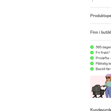
Produktspes
Finn i butik
365 dager
Fri frakt*
Prisløfte 
Pålitelig 
Bestill f
Kundevurd