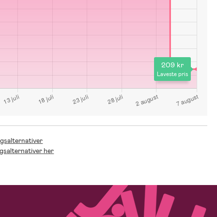
209 kr
Laveste pris
ngsalternativer
ngsalternativer her