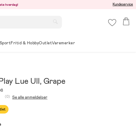
Kundeservice
este hverdag!
Sport
Fritid & Hobby
Outlet
Varemerker
Play Lue Ull, Grape
08
(0)
Se alle anmeldelser
tlet
e