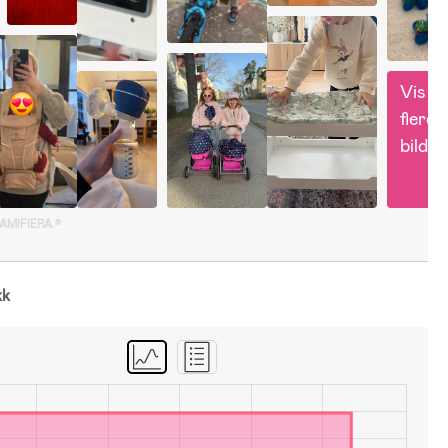
Vis 
flere 
bilder
GAMIFIERA.®
kk