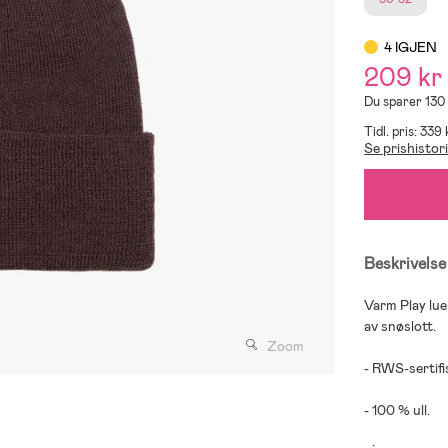
4 IGJEN
209 kr
Du sparer 130
Tidl. pris: 339 
Se prishistor
Beskrivelse
Varm Play lue
av snøslott.
Zoom
- RWS-sertifis
- 100 % ull.
;