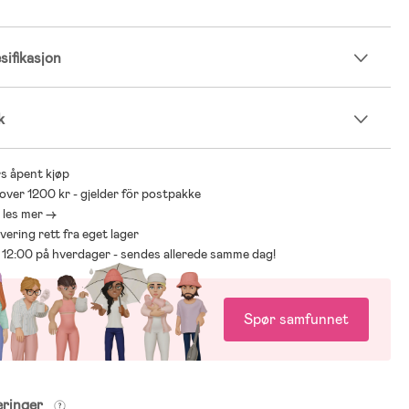
ifikasjon
k
s åpent kjøp
 over 1200 kr - gjelder för postpakke
- les mer ->
levering rett fra eget lager
ør 12:00 på hverdager - sendes allerede samme dag!
Spør samfunnet
eringer