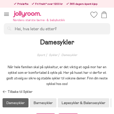
Hoppa
Prisløfte
Fri frakt* over 1200 kr
365 dagers åpent kjøp
till
Bestill i dag, så sender vi rett etter helligedagen
innehållet
Nordens største barne- & babybutikk
Søk
Damesykler
Sport
Sykler
Damesykler
Når hele familien skal på sykkeltur, er det viktig at også mor har en
sykkel som er komfortabel å sykle på. Her på huset har vi derfor et
godt utvalg av sikre og stabile sykler til voksne damer. Finn din neste
sykkel hos oss!
Tilbake til Sykler
Damesykler
Barnesykler
Løpesykler & Balansesykler