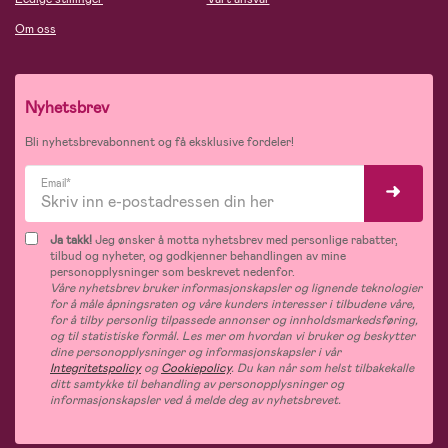
Om oss
Nyhetsbrev
Bli nyhetsbrevabonnent og få eksklusive fordeler!
Email*
Ja takk!
Jeg ønsker å motta nyhetsbrev med personlige rabatter,
tilbud og nyheter, og godkjenner behandlingen av mine
personopplysninger som beskrevet nedenfor.
Våre nyhetsbrev bruker informasjonskapsler og lignende teknologier
for å måle åpningsraten og våre kunders interesser i tilbudene våre,
for å tilby personlig tilpassede annonser og innholdsmarkedsføring,
og til statistiske formål. Les mer om hvordan vi bruker og beskytter
dine personopplysninger og informasjonskapsler i vår
Integritetspolicy
og
Cookiepolicy
. Du kan når som helst tilbakekalle
ditt samtykke til behandling av personopplysninger og
informasjonskapsler ved å melde deg av nyhetsbrevet.