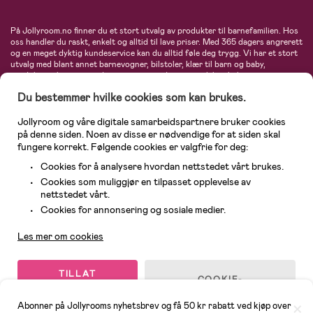
På Jollyroom.no finner du et stort utvalg av produkter til barnefamilien. Hos
oss handler du raskt, enkelt og alltid til lave priser. Med 365 dagers angrerett
og en meget dyktig kundeservice kan du alltid føle deg trygg. Vi har et stort
utvalg med blant annet barnevogner, bilstoler, klær til barn og baby,
produkter til mor, mengder av inspirerende interiør, leker, babyustyr og mye
mye mer. Vi tilbyr produkter fra velkjente merker som blant annet Britax,
Du bestemmer hvilke cookies som kan brukes.
Maxi-Cosi, Baby Jogger, BabyBjörn, Didriksons, KidKraft, Ergobaby, Philips
Avent, Neonate, Cybex, LEGO og mange flere. Velkommen inn til nordens
største nettbutikk for barn og baby!
Jollyroom og våre digitale samarbeidspartnere bruker cookies
på denne siden. Noen av disse er nødvendige for at siden skal
fungere korrekt. Følgende cookies er valgfrie for deg:
Cookies for å analysere hvordan nettstedet vårt brukes.
Cookies som muliggjør en tilpasset opplevelse av
nettstedet vårt.
Kundeservice
Cookies for annonsering og sosiale medier.
Les mer om cookies
© 2026 Jollyroom AS. Alle rettigheter reservert.
TILLAT
COOKIE-
ALLE
INNSTILLINGER
COOKIES
Abonner på Jollyrooms nyhetsbrev og få 50 kr rabatt ved kjøp over