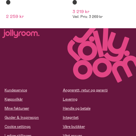
3 219 kr
2 259 kr
Veil. Pris: 3 269 kr
Kundeservice
Angrerett, retur og garanti
Kjøpsvilkår
Levering
Mine fakturaer
Handle og betale
Guider & Inspirasjon
Integritet
Cookie settings
Våre butikker
Ledige stillinger
Vårt ansvar