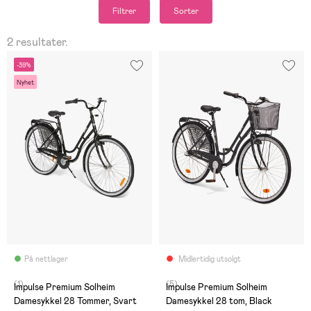
Filtrer
Sorter
2 resultater.
-39%
Nyhet
På nettlager
Midlertidig utsolgt
(1)
(5)
Impulse Premium Solheim
Impulse Premium Solheim
Damesykkel 28 Tommer, Svart
Damesykkel 28 tom, Black