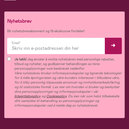
Nyhetsbrev
Bli nyhetsbrevabonnent og få eksklusive fordeler!
Email*
Ja takk!
Jeg ønsker å motta nyhetsbrev med personlige rabatter,
tilbud og nyheter, og godkjenner behandlingen av mine
personopplysninger som beskrevet nedenfor.
Våre nyhetsbrev bruker informasjonskapsler og lignende teknologier
for å måle åpningsraten og våre kunders interesser i tilbudene våre,
for å tilby personlig tilpassede annonser og innholdsmarkedsføring,
og til statistiske formål. Les mer om hvordan vi bruker og beskytter
dine personopplysninger og informasjonskapsler i vår
Integritetspolicy
og
Cookiepolicy
. Du kan når som helst tilbakekalle
ditt samtykke til behandling av personopplysninger og
informasjonskapsler ved å melde deg av nyhetsbrevet.