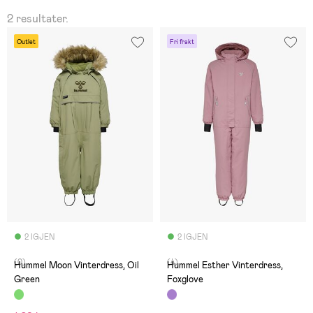
2 resultater.
Outlet
Fri frakt
2 IGJEN
2 IGJEN
(0)
(4)
Hummel Moon Vinterdress, Oil
Hummel Esther Vinterdress,
Green
Foxglove