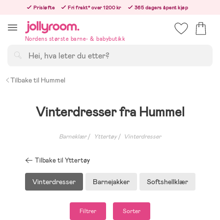
Hoppa
Prisløfte
Fri frakt* over 1200 kr
365 dagers åpent kjøp
till
Bestill nå - vi sender samme hverdag!
innehållet
Nordens største barne- & babybutikk
Søk
Tilbake til Hummel
Vinterdresser fra Hummel
Barneklær
Yttertøy
Vinterdresser
Tilbake til Yttertøy
Vinterdresser
Barnejakker
Softshellklær
Filtrer
Sorter