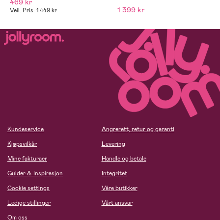
469 kr
1 399 kr
Veil. Pris: 1 449 kr
Kundeservice
Angrerett, retur og garanti
Kjøpsvilkår
Levering
Mine fakturaer
Handle og betale
Guider & Inspirasjon
Integritet
Cookie settings
Våre butikker
Ledige stillinger
Vårt ansvar
Om oss