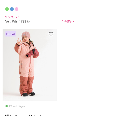
1 379 kr
1 489 kr
Veil. Pris: 1 799 kr
Fri frakt
På nettlager
(0)