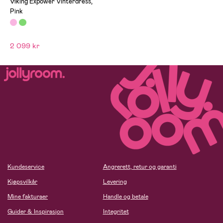
Viking Expower Vinterdress,
Pink
2 099 kr
Kundeservice
Angrerett, retur og garanti
Kjøpsvilkår
Levering
Mine fakturaer
Handle og betale
Guider & Inspirasjon
Integritet