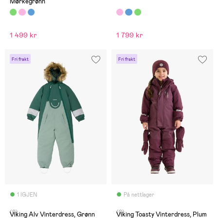
Mørkegrønn
1 499 kr
1 799 kr
Fri frakt
Fri frakt
1 IGJEN
På nettlager
(0)
(0)
Viking Alv Vinterdress, Grønn
Viking Toasty Vinterdress, Plum