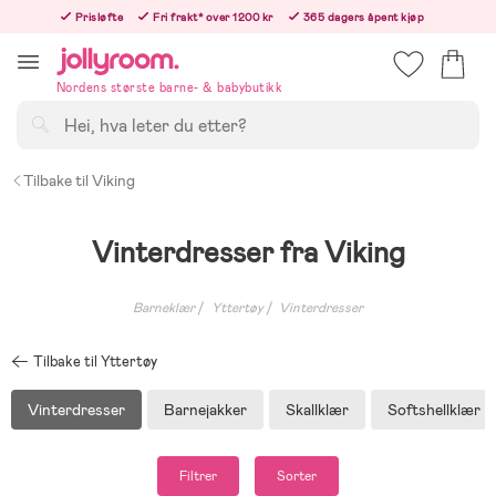
Hoppa
Prisløfte
Fri frakt* over 1200 kr
365 dagers åpent kjøp
till
Bestill i dag, så sender vi rett etter helligedagen
innehållet
Nordens største barne- & babybutikk
Søk
Tilbake til Viking
Vinterdresser fra Viking
Barneklær
Yttertøy
Vinterdresser
Tilbake til Yttertøy
Vinterdresser
Barnejakker
Skallklær
Softshellklær
Filtrer
Sorter