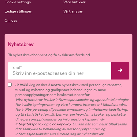
Cookie settings
Våre butikker
Ledige stillinger
Vårt ansvar
Om oss
Nyhetsbrev
Bli nyhetsbrevabonnent og få eksklusive fordeler!
Email*
Ja takk!
Jeg ønsker å motta nyhetsbrev med personlige rabatter,
tilbud og nyheter, og godkjenner behandlingen av mine
personopplysninger som beskrevet nedenfor.
Våre nyhetsbrev bruker informasjonskapsler og lignende teknologier
for å måle åpningsraten og våre kunders interesser i tilbudene våre,
for å tilby personlig tilpassede annonser og innholdsmarkedsføring,
og til statistiske formål. Les mer om hvordan vi bruker og beskytter
dine personopplysninger og informasjonskapsler i vår
Integritetspolicy
og
Cookiepolicy
. Du kan når som helst tilbakekalle
ditt samtykke til behandling av personopplysninger og
informasjonskapsler ved å melde deg av nyhetsbrevet.