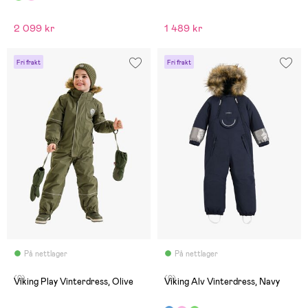
2 099 kr
1 489 kr
Fri frakt
Fri frakt
På nettlager
På nettlager
(0)
(0)
Viking Play Vinterdress, Olive
Viking Alv Vinterdress, Navy