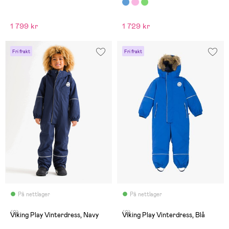
1 799 kr
1 729 kr
Fri frakt
Fri frakt
På nettlager
På nettlager
(0)
(0)
Viking Play Vinterdress, Navy
Viking Play Vinterdress, Blå