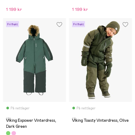
1 199 kr
1 199 kr
Fri frakt
Fri frakt
På nettlager
På nettlager
(0)
(1)
Viking Expower Vinterdress,
Viking Toasty Vinterdress, Olive
Dark Green