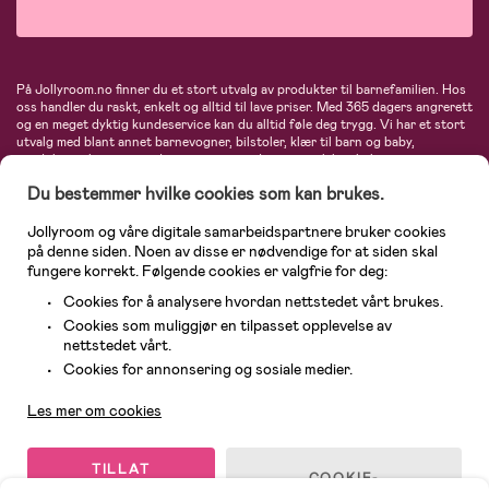
På Jollyroom.no finner du et stort utvalg av produkter til barnefamilien. Hos
oss handler du raskt, enkelt og alltid til lave priser. Med 365 dagers angrerett
og en meget dyktig kundeservice kan du alltid føle deg trygg. Vi har et stort
utvalg med blant annet barnevogner, bilstoler, klær til barn og baby,
produkter til mor, mengder av inspirerende interiør, leker, babyustyr og mye
mye mer. Vi tilbyr produkter fra velkjente merker som blant annet Britax,
Du bestemmer hvilke cookies som kan brukes.
Maxi-Cosi, Baby Jogger, BabyBjörn, Didriksons, KidKraft, Ergobaby, Philips
Avent, Neonate, Cybex, LEGO og mange flere. Velkommen inn til nordens
største nettbutikk for barn og baby!
Jollyroom og våre digitale samarbeidspartnere bruker cookies
på denne siden. Noen av disse er nødvendige for at siden skal
fungere korrekt. Følgende cookies er valgfrie for deg:
Cookies for å analysere hvordan nettstedet vårt brukes.
Cookies som muliggjør en tilpasset opplevelse av
nettstedet vårt.
Kundeservice
Cookies for annonsering og sosiale medier.
Les mer om cookies
© 2026 Jollyroom AS. Alle rettigheter reservert.
TILLAT
COOKIE-
ALLE