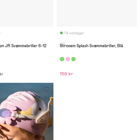
r
På nettlager
(0)
on JR Svømmebriller 6-12
Strooem Splash Svømmebriller, Blå
159 kr
 kr