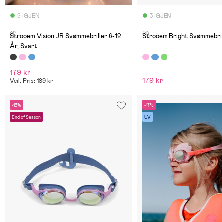
9 IGJEN
3 IGJEN
(1)
(1)
Strooem Vision JR Svømmebriller 6-12
Strooem Bright Svømmebril
År, Svart
179 kr
179 kr
Veil. Pris: 189 kr
-13%
-17%
End of Season
UV