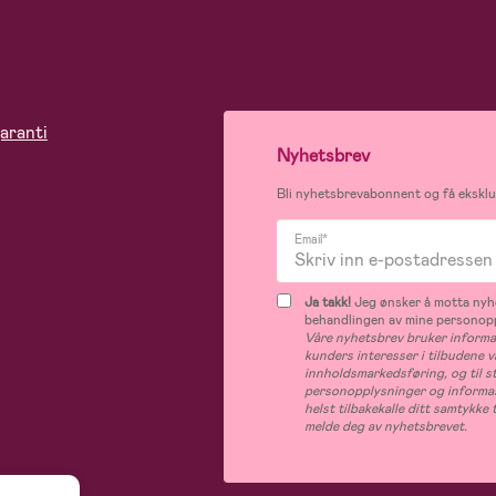
aranti
Nyhetsbrev
Bli nyhetsbrevabonnent og få eksklus
Email*
Ja takk!
Jeg ønsker å motta nyhe
behandlingen av mine personop
Våre nyhetsbrev bruker informas
kunders interesser i tilbudene v
innholdsmarkedsføring, og til s
personopplysninger og informas
helst tilbakekalle ditt samtykk
melde deg av nyhetsbrevet.