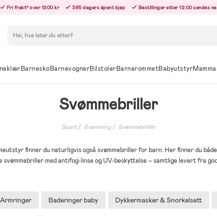
Fri frakt* over 1200 kr
365 dagers åpent kjøp
Bestillinger etter 12:00 sendes n
Søk
neklær
Barnesko
Barnevogner
Bilstoler
Barnerommet
Babyutstyr
Mamma
Svømmebriller
Sport
Svømming
Svømmebriller
meutstyr finner du naturligvis også svømmebriller for barn. Her finner du bå
e svømmebriller med antifog-linse og UV-beskyttelse – samtlige levert fra go
Armringer
Baderinger baby
Dykkermasker & Snorkelsett