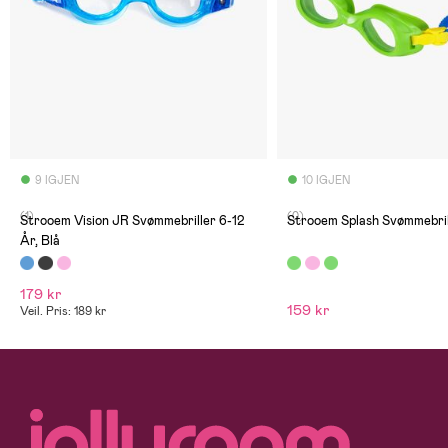
9 IGJEN
10 IGJEN
(1)
(0)
Strooem Vision JR Svømmebriller 6-12
Strooem Splash Svømmebril
År, Blå
179 kr
159 kr
Veil. Pris: 189 kr