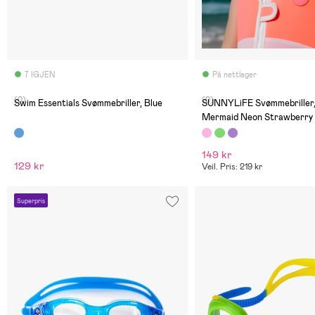
7 IGJEN
På nettlager
(0)
(0)
Swim Essentials Svømmebriller, Blue
SUNNYLiFE Svømmebriller,
Mermaid Neon Strawberry
149 kr
129 kr
Veil. Pris: 219 kr
Superpris