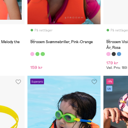
På nettlager
På nettlage
(0)
(1)
 Melody the
Strooem Svømmebriller, Pink-Orange
Strooem Visi
År, Rosa
179 kr
159 kr
Veil. Pris: 189
Superpris
-11%
UV