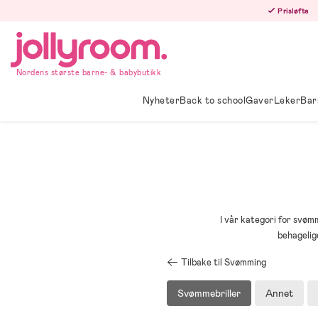
Hoppa
Prisløfte
till
innehållet
Nordens største barne- & babybutikk
Nyheter
Back to school
Gaver
Leker
Bar
I vår kategori for svøm
behagelig
Tilbake til Svømming
Svømmebriller
Annet