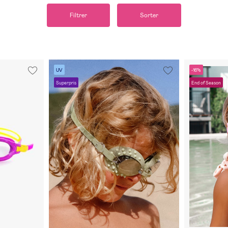
Filtrer
Sorter
UV
-16%
Superpris
End of Season