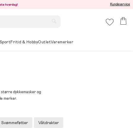
Kundeservice
este hverdag!
Sport
Fritid & Hobby
Outlet
Varemerker
de større dykkemasker og
de merker.
Svømmeføtter
Våtdrakter