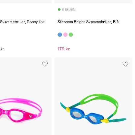
6 IGJEN
(1)
vømmebriller, Poppy the
Strooem Bright Svømmebriller, Blå
179 kr
 kr