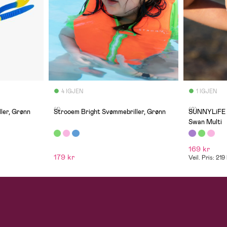
4 IGJEN
1 IGJEN
(1)
(0)
ler, Grønn
Strooem Bright Svømmebriller, Grønn
SUNNYLiFE S
Swan Multi
169 kr
179 kr
Veil. Pris: 219