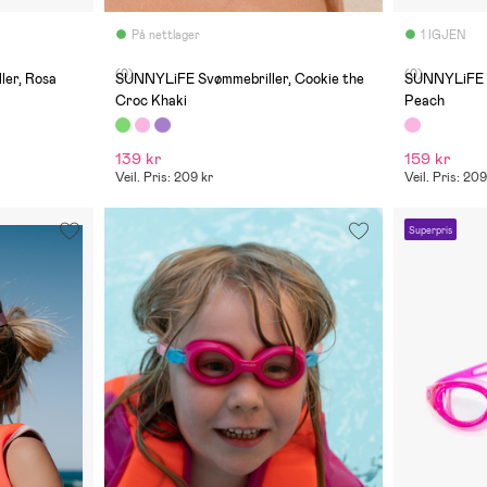
På nettlager
1 IGJEN
(0)
(0)
ler, Rosa
SUNNYLiFE Svømmebriller, Cookie the
SUNNYLiFE S
Croc Khaki
Peach
139 kr
159 kr
Veil. Pris: 209 kr
Veil. Pris: 209
Superpris