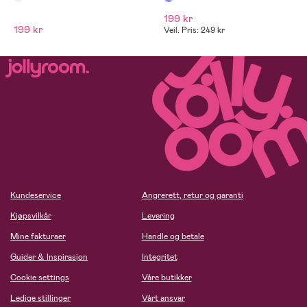
199 kr
199 kr
Veil. Pris: 249 kr
Kundeservice
Angrerett, retur og garanti
Kjøpsvilkår
Levering
Mine fakturaer
Handle og betale
Guider & Inspirasjon
Integritet
Cookie settings
Våre butikker
Ledige stillinger
Vårt ansvar