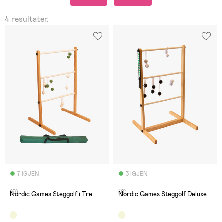
4 resultater.
7 IGJEN
3 IGJEN
(0)
(0)
Nordic Games Steggolf i Tre
Nordic Games Steggolf Deluxe