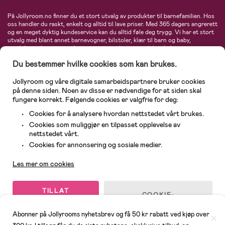
På Jollyroom.no finner du et stort utvalg av produkter til barnefamilien. Hos
oss handler du raskt, enkelt og alltid til lave priser. Med 365 dagers angrerett
og en meget dyktig kundeservice kan du alltid føle deg trygg. Vi har et stort
utvalg med blant annet barnevogner, bilstoler, klær til barn og baby,
produkter til mor, mengder av inspirerende interiør, leker, babyustyr og mye
mye mer. Vi tilbyr produkter fra velkjente merker som blant annet Britax,
Du bestemmer hvilke cookies som kan brukes.
Maxi-Cosi, Baby Jogger, BabyBjörn, Didriksons, KidKraft, Ergobaby, Philips
Avent, Neonate, Cybex, LEGO og mange flere. Velkommen inn til nordens
største nettbutikk for barn og baby!
Jollyroom og våre digitale samarbeidspartnere bruker cookies
på denne siden. Noen av disse er nødvendige for at siden skal
fungere korrekt. Følgende cookies er valgfrie for deg:
Cookies for å analysere hvordan nettstedet vårt brukes.
Cookies som muliggjør en tilpasset opplevelse av
nettstedet vårt.
Kundeservice
Cookies for annonsering og sosiale medier.
Les mer om cookies
© 2026 Jollyroom AS. Alle rettigheter reservert.
TILLAT
COOKIE-
ALLE
INNSTILLINGER
COOKIES
Abonner på Jollyrooms nyhetsbrev og få 50 kr rabatt ved kjøp over