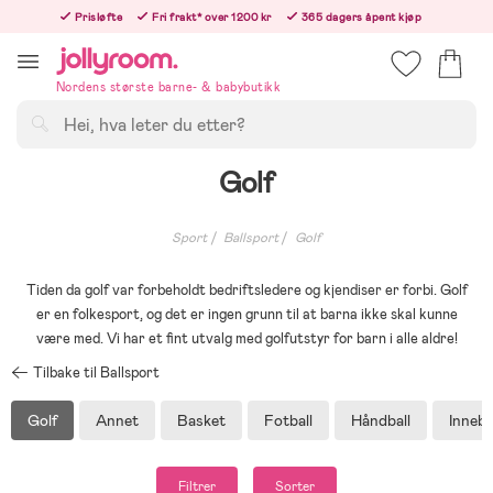
Hoppa
Prisløfte
Fri frakt* over 1200 kr
365 dagers åpent kjøp
till
Bestill i dag, så sender vi rett etter helligedagen
innehållet
Nordens største barne- & babybutikk
Søk
Golf
Sport
Ballsport
Golf
Tiden da golf var forbeholdt bedriftsledere og kjendiser er forbi. Golf
er en folkesport, og det er ingen grunn til at barna ikke skal kunne
være med. Vi har et fint utvalg med golfutstyr for barn i alle aldre!
Tilbake til Ballsport
Golf
Annet
Basket
Fotball
Håndball
Inneb
Filtrer
Sorter