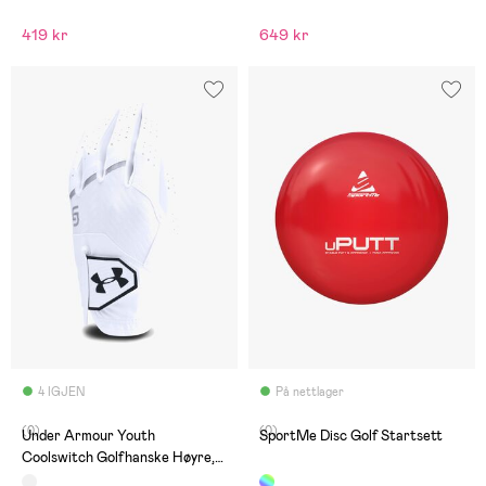
419 kr
649 kr
4 IGJEN
På nettlager
(0)
(0)
Under Armour Youth
SportMe Disc Golf Startsett
Coolswitch Golfhanske Høyre,
White