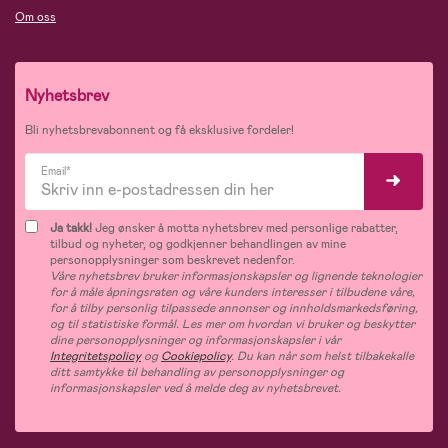
Om oss
Nyhetsbrev
Bli nyhetsbrevabonnent og få eksklusive fordeler!
Email*
Ja takk!
Jeg ønsker å motta nyhetsbrev med personlige rabatter,
tilbud og nyheter, og godkjenner behandlingen av mine
personopplysninger som beskrevet nedenfor.
Våre nyhetsbrev bruker informasjonskapsler og lignende teknologier
for å måle åpningsraten og våre kunders interesser i tilbudene våre,
for å tilby personlig tilpassede annonser og innholdsmarkedsføring,
og til statistiske formål. Les mer om hvordan vi bruker og beskytter
dine personopplysninger og informasjonskapsler i vår
Integritetspolicy
og
Cookiepolicy
. Du kan når som helst tilbakekalle
ditt samtykke til behandling av personopplysninger og
informasjonskapsler ved å melde deg av nyhetsbrevet.