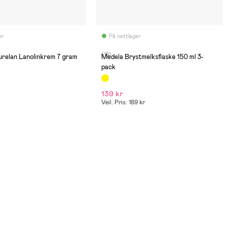
er
På nettlager
(18)
elan Lanolinkrem 7 gram
Medela Brystmelksflaske 150 ml 3-
pack
139 kr
Veil. Pris: 189 kr