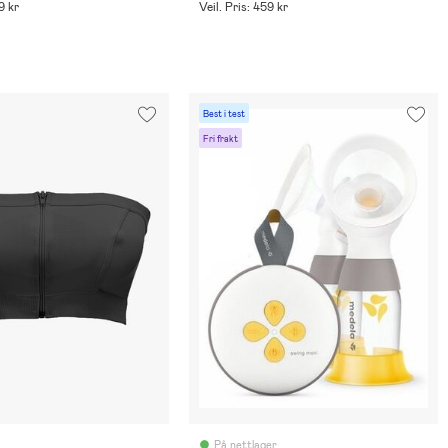
9 kr
Veil. Pris: 459 kr
Best i test
Fri frakt
På nettlager