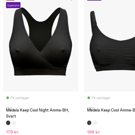
Superpris
På nettlager
På nettlager
(51)
(30)
Medela Keep Cool Night Amme-BH,
Medela Keep Cool Amme-B
Svart
179 kr
199 kr