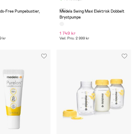
(16)
ds-Free Pumpebustier,
Medela Swing Maxi Elektrisk Dobbelt
Brystpumpe
1 749 kr
9 kr
Veil. Pris: 2 999 kr