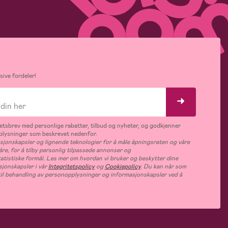
ive fordeler!
tsbrev med personlige rabatter, tilbud og nyheter, og godkjenner
plysninger som beskrevet nedenfor.
jonskapsler og lignende teknologier for å måle åpningsraten og våre
åre, for å tilby personlig tilpassede annonser og
tatistiske formål. Les mer om hvordan vi bruker og beskytter dine
jonskapsler i vår
Integritetspolicy
og
Cookiepolicy
. Du kan når som
e til behandling av personopplysninger og informasjonskapsler ved å