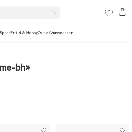
Sport
Fritid & Hobby
Outlet
Varemerker
mme-bh