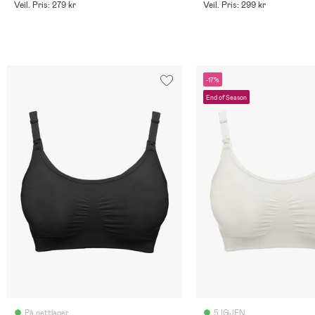
Veil. Pris: 279 kr
Veil. Pris: 299 kr
-17%
End of Season
På nettlager
5 IGJEN