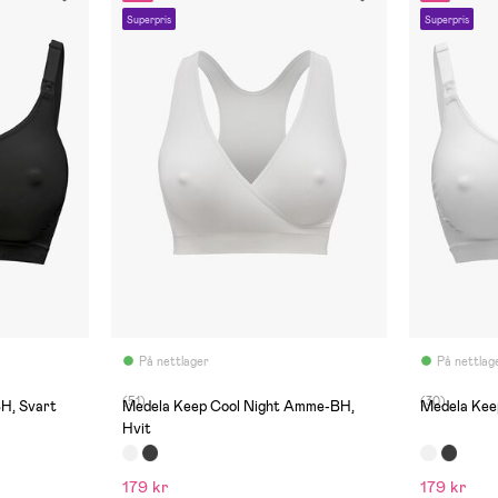
Superpris
Superpris
På nettlager
På nettlag
(51)
(30)
H, Svart
Medela Keep Cool Night Amme-BH,
Medela Kee
Hvit
179 kr
179 kr