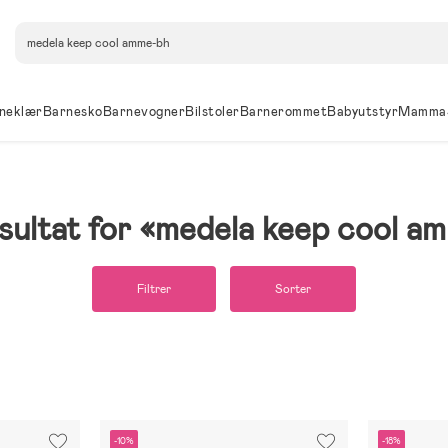
Søk
neklær
Barnesko
Barnevogner
Bilstoler
Barnerommet
Babyutstyr
Mamma
sultat for
medela keep cool a
Filtrer
Sorter
-10%
-18%