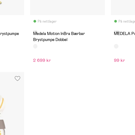
På nettlager
På nettlag
(1)
(11)
Brystpumpe
Medela Motion InBra Bærbar
MEDELA Pur
Brystpumpe Dobbel
2 699 kr
99 kr