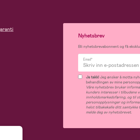
aranti
Nyhetsbrev
Bli nyhetsbrevabonnent og få eksklus
Email*
Ja takk!
Jeg ønsker å motta nyhe
behandlingen av mine personop
Våre nyhetsbrev bruker informas
kunders interesser i tilbudene v
innholdsmarkedsføring, og til s
personopplysninger og informas
helst tilbakekalle ditt samtykk
melde deg av nyhetsbrevet.