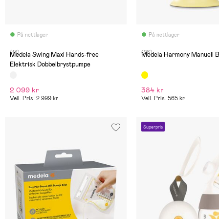
På nettlager
På nettlager
(13)
(26)
Medela Swing Maxi Hands-free
Medela Harmony Manuell 
Elektrisk Dobbelbrystpumpe
2 099 kr
384 kr
Veil. Pris: 2 999 kr
Veil. Pris: 565 kr
Superpris