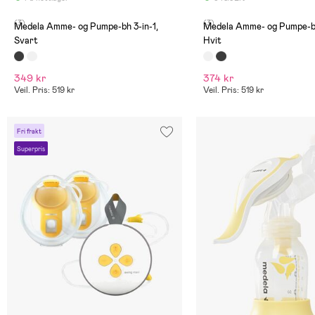
(3)
(3)
Medela Amme- og Pumpe-bh 3-in-1,
Medela Amme- og Pumpe-bh
Svart
Hvit
349 kr
374 kr
Veil. Pris: 519 kr
Veil. Pris: 519 kr
Fri frakt
Superpris