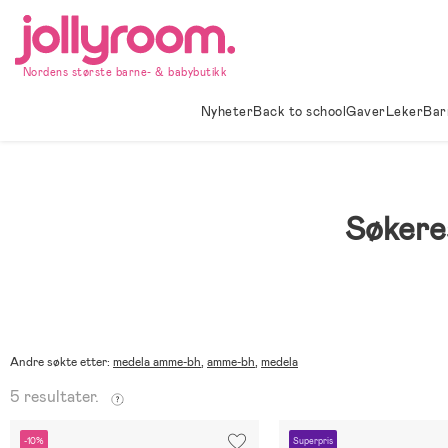
Hoppa
till
innehållet
Nordens største barne- & babybutikk
Nyheter
Back to school
Gaver
Leker
Bar
Søkere
Andre søkte etter:
medela amme-bh
,
amme-bh
,
medela
5 resultater.
-10%
Superpris