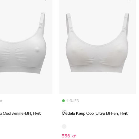
er
1 IGJEN
(2)
p Cool Amme-BH, Hvit
Medela Keep Cool Ultra BH-en, Hvit
336 kr