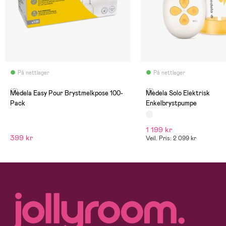
På nettlager
På nettlager
(2)
(8)
Medela Easy Pour Brystmelkpose 100-
Medela Solo Elektrisk
Pack
Enkelbrystpumpe
1 199 kr
399 kr
Veil. Pris: 2 099 kr