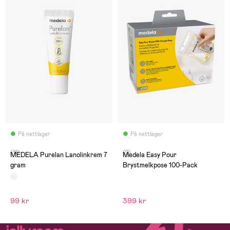
På nettlager
På nettlager
(11)
(2)
MEDELA Purelan Lanolinkrem 7
Medela Easy Pour
gram
Brystmelkpose 100-Pack
99 kr
399 kr