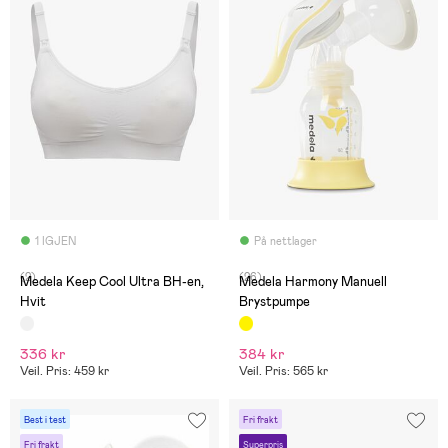
1 IGJEN
På nettlager
(2)
(26)
Medela Keep Cool Ultra BH-en,
Medela Harmony Manuell
Hvit
Brystpumpe
336 kr
384 kr
Veil. Pris: 459 kr
Veil. Pris: 565 kr
Best i test
Fri frakt
Fri frakt
Superpris