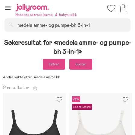
Hoppa
till
Nordens største barne- & babybutikk
innehållet
Søk
Søkeresultat for
medela amme- og pumpe-
bh 3-in-1
Filtrer
Sorter
Andre søkte etter:
medela amme bh
2 resultater.
-17%
End of Season