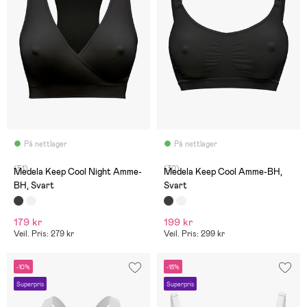
På nettlager
På nettlager
(51)
(30)
Medela Keep Cool Night Amme-
Medela Keep Cool Amme-BH,
BH, Svart
Svart
179 kr
199 kr
Veil. Pris: 279 kr
Veil. Pris: 299 kr
-10%
-18%
Superpris
Superpris