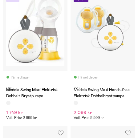
På nettlager
På nettlager
(16)
(13)
Medela Swing Maxi Elektrisk
Medela Swing Maxi Hands-free
Dobbelt Brystpumpe
Elektrisk Dobbelbrystpumpe
1 749 kr
2 099 kr
Veil. Pris: 2 999 kr
Veil. Pris: 2 999 kr