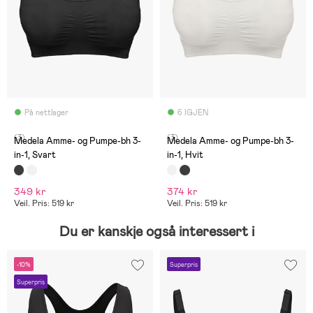
På nettlager
6 IGJEN
(3)
(3)
Medela Amme- og Pumpe-bh 3-
Medela Amme- og Pumpe-bh 3-
in-1, Svart
in-1, Hvit
349 kr
374 kr
Veil. Pris: 519 kr
Veil. Pris: 519 kr
Du er kanskje også interessert i
-10%
Superpris
Superpris