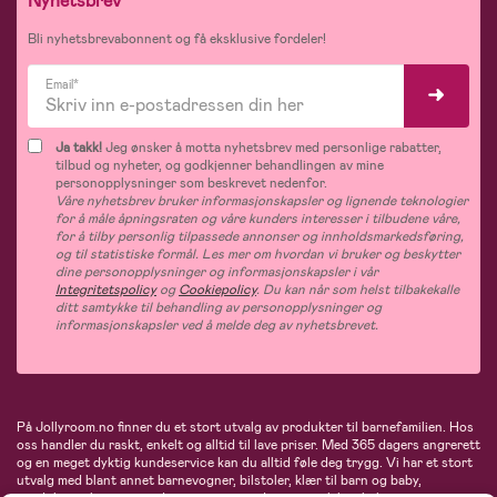
Nyhetsbrev
Bli nyhetsbrevabonnent og få eksklusive fordeler!
Email*
Ja takk!
Jeg ønsker å motta nyhetsbrev med personlige rabatter,
tilbud og nyheter, og godkjenner behandlingen av mine
personopplysninger som beskrevet nedenfor.
Våre nyhetsbrev bruker informasjonskapsler og lignende teknologier
for å måle åpningsraten og våre kunders interesser i tilbudene våre,
for å tilby personlig tilpassede annonser og innholdsmarkedsføring,
og til statistiske formål. Les mer om hvordan vi bruker og beskytter
dine personopplysninger og informasjonskapsler i vår
Integritetspolicy
og
Cookiepolicy
. Du kan når som helst tilbakekalle
ditt samtykke til behandling av personopplysninger og
informasjonskapsler ved å melde deg av nyhetsbrevet.
På Jollyroom.no finner du et stort utvalg av produkter til barnefamilien. Hos
oss handler du raskt, enkelt og alltid til lave priser. Med 365 dagers angrerett
og en meget dyktig kundeservice kan du alltid føle deg trygg. Vi har et stort
utvalg med blant annet barnevogner, bilstoler, klær til barn og baby,