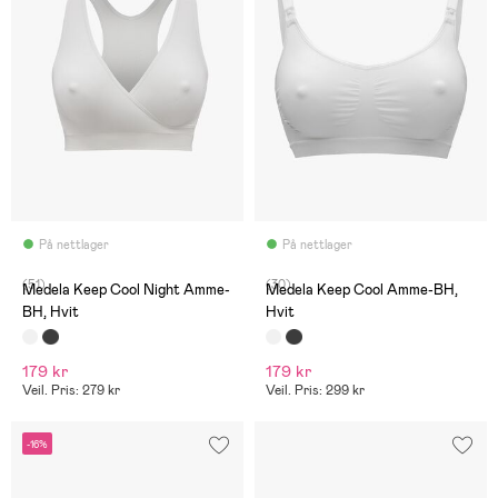
På nettlager
På nettlager
(51)
(30)
Medela Keep Cool Night Amme-
Medela Keep Cool Amme-BH,
BH, Hvit
Hvit
179 kr
179 kr
Veil. Pris: 279 kr
Veil. Pris: 299 kr
-16%