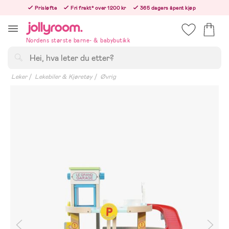
Hoppa
Prisløfte
Fri frakt* over 1200 kr
365 dagers åpent kjøp
till
Bestill i dag, så sender vi rett etter helligedagen
innehållet
Nordens største barne- & babybutikk
Søk
Leker
Lekebiler & Kjøretøy
Øvrig