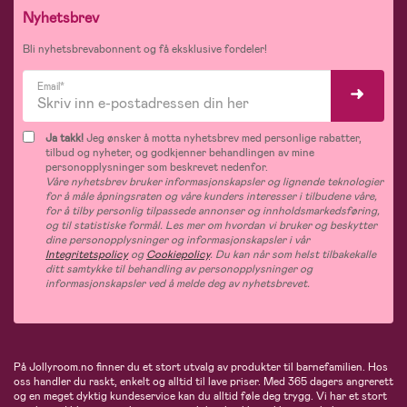
Nyhetsbrev
Bli nyhetsbrevabonnent og få eksklusive fordeler!
Email*
Ja takk!
Jeg ønsker å motta nyhetsbrev med personlige rabatter,
tilbud og nyheter, og godkjenner behandlingen av mine
personopplysninger som beskrevet nedenfor.
Våre nyhetsbrev bruker informasjonskapsler og lignende teknologier
for å måle åpningsraten og våre kunders interesser i tilbudene våre,
for å tilby personlig tilpassede annonser og innholdsmarkedsføring,
og til statistiske formål. Les mer om hvordan vi bruker og beskytter
dine personopplysninger og informasjonskapsler i vår
Integritetspolicy
og
Cookiepolicy
. Du kan når som helst tilbakekalle
ditt samtykke til behandling av personopplysninger og
informasjonskapsler ved å melde deg av nyhetsbrevet.
På Jollyroom.no finner du et stort utvalg av produkter til barnefamilien. Hos
oss handler du raskt, enkelt og alltid til lave priser. Med 365 dagers angrerett
og en meget dyktig kundeservice kan du alltid føle deg trygg. Vi har et stort