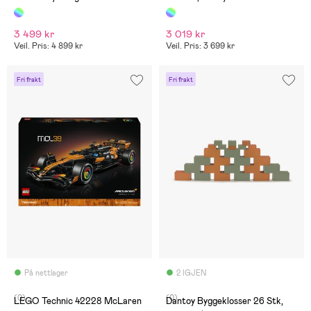
restauranten
3 499 kr
3 019 kr
Veil. Pris: 4 899 kr
Veil. Pris: 3 699 kr
Fri frakt
Fri frakt
På nettlager
2 IGJEN
(0)
(0)
LEGO Technic 42228 McLaren
Dantoy Byggeklosser 26 Stk,