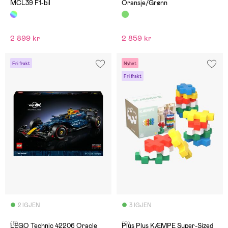
MCL39 F1-bil
Oransje/Grønn
2 899 kr
2 859 kr
Fri frakt
Nyhet
Fri frakt
2 IGJEN
3 IGJEN
(8)
(0)
LEGO Technic 42206 Oracle
Plus Plus KÆMPE Super-Sized