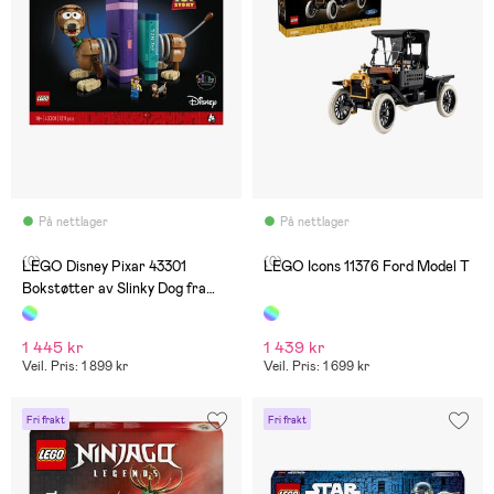
På nettlager
På nettlager
(0)
(0)
LEGO Disney Pixar 43301
LEGO Icons 11376 Ford Model T
Bokstøtter av Slinky Dog fra
Toy Story
1 445 kr
1 439 kr
Veil. Pris: 1 899 kr
Veil. Pris: 1 699 kr
Fri frakt
Fri frakt