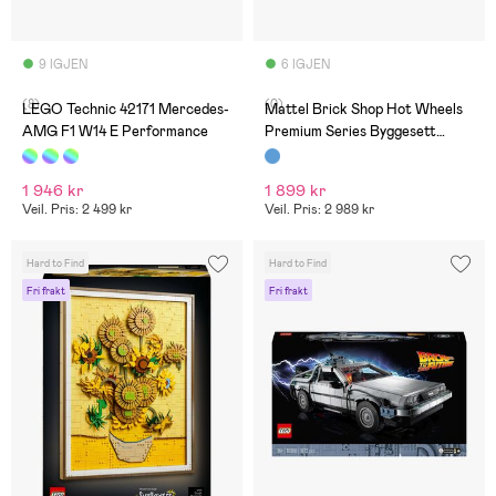
9 IGJEN
6 IGJEN
(8)
(0)
LEGO Technic 42171 Mercedes-
Mattel Brick Shop Hot Wheels
AMG F1 W14 E Performance
Premium Series Byggesett
Mercedes-Benz 300 SL 1600
Deler
1 946 kr
1 899 kr
Veil. Pris: 2 499 kr
Veil. Pris: 2 989 kr
Hard to Find
Hard to Find
Fri frakt
Fri frakt