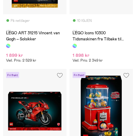
På nettlager
10 IGJEN
(0)
(4)
LEGO ART 31215 Vincent van
LEGO Icons 10300
Gogh – Solsikker
Tidsmaskinen fra Tilbake til
fremtiden
1 899 kr
1 898 kr
Veil. Pris: 2 529 kr
Veil. Pris: 2 349 kr
Fri frakt
Fri frakt