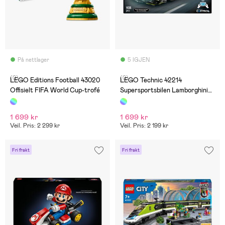
På nettlager
5 IGJEN
(0)
(0)
LEGO Editions Football 43020
LEGO Technic 42214
Offisielt FIFA World Cup-trofé
Supersportsbilen Lamborghini
Revuelto
1 699 kr
1 699 kr
Veil. Pris: 2 299 kr
Veil. Pris: 2 199 kr
Fri frakt
Fri frakt