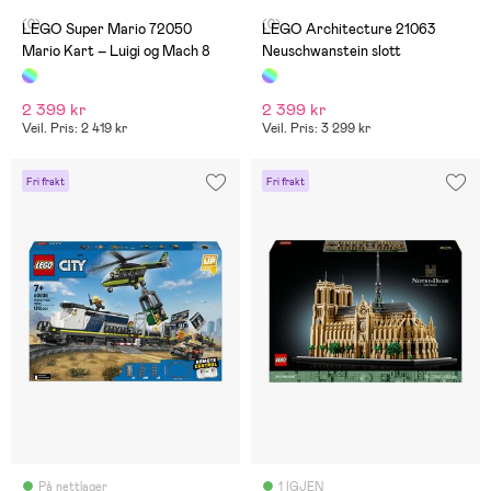
(0)
(0)
LEGO Super Mario 72050
LEGO Architecture 21063
Mario Kart – Luigi og Mach 8
Neuschwanstein slott
2 399 kr
2 399 kr
Veil. Pris: 2 419 kr
Veil. Pris: 3 299 kr
Fri frakt
Fri frakt
På nettlager
1 IGJEN