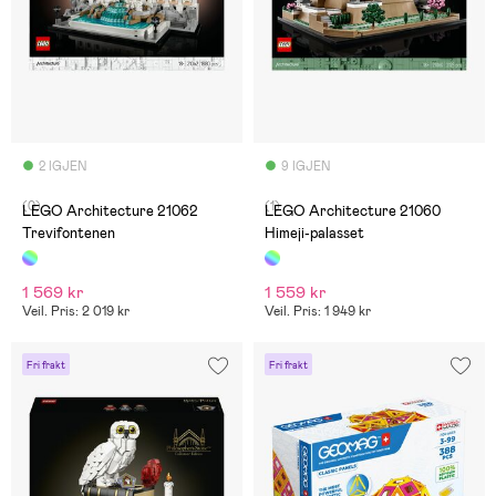
2 IGJEN
9 IGJEN
(0)
(1)
LEGO Architecture 21062
LEGO Architecture 21060
Trevifontenen
Himeji-palasset
1 569 kr
1 559 kr
Veil. Pris: 2 019 kr
Veil. Pris: 1 949 kr
Fri frakt
Fri frakt