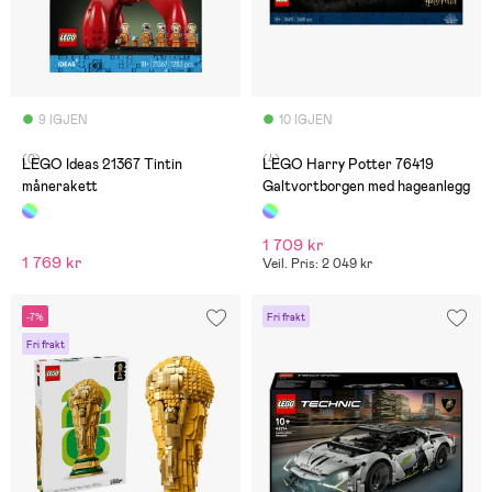
9 IGJEN
10 IGJEN
(0)
(4)
LEGO Ideas 21367 Tintin
LEGO Harry Potter 76419
månerakett
Galtvortborgen med hageanlegg
1 709 kr
1 769 kr
Veil. Pris: 2 049 kr
-7%
Fri frakt
Fri frakt