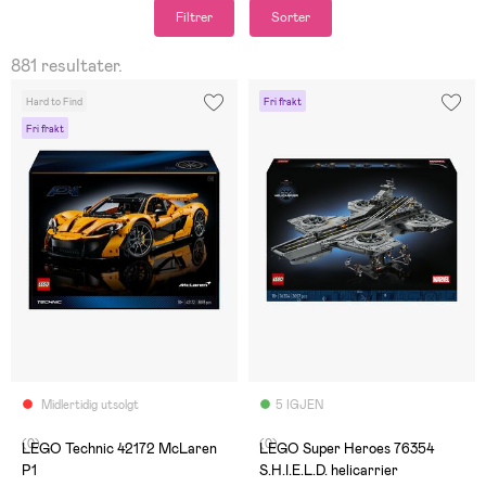
Filtrer
Sorter
881 resultater.
Hard to Find
Fri frakt
Fri frakt
Midlertidig utsolgt
5 IGJEN
(0)
(0)
LEGO Technic 42172 McLaren
LEGO Super Heroes 76354
P1
S.H.I.E.L.D. helicarrier