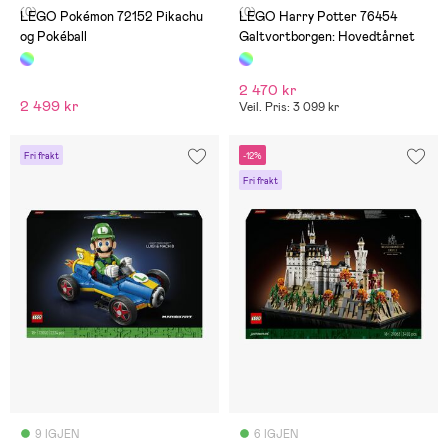
(0)
(0)
LEGO Pokémon 72152 Pikachu
LEGO Harry Potter 76454
og Pokéball
Galtvortborgen: Hovedtårnet
2 470 kr
2 499 kr
Veil. Pris: 3 099 kr
Fri frakt
-12%
Fri frakt
9 IGJEN
6 IGJEN