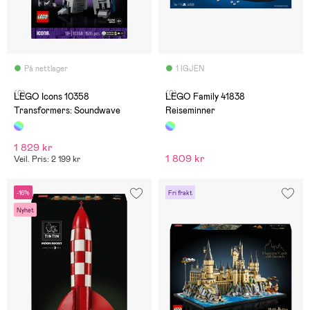
På nettlager
1 IGJEN
(0)
(0)
LEGO Icons 10358
LEGO Family 41838
Transformers: Soundwave
Reiseminner
1 829 kr
1 809 kr
Veil. Pris: 2 199 kr
-16%
Fri frakt
Nyhet