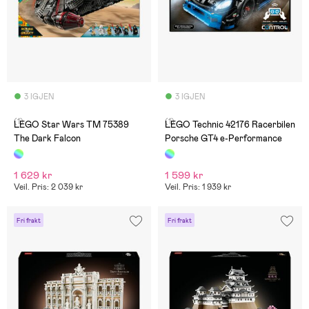
3 IGJEN
3 IGJEN
(1)
(1)
LEGO Star Wars TM 75389
LEGO Technic 42176 Racerbilen
The Dark Falcon
Porsche GT4 e-Performance
1 629 kr
1 599 kr
Veil. Pris: 2 039 kr
Veil. Pris: 1 939 kr
Fri frakt
Fri frakt