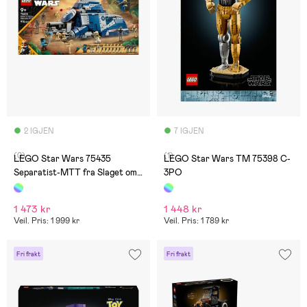
2 IGJEN
7 IGJEN
(0)
(1)
LEGO Star Wars 75435
LEGO Star Wars TM 75398 C-
Separatist-MTT fra Slaget om
3PO
Felucia
1 473 kr
1 448 kr
Veil. Pris: 1 999 kr
Veil. Pris: 1 789 kr
Fri frakt
Fri frakt