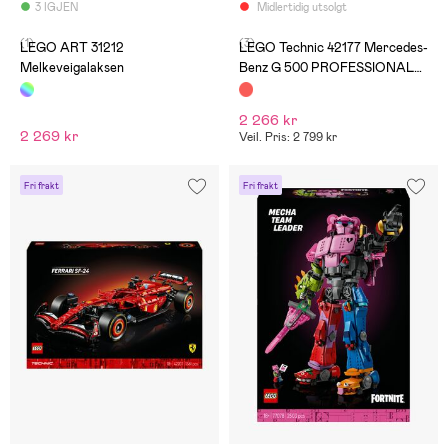
3 IGJEN
Midlertidig utsolgt
(1)
(3)
LEGO ART 31212
LEGO Technic 42177 Mercedes-
Melkeveigalaksen
Benz G 500 PROFESSIONAL
Line
2 266 kr
2 269 kr
Veil. Pris: 2 799 kr
Fri frakt
Fri frakt