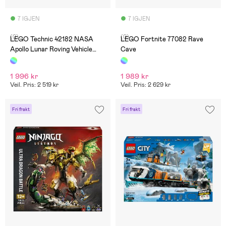
7 IGJEN
7 IGJEN
(0)
(0)
LEGO Technic 42182 NASA
LEGO Fortnite 77082 Rave
Apollo Lunar Roving Vehicle
Cave
LRV
1 996 kr
1 989 kr
Veil. Pris: 2 519 kr
Veil. Pris: 2 629 kr
Fri frakt
Fri frakt