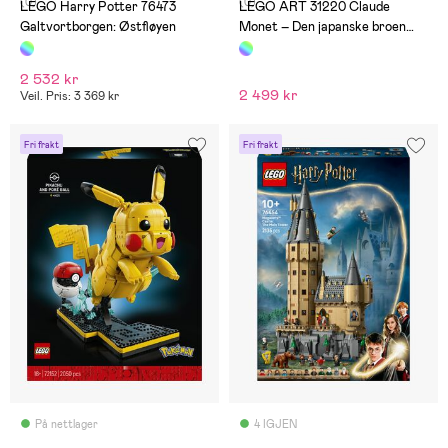
(0)
(0)
LEGO Harry Potter 76473
LEGO ART 31220 Claude
Galtvortborgen: Østfløyen
Monet – Den japanske broen
over vannliljedammen
2 532 kr
2 499 kr
Veil. Pris: 3 369 kr
Fri frakt
Fri frakt
På nettlager
4 IGJEN