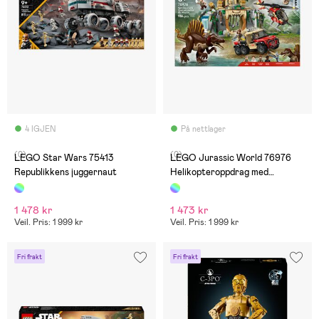
4 IGJEN
På nettlager
(0)
(0)
LEGO Star Wars 75413
LEGO Jurassic World 76976
Republikkens juggernaut
Helikopteroppdrag med
spinosaurus og quetzalcoatlus
1 478 kr
1 473 kr
Veil. Pris: 1 999 kr
Veil. Pris: 1 999 kr
Fri frakt
Fri frakt