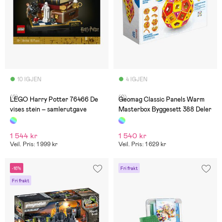
10 IGJEN
4 IGJEN
(0)
(0)
LEGO Harry Potter 76466 De
Geomag Classic Panels Warm
vises stein – samlerutgave
Masterbox Byggesett 388 Deler
1 544 kr
1 540 kr
Veil. Pris: 1 999 kr
Veil. Pris: 1 629 kr
-16%
Fri frakt
Fri frakt