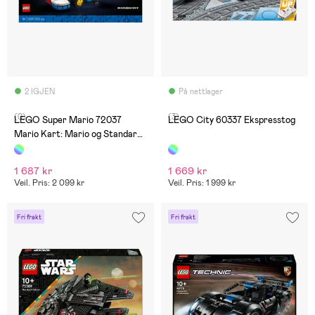
2 IGJEN
På nettlager
(0)
(3)
LEGO Super Mario 72037
LEGO City 60337 Ekspresstog
Mario Kart: Mario og Standard
Kart
1 687 kr
1 669 kr
Veil. Pris: 2 099 kr
Veil. Pris: 1 999 kr
Fri frakt
Fri frakt