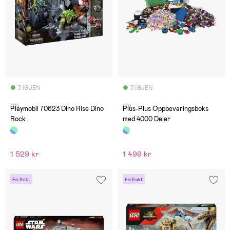
3 IGJEN
3 IGJEN
(0)
(0)
Playmobil 70623 Dino Rise Dino
Plus-Plus Oppbevaringsboks
Rock
med 4000 Deler
1 529 kr
1 499 kr
Fri frakt
Fri frakt