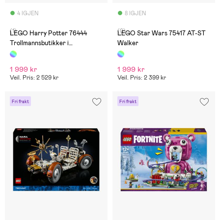
4 IGJEN
8 IGJEN
(1)
(0)
LEGO Harry Potter 76444
LEGO Star Wars 75417 AT-ST
Trollmannsbutikker i
Walker
Diagonallmenningen
1 999 kr
1 999 kr
Veil. Pris: 2 529 kr
Veil. Pris: 2 399 kr
Fri frakt
Fri frakt