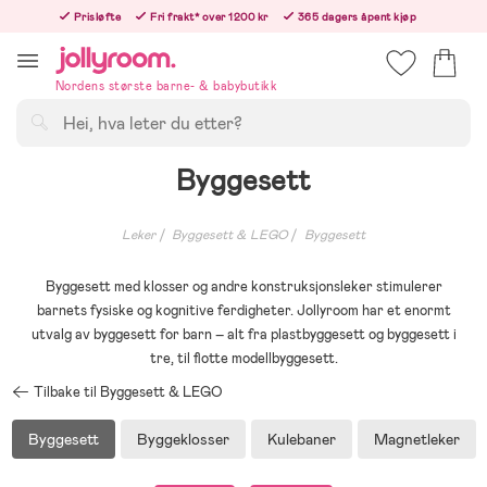
Hoppa
Prisløfte
Fri frakt* over 1200 kr
365 dagers åpent kjøp
till
Bestill i dag, så sender vi rett etter helligedagen
innehållet
Nordens største barne- & babybutikk
Søk
Byggesett
Leker
Byggesett & LEGO
Byggesett
Byggesett med klosser og andre konstruksjonsleker stimulerer
barnets fysiske og kognitive ferdigheter. Jollyroom har et enormt
utvalg av byggesett for barn – alt fra plastbyggesett og byggesett i
tre, til flotte modellbyggesett.
Tilbake til Byggesett & LEGO
Byggesett
Byggeklosser
Kulebaner
Magnetleker