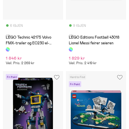
6 IGJEN
9 IGJEN
(0)
(0)
LEGO Technic 42175 Volvo
LEGO Editions Football 43018
FMX-trailer og EC230 el-
Lionel Messi feirer seieren
gravemaskin
1 846 kr
1 829 kr
Veil. Pris: 2 269 kr
Veil. Pris: 2 419 kr
Fri frakt
Hard to Find
Fri frakt