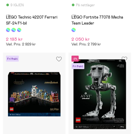
9 IGJEN
På nettlager
(8)
(0)
LEGO Technic 42207 Ferrari
LEGO Fortnite 77078 Mecha
SF-24 F1-bil
Team Leader
2 193 kr
2 050 kr
Veil. Pris: 2 929 kr
Veil. Pris: 2 799 kr
Fri frakt
-9%
Fri frakt