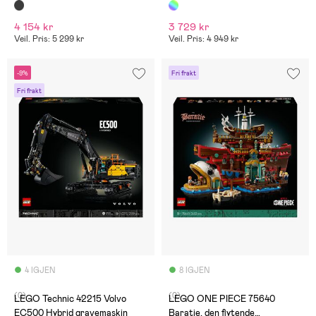
4 154 kr
3 729 kr
Veil. Pris: 5 299 kr
Veil. Pris: 4 949 kr
-9%
Fri frakt
Fri frakt
4 IGJEN
8 IGJEN
(0)
(0)
LEGO Technic 42215 Volvo
LEGO ONE PIECE 75640
EC500 Hybrid gravemaskin
Baratie, den flytende