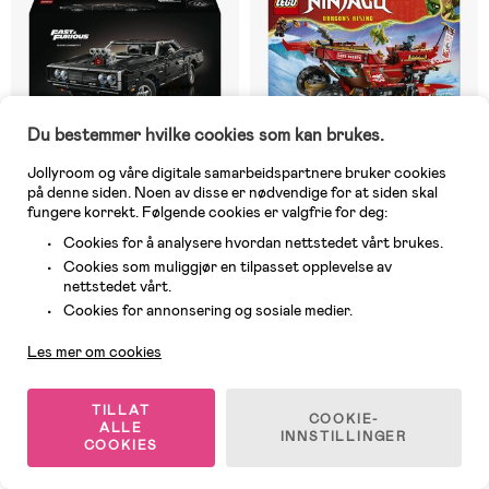
Du bestemmer hvilke cookies som kan brukes.
Jollyroom og våre digitale samarbeidspartnere bruker cookies
på denne siden. Noen av disse er nødvendige for at siden skal
fungere korrekt. Følgende cookies er valgfrie for deg:
Cookies for å analysere hvordan nettstedet vårt brukes.
På nettlager
10 IGJEN
Cookies som muliggjør en tilpasset opplevelse av
(0)
(0)
nettstedet vårt.
LEGO Technic 42231 Fast and
LEGO Ninjago 71869 Terreng-
Kundeservice
Furious Dodge Charger R/T-bil
bounty
Cookies for annonsering og sosiale medier.
Les mer om cookies
1 423 kr
1 409 kr
Veil. Pris: 1 999 kr
Veil. Pris: 1 789 kr
TILLAT
COOKIE-
ALLE
INNSTILLINGER
COOKIES
1
/
15