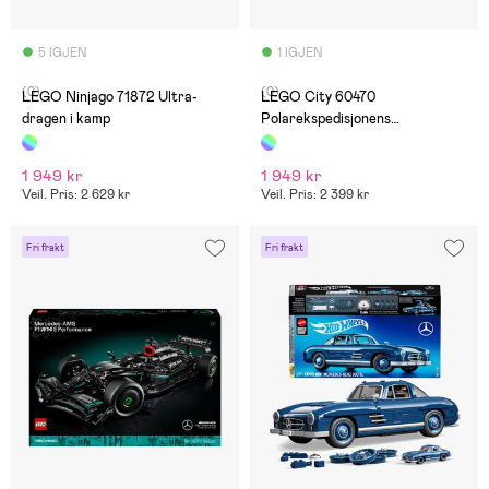
5 IGJEN
1 IGJEN
(0)
(0)
LEGO Ninjago 71872 Ultra-
LEGO City 60470
dragen i kamp
Polarekspedisjonens
ekspresstog
1 949 kr
1 949 kr
Veil. Pris: 2 629 kr
Veil. Pris: 2 399 kr
Fri frakt
Fri frakt