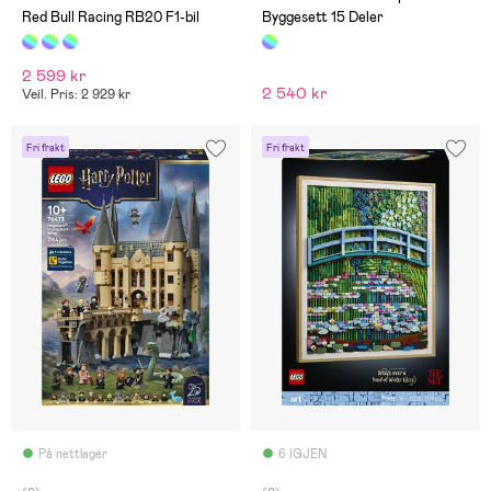
Red Bull Racing RB20 F1-bil
Byggesett 15 Deler
2 599 kr
2 540 kr
Veil. Pris: 2 929 kr
Fri frakt
Fri frakt
På nettlager
6 IGJEN