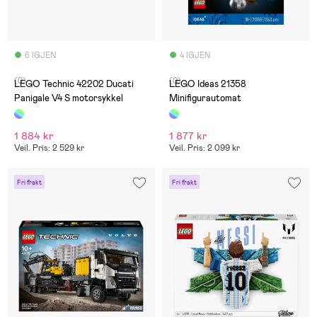
6 IGJEN
4 IGJEN
(0)
(0)
LEGO Technic 42202 Ducati
LEGO Ideas 21358
Panigale V4 S motorsykkel
Minifigurautomat
1 884 kr
1 877 kr
Veil. Pris: 2 529 kr
Veil. Pris: 2 099 kr
Fri frakt
Fri frakt