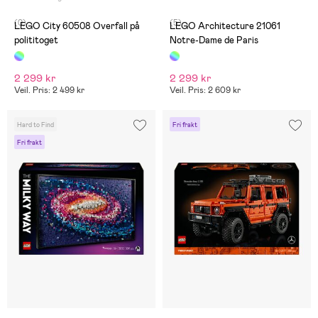
(0)
(5)
LEGO City 60508 Overfall på
LEGO Architecture 21061
polititoget
Notre-Dame de Paris
2 299 kr
2 299 kr
Veil. Pris: 2 499 kr
Veil. Pris: 2 609 kr
Hard to Find
Fri frakt
Fri frakt