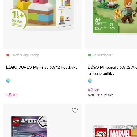
Midlertidig utsolgt
På nettlager
(0)
(0)
LEGO DUPLO My First 30712 Festkake
LEGO Minecraft 30732 Ale
leirbålskonflikt
49 kr
45 kr
Veil. Pris: 59 kr