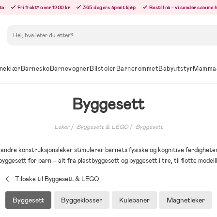
te
Fri frakt* over 1200 kr
365 dagers åpent kjøp
Bestill nå - vi sender samme 
Søk
neklær
Barnesko
Barnevogner
Bilstoler
Barnerommet
Babyutstyr
Mamma
Byggesett
Leker
Byggesett & LEGO
Byggesett
andre konstruksjonsleker stimulerer barnets fysiske og kognitive ferdighete
byggesett for barn – alt fra plastbyggesett og byggesett i tre, til flotte model
Tilbake til Byggesett & LEGO
Byggesett
Byggeklosser
Kulebaner
Magnetleker