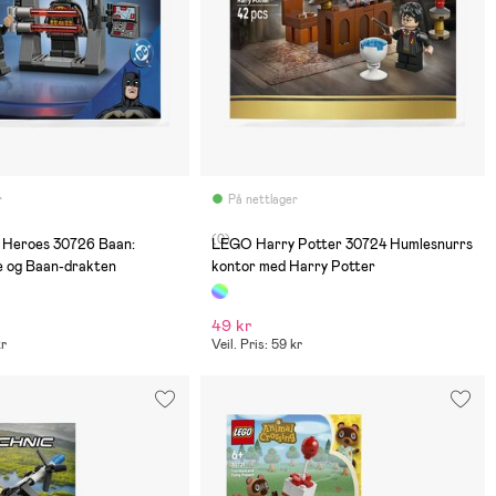
r
På nettlager
(0)
Heroes 30726 Baan:
LEGO Harry Potter 30724 Humlesnurrs
 og Baan-drakten
kontor med Harry Potter
49 kr
kr
Veil. Pris: 59 kr