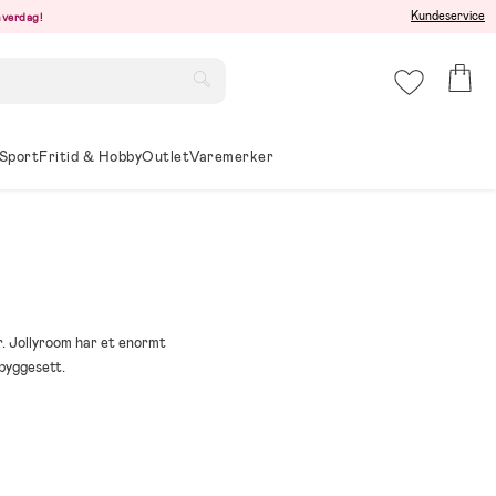
Kundeservice
hverdag!
Sport
Fritid & Hobby
Outlet
Varemerker
r. Jollyroom har et enormt
lbyggesett.