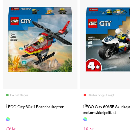
På nettlager
Midlertidig utsolgt
(1)
(1)
LEGO City 60411 Brannhelikopter
LEGO City 60455 Skurkej
motorsykkelpolitiet
79 kr
79 kr