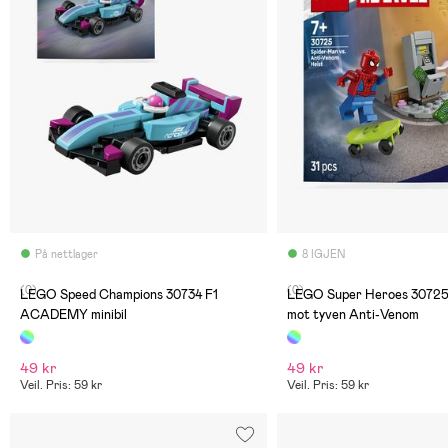
På nettlager
8 IGJEN
(0)
(0)
LEGO Speed Champions 30734 F1
LEGO Super Heroes 30725
ACADEMY minibil
mot tyven Anti-Venom
49 kr
49 kr
Veil. Pris: 59 kr
Veil. Pris: 59 kr