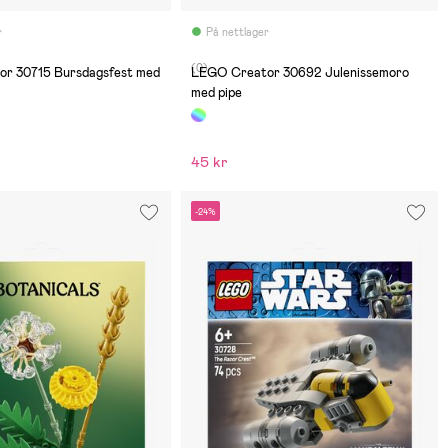
r
På nettlager
(0)
r 30715 Bursdagsfest med
LEGO Creator 30692 Julenissemoro
med pipe
45 kr
-24%