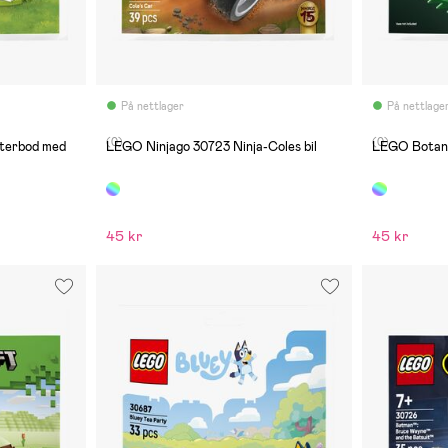
På nettlager
På nettlage
(0)
(0)
terbod med
LEGO Ninjago 30723 Ninja-Coles bil
LEGO Botani
45 kr
45 kr