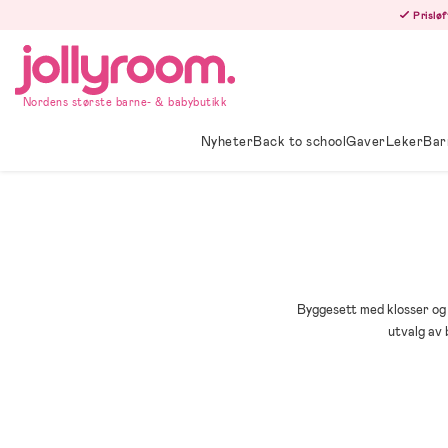
Hoppa
Prisløf
till
innehållet
Nordens største barne- & babybutikk
Nyheter
Back to school
Gaver
Leker
Bar
Byggesett med klosser og 
utvalg av 