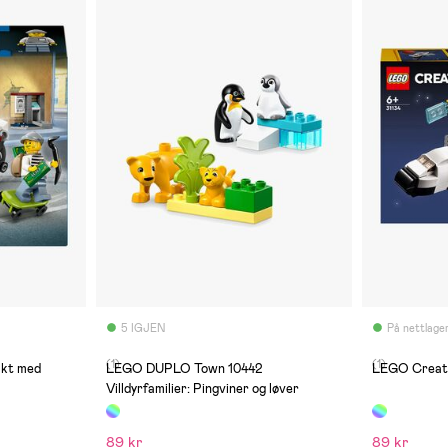
5 IGJEN
På nettlage
(1)
(1)
akt med
LEGO DUPLO Town 10442
LEGO Creato
Villdyrfamilier: Pingviner og løver
89 kr
89 kr