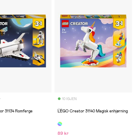
r
10 IGJEN
(4)
r 31134 Romferge
LEGO Creator 31140 Magisk enhjørning
89 kr