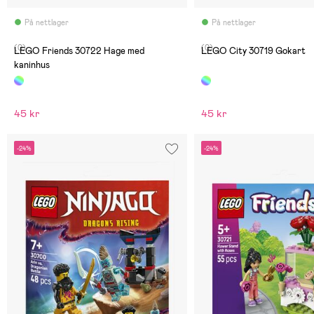
På nettlager
På nettlager
(0)
(0)
LEGO Friends 30722 Hage med
LEGO City 30719 Gokart
kaninhus
45 kr
45 kr
-24%
-24%