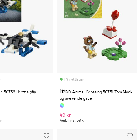
r
På nettlager
(0)
 30736 Hvitt sjøfly
LEGO Animal Crossing 30731 Tom Nook
og svevende gave
49 kr
kr
Veil. Pris: 59 kr