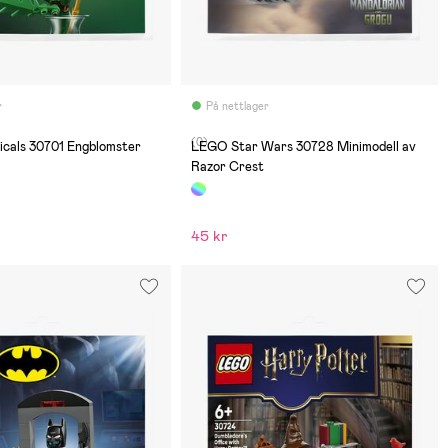
r
På nettlager
(0)
cals 30701 Engblomster
LEGO Star Wars 30728 Minimodell av
Razor Crest
45 kr