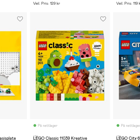
Veil. Pris: 129 kr
Veil. Pris: 119 
På nettlager
På nettlage
(0)
(2)
asisplate
LEGO Classic 11039 Kreative
LEGO City 6