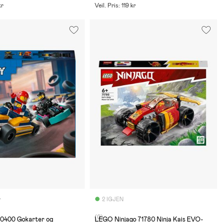
kr
Veil. Pris: 119 kr
r
2 IGJEN
(0)
0400 Gokarter og
LEGO Ninjago 71780 Ninja Kais EVO-