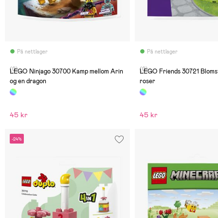
På nettlager
På nettlager
(0)
(0)
LEGO Ninjago 30700 Kamp mellom Arin
LEGO Friends 30721 Bloms
og en dragon
roser
45 kr
45 kr
-24%