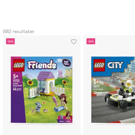
882 resultater.
-24%
-24%