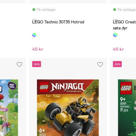
På nettlager
På nettlage
(0)
(0)
LEGO Technic 30735 Hotrod
LEGO Creato
søte dyr
45 kr
45 kr
-24%
-24%