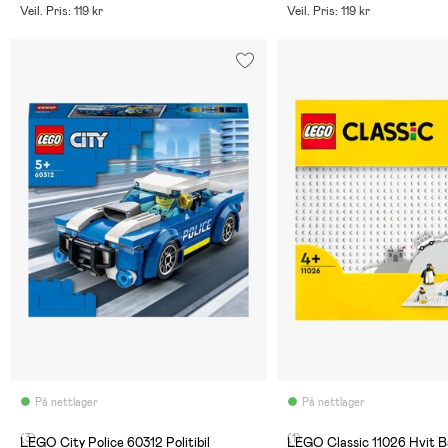
Veil. Pris: 119 kr
Veil. Pris: 119 kr
På nettlager
På nettlager
(3)
(1)
LEGO City Police 60312 Politibil
LEGO Classic 11026 Hvit B