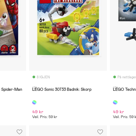
8 IGJEN
På nettlage
(0)
(0)
 Spider-Man
LEGO Sonic 30733 Badnik: Skorp
LEGO Technic
49 kr
49 kr
Veil. Pris: 59 kr
Veil. Pris: 59 