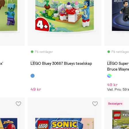
På nettlager
På nettlage
(0)
(0)
x'
LEGO Bluey 30687 Blueys teselskap
LEGO Super 
Bruce Wayne
49 kr
49 kr
Veil. Pris: 59 
Bestselgere