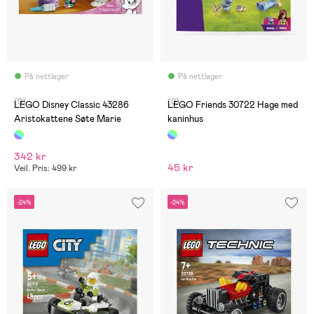
På nettlager
På nettlager
(0)
(0)
LEGO Disney Classic 43286
LEGO Friends 30722 Hage med
Aristokattene Søte Marie
kaninhus
342 kr
45 kr
Veil. Pris: 499 kr
-24%
-24%