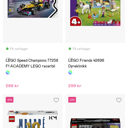
På nettlager
På nettlager
(0)
(0)
LEGO Speed Champions 77258
LEGO Friends 42696
F1 ACADEMY LEGO racerbil
Dyreklinikk
288 kr
299 kr
-21%
-21%