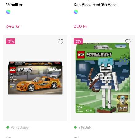
Vannliljer
Ken Block med '65 Ford
Mustang Hoonicorn V1
342 kr
256 kr
-34%
-33%
På nettlager
4 IGJEN