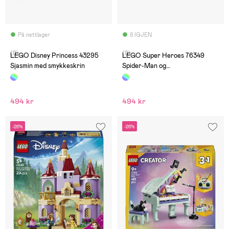
På nettlager
8 IGJEN
(0)
(0)
LEGO Disney Princess 43295
LEGO Super Heroes 76349
Sjasmin med smykkeskrin
Spider-Man og
fangetransporten
494 kr
494 kr
-26%
-26%