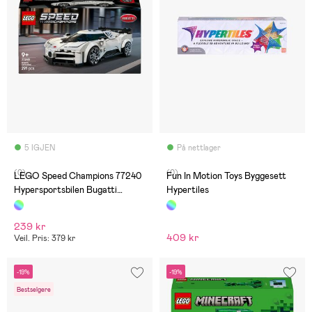
5 IGJEN
På nettlager
(0)
(0)
LEGO Speed Champions 77240
Fun In Motion Toys Byggesett
Hypersportsbilen Bugatti
Hypertiles
Centodieci
239 kr
409 kr
Veil. Pris: 379 kr
-19%
-19%
Bestselgere