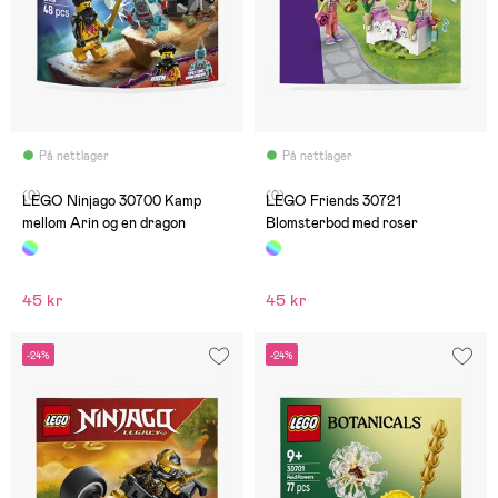
På nettlager
På nettlager
(0)
(0)
LEGO Ninjago 30700 Kamp
LEGO Friends 30721
mellom Arin og en dragon
Blomsterbod med roser
45 kr
45 kr
-24%
-24%