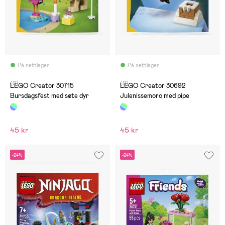
På nettlager
På nettlager
(0)
(0)
LEGO Creator 30715
LEGO Creator 30692
Bursdagsfest med søte dyr
Julenissemoro med pipe
45 kr
45 kr
-24%
-24%