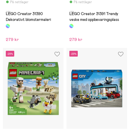
På nettlager
På nettlager
(0)
(0)
LEGO Creator 31390
LEGO Creator 31391 Trendy
Dekorativt blomstermaleri
veske med oppbevaringsplass
279 kr
279 kr
-29%
-29%