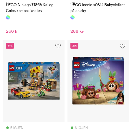
(0)
(0)
LEGO Ninjago 71864 Kai og
LEGO Iconic 40814 Babyelefant
Coles kombokjøretøy
på en sky
266 kr
288 kr
-31%
-31%
5 IGJEN
6 IGJEN