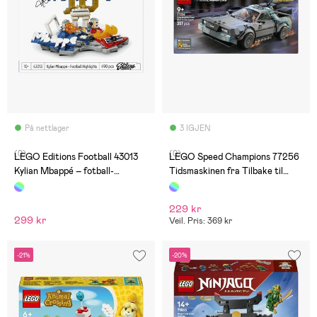
På nettlager
3 IGJEN
(0)
(0)
LEGO Editions Football 43013
LEGO Speed Champions 77256
Kylian Mbappé – fotball-
Tidsmaskinen fra Tilbake til
høydepunkter
fremtiden
229 kr
299 kr
Veil. Pris: 369 kr
-21%
-20%