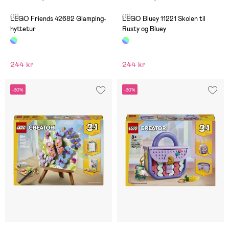
(0)
(0)
LEGO Friends 42682 Glamping-
LEGO Bluey 11221 Skolen til
hyttetur
Rusty og Bluey
244 kr
244 kr
-30%
-30%