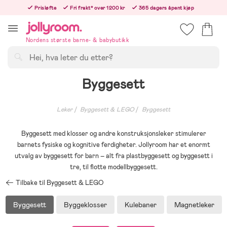
Hoppa
Prisløfte
Fri frakt* over 1200 kr
365 dagers åpent kjøp
till
Bestill i dag, så sender vi rett etter helligedagen
innehållet
Nordens største barne- & babybutikk
Søk
Byggesett
Leker
Byggesett & LEGO
Byggesett
Byggesett med klosser og andre konstruksjonsleker stimulerer
barnets fysiske og kognitive ferdigheter. Jollyroom har et enormt
utvalg av byggesett for barn – alt fra plastbyggesett og byggesett i
tre, til flotte modellbyggesett.
Tilbake til Byggesett & LEGO
Byggesett
Byggeklosser
Kulebaner
Magnetleker