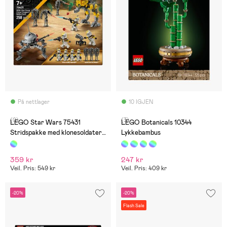
På nettlager
10 IGJEN
(0)
(3)
LEGO Star Wars 75431
LEGO Botanicals 10344
Stridspakke med klonesoldater
Lykkebambus
fra 327. stjernekorps
359 kr
247 kr
Veil. Pris: 549 kr
Veil. Pris: 409 kr
-20%
-20%
Flash Sale