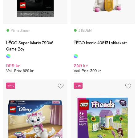
På nettlager
3 IGJEN
(0)
(0)
LEGO Super Mario 72046
LEGO Iconic 40813 Lykkekatt
Game Boy
529 kr
249 kr
Veil. Pris: 829 kr
Veil. Pris: 399 kr
-24%
-24%