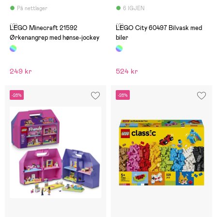
På nettlager
6 IGJEN
(0)
(0)
LEGO Minecraft 21592
LEGO City 60497 Bilvask med
Ørkenangrep med hønse-jockey
biler
249 kr
524 kr
-28%
-28%