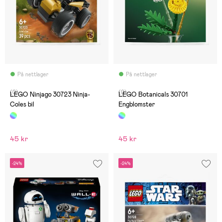
På nettlager
På nettlager
(0)
(0)
LEGO Ninjago 30723 Ninja-
LEGO Botanicals 30701
Coles bil
Engblomster
45 kr
45 kr
-24%
-24%