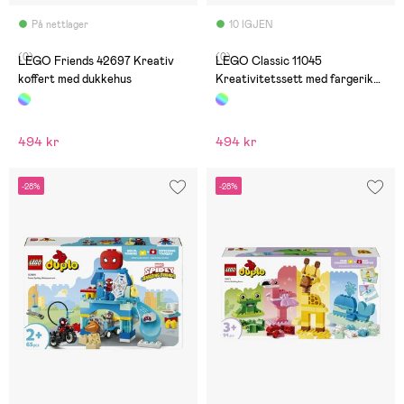
På nettlager
10 IGJEN
(0)
(0)
LEGO Friends 42697 Kreativ
LEGO Classic 11045
koffert med dukkehus
Kreativitetssett med fargerike
klosser
494 kr
494 kr
-28%
-28%