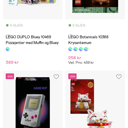
9 IGJEN
6 IGJEN
(0)
(3)
LEGO DUPLO Bluey 10469
LEGO Botanicals 10368
Pizzajenter med Muffin og Bluey
Krysantemum
258 kr
389 kr
Veil. Pris: 459 kr
-24%
-24%