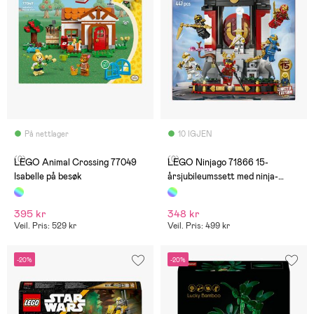
På nettlager
10 IGJEN
(0)
(0)
LEGO Animal Crossing 77049
LEGO Ninjago 71866 15-
Isabelle på besøk
årsjubileumssett med ninja-
figurer
395 kr
348 kr
Veil. Pris: 529 kr
Veil. Pris: 499 kr
-20%
-20%