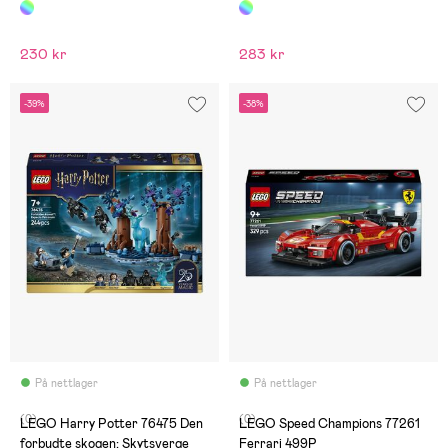
blomsterdekor
230 kr
283 kr
-39%
-38%
På nettlager
På nettlager
(0)
(0)
LEGO Harry Potter 76475 Den
LEGO Speed Champions 77261
forbudte skogen: Skytsverge
Ferrari 499P