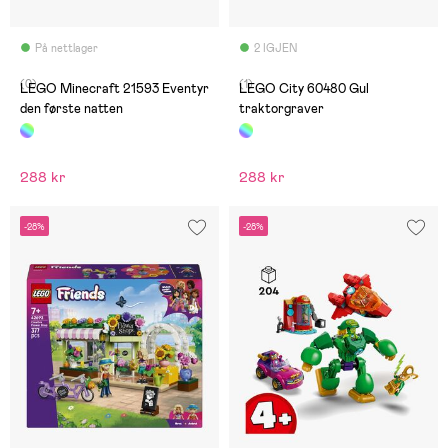
På nettlager
2 IGJEN
(0)
(1)
LEGO Minecraft 21593 Eventyr
LEGO City 60480 Gul
den første natten
traktorgraver
288 kr
288 kr
-28%
-28%