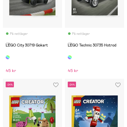
På nettlager
På nettlager
(0)
(0)
LEGO City 30719 Gokart
LEGO Technic 30735 Hotrod
45 kr
45 kr
-24%
-24%