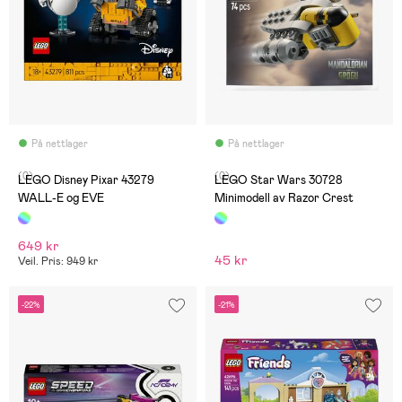
På nettlager
På nettlager
(0)
(0)
LEGO Disney Pixar 43279
LEGO Star Wars 30728
WALL-E og EVE
Minimodell av Razor Crest
649 kr
45 kr
Veil. Pris: 949 kr
-22%
-21%