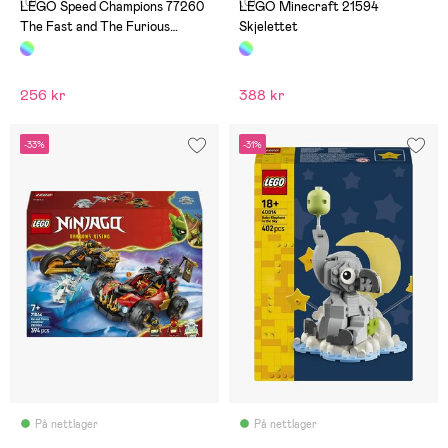
(0)
(0)
LEGO Speed Champions 77260
LEGO Minecraft 21594
The Fast and The Furious
Skjelettet
Toyota Supra MK4
256 kr
388 kr
-33%
-31%
På nettlager
På nettlager