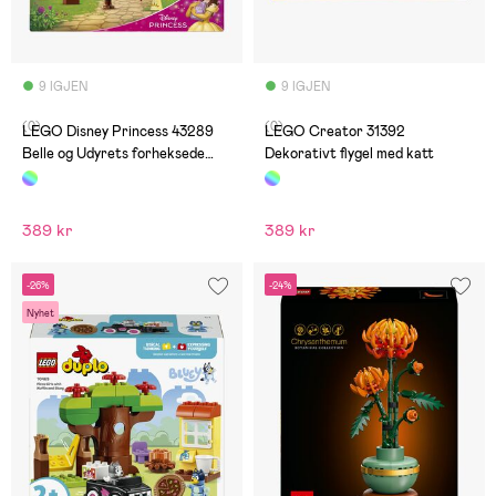
9 IGJEN
9 IGJEN
(0)
(0)
LEGO Disney Princess 43289
LEGO Creator 31392
Belle og Udyrets forheksede
Dekorativt flygel med katt
slott
389 kr
389 kr
-26%
-24%
Nyhet