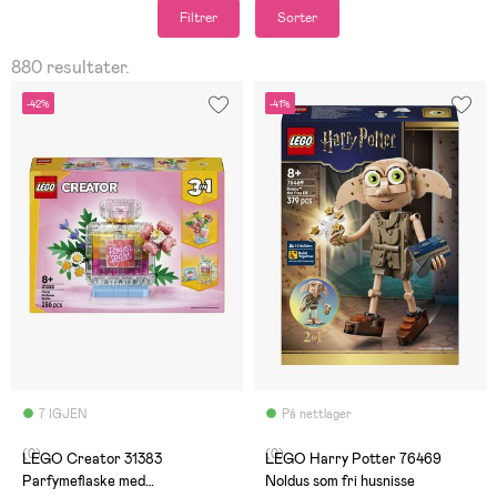
Filtrer
Sorter
880 resultater.
-42%
-41%
7 IGJEN
På nettlager
(0)
(0)
LEGO Creator 31383
LEGO Harry Potter 76469
Parfymeflaske med
Noldus som fri husnisse