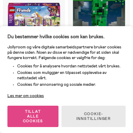
Du bestemmer hvilke cookies som kan brukes.
Jollyroom og våre digitale samarbeidspartnere bruker cookies
på denne siden. Noen av disse er nødvendige for at siden skal
fungere korrekt. Følgende cookies er valgfrie for deg:
Cookies for å analysere hvordan nettstedet vårt brukes.
På nettlager
På nettlager
Cookies som muliggjør en tilpasset opplevelse av
(0)
(0)
nettstedet vårt.
LEGO Friends 42684 Kafé
LEGO Minecraft 21276
Kundeservice
Enhjørningen
Smygeren
Cookies for annonsering og sosiale medier.
Les mer om cookies
341 kr
349 kr
Veil. Pris: 499 kr
Veil. Pris: 549 kr
TILLAT
COOKIE-
ALLE
INNSTILLINGER
COOKIES
1
/
15