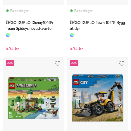
På nettlager
På nettlager
(0)
(0)
LEGO DUPLO Disney10464
LEGO DUPLO Town 10472 Bygg
Team Spideys hovedkvarter
et dyr
494 kr
494 kr
-28%
-28%