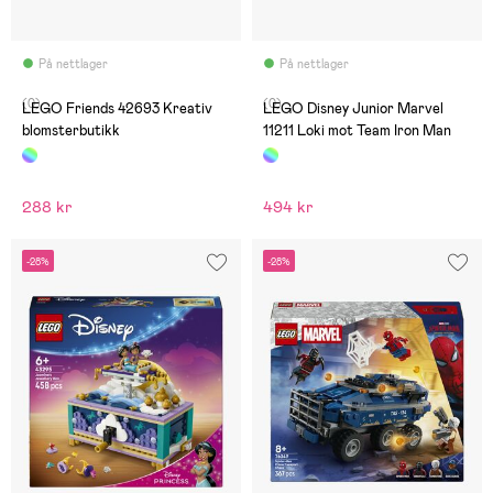
På nettlager
På nettlager
(0)
(0)
LEGO Friends 42693 Kreativ
LEGO Disney Junior Marvel
blomsterbutikk
11211 Loki mot Team Iron Man
288 kr
494 kr
-28%
-28%