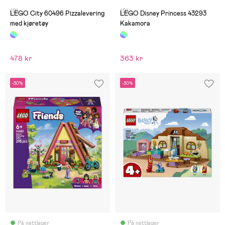
(0)
(0)
LEGO City 60496 Pizzalevering
LEGO Disney Princess 43293
med kjøretøy
Kakamora
478 kr
363 kr
-30%
-30%
På nettlager
På nettlager