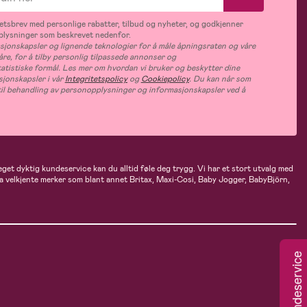
tsbrev med personlige rabatter, tilbud og nyheter, og godkjenner
plysninger som beskrevet nedenfor.
jonskapsler og lignende teknologier for å måle åpningsraten og våre
åre, for å tilby personlig tilpassede annonser og
tatistiske formål. Les mer om hvordan vi bruker og beskytter dine
jonskapsler i vår
Integritetspolicy
og
Cookiepolicy
. Du kan når som
e til behandling av personopplysninger og informasjonskapsler ved å
eget dyktig kundeservice kan du alltid føle deg trygg. Vi har et stort utvalg med
 fra velkjente merker som blant annet Britax, Maxi-Cosi, Baby Jogger, BabyBjörn,
Kundeservice