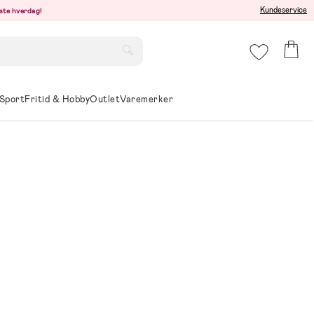
Kundeservice
este hverdag!
Sport
Fritid & Hobby
Outlet
Varemerker