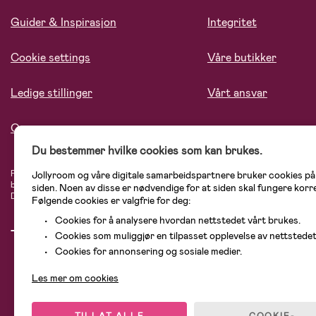
Guider & Inspirasjon
Integritet
Cookie settings
Våre butikker
Ledige stillinger
Vårt ansvar
Om oss
Du bestemmer hvilke cookies som kan brukes.
På Jollyroom.no finner du et stort utvalg av produkter til barnefamilien. Hos oss
Jollyroom og våre digitale samarbeidspartnere bruker cookies p
blant annet barnevogner, bilstoler, klær til barn og baby, produkter til mor, men
siden. Noen av disse er nødvendige for at siden skal fungere korr
Didriksons, KidKraft, Ergobaby, Philips Avent, Neonate, Cybex, LEGO og mange 
Følgende cookies er valgfrie for deg:
Cookies for å analysere hvordan nettstedet vårt brukes.
Cookies som muliggjør en tilpasset opplevelse av nettstedet
Cookies for annonsering og sosiale medier.
Les mer om cookies