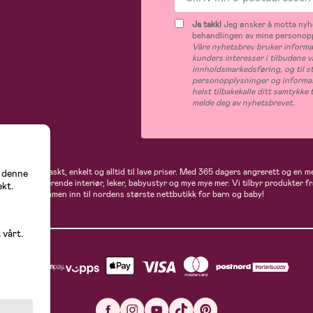
Ja takk!
Jeg ønsker å motta nyhe
behandlingen av mine personop
Våre nyhetsbrev bruker informas
kunders interesser i tilbudene v
innholdsmarkedsføring, og til s
personopplysninger og informas
helst tilbakekalle ditt samtykk
melde deg av nyhetsbrevet.
 handler du raskt, enkelt og alltid til lave priser. Med 365 dagers angrerett og en m
å denne
gder av inspirerende interiør, leker, babyustyr og mye mye mer. Vi tilbyr produkter
ekt.
flere. Velkommen inn til nordens største nettbutikk for barn og baby!
 vårt.