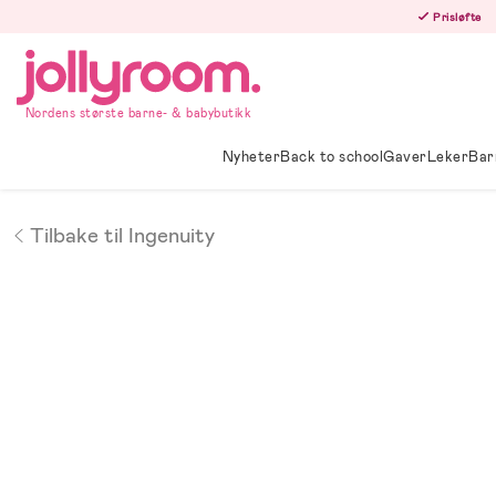
Hoppa
Prisløfte
till
innehållet
Nordens største barne- & babybutikk
Nyheter
Back to school
Gaver
Leker
Bar
Tilbake til Ingenuity