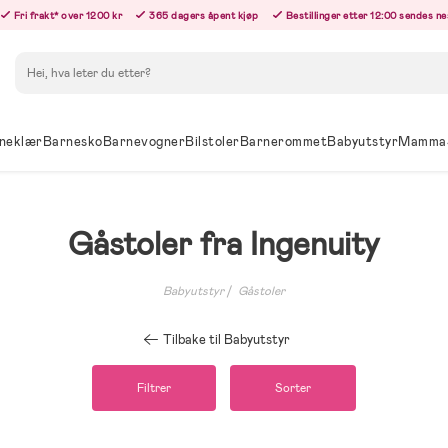
Fri frakt* over 1200 kr
365 dagers åpent kjøp
Bestillinger etter 12:00 sendes n
Søk
neklær
Barnesko
Barnevogner
Bilstoler
Barnerommet
Babyutstyr
Mamma
Gåstoler fra Ingenuity
Babyutstyr
Gåstoler
Tilbake til Babyutstyr
Filtrer
Sorter