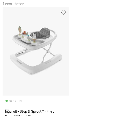
1 resultater.
10 IGJEN
(1)
Ingenuity Step & Sprout™ - First