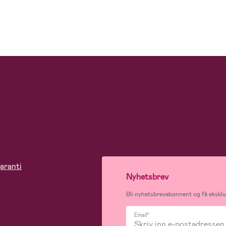
aranti
Nyhetsbrev
Bli nyhetsbrevabonnent og få eksklus
Email*