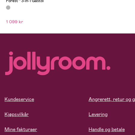
Forest™ 3-in-1 Gåstol
1 099 kr
Kundeservice
Angrerett, retur og g
Kjøpsvilkår
Levering
Mine fakturaer
Handle og betale