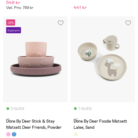
549 kr
441 kr
Veil. Pris: 769 kr
-23%
Superpris
3 IGJEN
7 IGJEN
(1)
(2)
Done By Deer Stick & Stay
Done By Deer Foodie Matsett
Matsett Deer Friends, Powder
Lalee, Sand