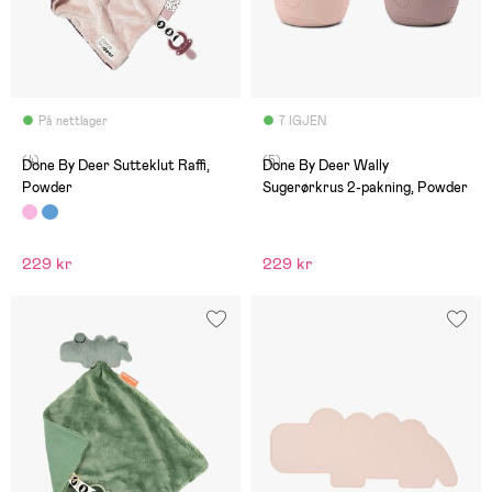
På nettlager
7 IGJEN
(4)
(5)
Done By Deer Sutteklut Raffi,
Done By Deer Wally
Powder
Sugerørkrus 2-pakning, Powder
229 kr
229 kr