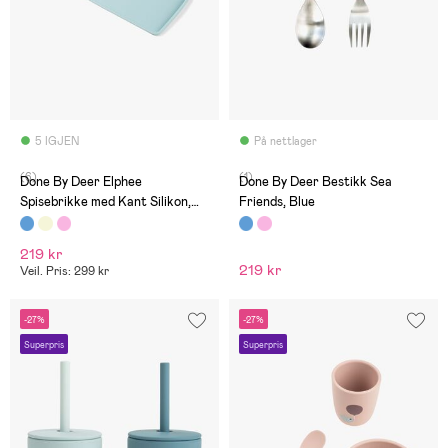
5 IGJEN
På nettlager
(6)
(1)
Done By Deer Elphee
Done By Deer Bestikk Sea
Spisebrikke med Kant Silikon,
Friends, Blue
Blue
219 kr
219 kr
Veil. Pris: 299 kr
-27%
-27%
Superpris
Superpris