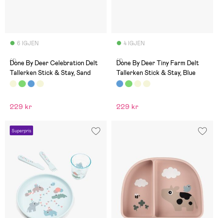
6 IGJEN
4 IGJEN
(1)
(1)
Done By Deer Celebration Delt
Done By Deer Tiny Farm Delt
Tallerken Stick & Stay, Sand
Tallerken Stick & Stay, Blue
229 kr
229 kr
Superpris