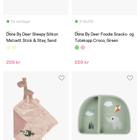
På nettlager
9 IGJEN
(0)
(3)
Done By Deer Sheepy Silikon
Done By Deer Foodie Snacks- og
Matsett Stick & Stay, Sand
Tutekopp Croco, Green
229 kr
229 kr