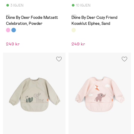
3 IGJEN
10 IGJEN
(1)
(0)
Done By Deer Foodie Matsett
Done By Deer Cozy Friend
Celebration, Powder
Koseklut Elphee, Sand
249 kr
249 kr