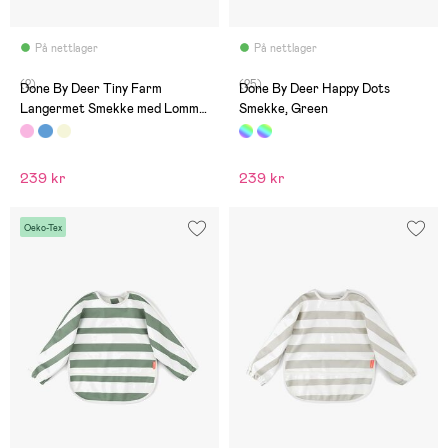
På nettlager
På nettlager
(2)
(25)
Done By Deer Tiny Farm
Done By Deer Happy Dots
Langermet Smekke med Lomme,
Smekke, Green
Powder
239 kr
239 kr
Oeko-Tex