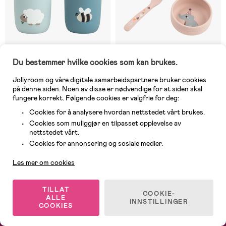
Du bestemmer hvilke cookies som kan brukes.
På nettlager
2 IGJEN
Jollyroom og våre digitale samarbeidspartnere bruker cookies
på denne siden. Noen av disse er nødvendige for at siden skal
(0)
(2)
Done By Deer Tiny Farm
Done By Deer Celebration
fungere korrekt. Følgende cookies er valgfrie for deg:
Sugerørkopp Silikon 2-Pakk,
Silikon Matsett Stick & Stay,
Cookies for å analysere hvordan nettstedet vårt brukes.
Blue
Powder
Cookies som muliggjør en tilpasset opplevelse av
nettstedet vårt.
219 kr
219 kr
Kundeservice
Cookies for annonsering og sosiale medier.
Les mer om cookies
1
/
4
TILLAT
COOKIE-
ALLE
INNSTILLINGER
COOKIES