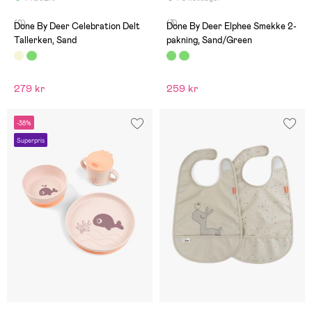
(0)
(3)
Done By Deer Celebration Delt
Done By Deer Elphee Smekke 2-
Tallerken, Sand
pakning, Sand/Green
279 kr
259 kr
-38%
Superpris