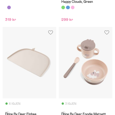
Happy Clouds, Green
319 kr
299 kr
6 IGJEN
3 IGJEN
(6)
(8)
Done By Deer Elphee
Done By Deer Foodie Matsett