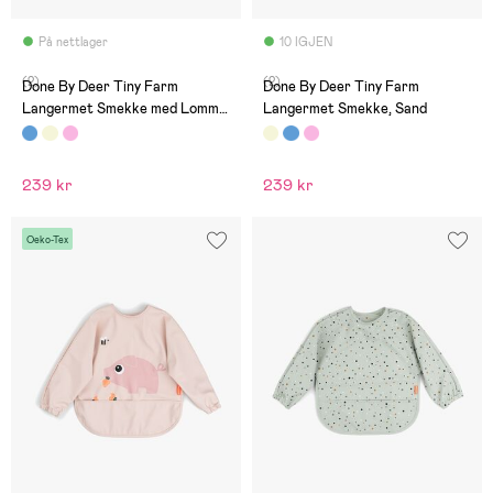
På nettlager
10 IGJEN
(2)
(2)
Done By Deer Tiny Farm
Done By Deer Tiny Farm
Langermet Smekke med Lomme,
Langermet Smekke, Sand
Blue
239 kr
239 kr
Oeko-Tex