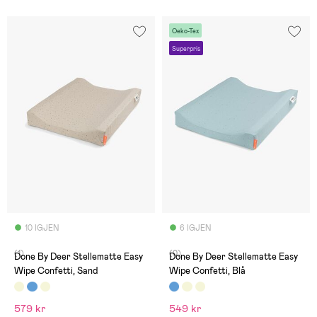
Oeko-Tex
Superpris
10 IGJEN
6 IGJEN
(1)
(0)
Done By Deer Stellematte Easy
Done By Deer Stellematte Easy
Wipe Confetti, Sand
Wipe Confetti, Blå
579 kr
549 kr