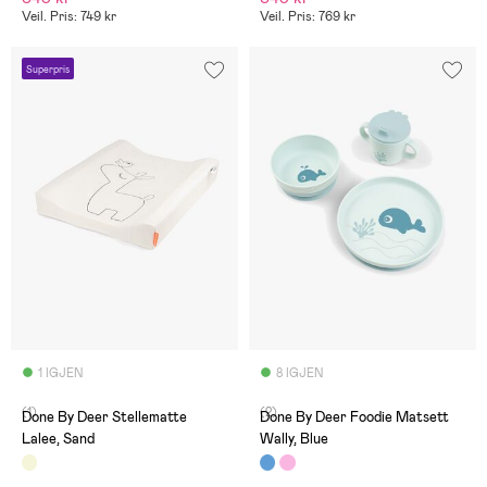
Veil. Pris: 749 kr
Veil. Pris: 769 kr
Superpris
1 IGJEN
8 IGJEN
(1)
(2)
Done By Deer Stellematte
Done By Deer Foodie Matsett
Lalee, Sand
Wally, Blue