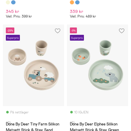
345 kr
339 kr
Veil. Pris: 399 kr
Veil. Pris: 489 kr
-29%
-9%
Superpris
Superpris
På nettlager
10 IGJEN
(0)
(0)
Done By Deer Tiny Farm Silikon
Done By Deer Elphee Silikon
Matsett Stick & Stay, Sand
Matsett Stick & Stay, Green