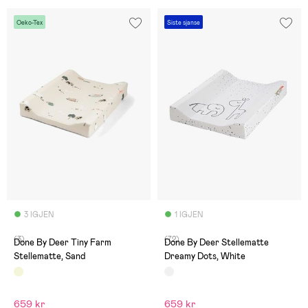
Oeko-Tex
Siste sjanse
3 IGJEN
1 IGJEN
(3)
(72)
Done By Deer Tiny Farm
Done By Deer Stellematte
Stellematte, Sand
Dreamy Dots, White
659 kr
659 kr