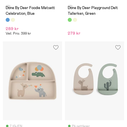
(0)
(0)
Done By Deer Foodie Matsett
Done By Deer Playground Delt
Celebration, Blue
Tallerken, Green
289 kr
279 kr
Veil. Pris: 399 kr
7 IGJEN
På nettlager