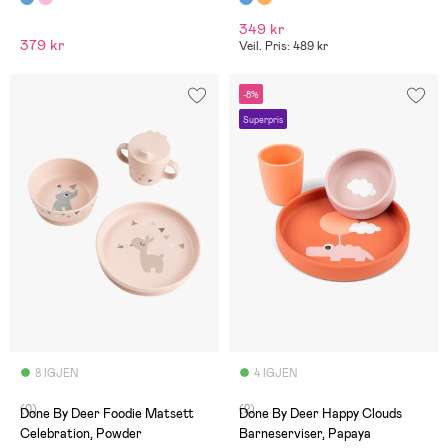
349 kr
379 kr
Veil. Pris: 489 kr
-8%
Superpris
8 IGJEN
4 IGJEN
(0)
(2)
Done By Deer Foodie Matsett
Done By Deer Happy Clouds
Celebration, Powder
Barneserviser, Papaya