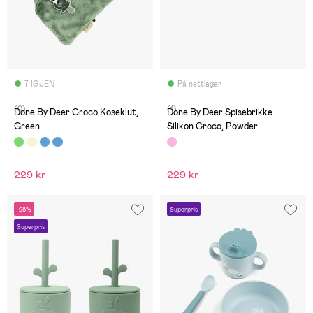
7 IGJEN
På nettlager
(0)
(1)
Done By Deer Croco Koseklut,
Done By Deer Spisebrikke
Green
Silikon Croco, Powder
229 kr
229 kr
-28%
Superpris
Superpris