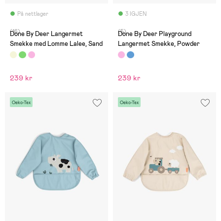
På nettlager
3 IGJEN
(16)
(5)
Done By Deer Langermet
Done By Deer Playground
Smekke med Lomme Lalee, Sand
Langermet Smekke, Powder
239 kr
239 kr
Oeko-Tex
Oeko-Tex