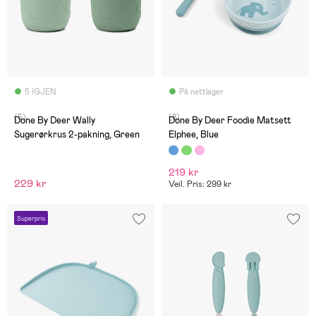
5 IGJEN
På nettlager
(5)
(8)
Done By Deer Wally
Done By Deer Foodie Matsett
Sugerørkrus 2-pakning, Green
Elphee, Blue
219 kr
229 kr
Veil. Pris: 299 kr
Superpris