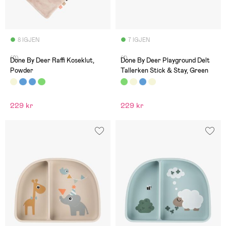
8 IGJEN
7 IGJEN
(0)
(1)
Done By Deer Raffi Koseklut,
Done By Deer Playground Delt
Powder
Tallerken Stick & Stay, Green
229 kr
229 kr