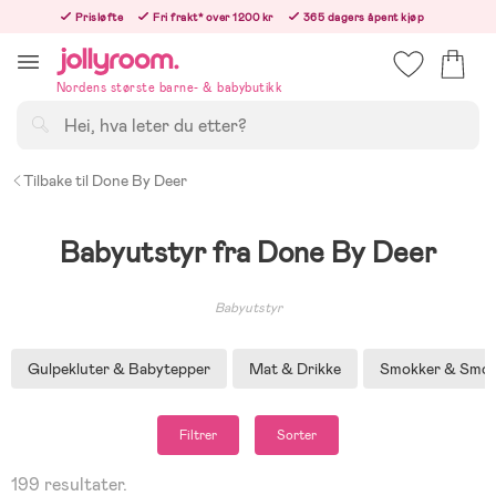
Hoppa
Prisløfte
Fri frakt* over 1200 kr
365 dagers åpent kjøp
till
Bestill i dag, så sender vi rett etter helligedagen
innehållet
Nordens største barne- & babybutikk
Søk
Tilbake til Done By Deer
Babyutstyr fra Done By Deer
Babyutstyr
Gulpekluter & Babytepper
Mat & Drikke
Smokker & Smok
Filtrer
Sorter
199 resultater.