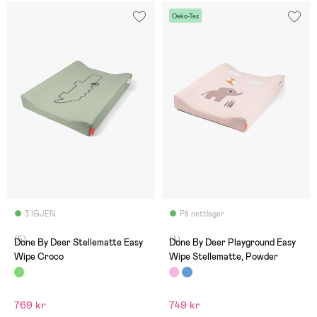
Oeko-Tex
3 IGJEN
På nettlager
(5)
(4)
Done By Deer Stellematte Easy
Done By Deer Playground Easy
Wipe Croco
Wipe Stellematte, Powder
769 kr
749 kr