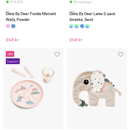
3 IGJEN
På nettlager
(2)
(13)
Done By Deer Foodie Matsett
Done By Deer Lalee 2-pack
Wally, Powder
Smekke, Sand
249 kr
249 kr
-38%
Superpris