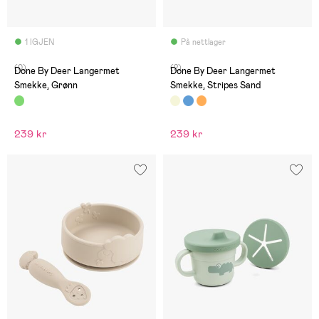
1 IGJEN
På nettlager
(0)
(2)
Done By Deer Langermet
Done By Deer Langermet
Smekke, Grønn
Smekke, Stripes Sand
239 kr
239 kr