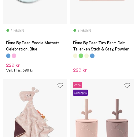
4 IGJEN
7 IGJEN
(1)
(1)
Done By Deer Foodie Matsett
Done By Deer Tiny Farm Delt
Celebration, Blue
Tallerken Stick & Stay, Powder
229 kr
229 kr
Veil. Pris: 399 kr
-28%
Superpris