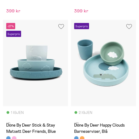
399 kr
399 kr
-27%
Superpris
Superpris
1 IGJEN
2 IGJEN
(1)
(2)
Done By Deer Stick & Stay
Done By Deer Happy Clouds
Matsett Deer Friends, Blue
Barneserviser, Blå