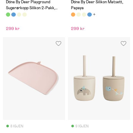
(0)
(2)
Done By Deer Playground
Done By Deer Silikon Matsett,
Sugerørkopp Silikon 2-Pakk,
Papaya
Green
299 kr
299 kr
8 IGJEN
9 IGJEN