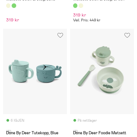
319 kr
319 kr
Veil. Pris: 449 kr
6 IGJEN
På nettlager
(6)
(8)
Done By Deer Tutekopp, Blue
Done By Deer Foodie Matsett