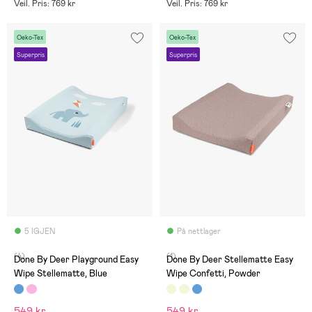
Veil. Pris: 769 kr
Veil. Pris: 769 kr
Oeko-Tex
Oeko-Tex
Superpris
Superpris
5 IGJEN
På nettlager
(4)
(1)
Done By Deer Playground Easy
Done By Deer Stellematte Easy
Wipe Stellematte, Blue
Wipe Confetti, Powder
549 kr
549 kr