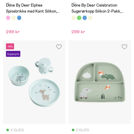
(6)
(0)
Done By Deer Elphee
Done By Deer Celebration
Spisebrikke med Kant Silikon,
Sugerørkopp Silikon 2-Pakk,
Powder
Sand
299 kr
299 kr
-14%
Superpris
9 IGJEN
2 IGJEN