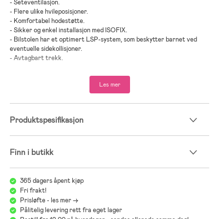
- Seteventilasjon.
- Flere ulike hvileposisjoner.
- Komfortabel hodestøtte.
- Sikker og enkel installasjon med ISOFIX.
- Bilstolen har et optimert LSP-system, som beskytter barnet ved
eventuelle sidekollisjoner.
- Avtagbart trekk.
- Godkjent i henhold til i-Size og UN R129.
- Anbefalt høyde på barnet: 76–150 cm.
Les mer
- Maksimal vekt: 50 kg.
- Anbefalt alder: fra 1,5 til 12 år.
Produktspesifikasjon
Finn i butikk
365 dagers åpent kjøp
Fri frakt!
Prisløfte - les mer ->
Pålitelig levering rett fra eget lager