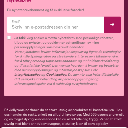
Nyhetsbrev
Bli nyhetsbrevabonnent og få eksklusive fordeler!
Email*
Ja takk!
Jeg ønsker å motta nyhetsbrev med personlige rabatter,
tilbud og nyheter, og godkjenner behandlingen av mine
personopplysninger som beskrevet nedenfor.
Våre nyhetsbrev bruker informasjonskapsler og lignende teknologier
for å måle åpningsraten og våre kunders interesser i tilbudene våre,
for å tilby personlig tilpassede annonser og innholdsmarkedsføring,
og til statistiske formål. Les mer om hvordan vi bruker og beskytter
dine personopplysninger og informasjonskapsler i vår
Integritetspolicy
og
Cookiepolicy
. Du kan når som helst tilbakekalle
ditt samtykke til behandling av personopplysninger og
informasjonskapsler ved å melde deg av nyhetsbrevet.
På Jollyroom.no finner du et stort utvalg av produkter til barnefamilien. Hos
oss handler du raskt, enkelt og alltid til lave priser. Med 365 dagers angrerett
og en meget dyktig kundeservice kan du alltid føle deg trygg. Vi har et stort
utvalg med blant annet barnevogner, bilstoler, klær til barn og baby,