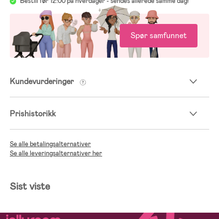
Bestill før 12:00 på hverdager - sendes allerede samme dag!
Spør samfunnet
Kundevurderinger
Prishistorikk
Se alle betalingsalternativer
Se alle leveringsalternativer her
Sist viste