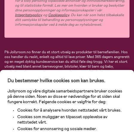
for å tilby personlig tilpassede annonser og innholdsmarkedsføring,
og til statistiske formål. Les mer om hvordan vi bruker og beskytter
dine personopplysninger og informasjonskapsler i vår
Integritetspolicy
og
Cookiepolicy
. Du kan når som helst tilbakekalle
ditt samtykke til behandling av personopplysninger og
informasjonskapsler ved å melde deg av nyhetsbrevet.
På Jollyroom.no finner du et stort utvalg av produkter til barnefamilien. Hos
oss handler du raskt, enkelt og alltid til lave priser. Med 365 dagers angrerett
og en meget dyktig kundeservice kan du alltid føle deg trygg. Vi har et stort
utvalg med blant annet barnevogner, bilstoler, klær til barn og baby,
produkter til mor, mengder av inspirerende interiør, leker, babyustyr og mye
mye mer. Vi tilbyr produkter fra velkjente merker som blant annet Britax,
Du bestemmer hvilke cookies som kan brukes.
Maxi-Cosi, Baby Jogger, BabyBjörn, Didriksons, KidKraft, Ergobaby, Philips
Avent, Neonate, Cybex, LEGO og mange flere. Velkommen inn til nordens
største nettbutikk for barn og baby!
Jollyroom og våre digitale samarbeidspartnere bruker cookies
på denne siden. Noen av disse er nødvendige for at siden skal
fungere korrekt. Følgende cookies er valgfrie for deg:
Cookies for å analysere hvordan nettstedet vårt brukes.
Cookies som muliggjør en tilpasset opplevelse av
nettstedet vårt.
Cookies for annonsering og sosiale medier.