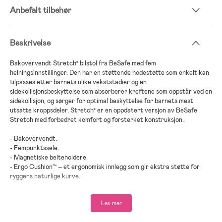
Anbefalt tilbehør
Beskrivelse
Bakovervendt Stretch² bilstol fra BeSafe med fem
helningsinnstillinger. Den har en støttende hodestøtte som enkelt kan
tilpasses etter barnets ulike vekststadier og en
sidekollisjonsbeskyttelse som absorberer kreftene som oppstår ved en
sidekollisjon, og sørger for optimal beskyttelse for barnets mest
utsatte kroppsdeler. Stretch² er en oppdatert versjon av BeSafe
Stretch med forbedret komfort og forsterket konstruksjon.
- Bakovervendt.
- Fempunktssele.
- Magnetiske belteholdere.
- Ergo Cushion™ – et ergonomisk innlegg som gir ekstra støtte for
ryggens naturlige kurve.
- Installasjon: Trepunktssele.
- UN R129-godkjent.
Les mer
- Maksimal vekt: 36 kg.