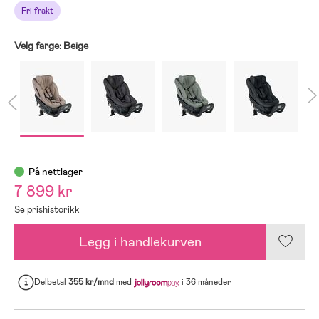
Fri frakt
Velg farge:
Beige
På nettlager
7 899 kr
Se prishistorikk
Legg i handlekurven
Delbetal
355 kr/mnd
med
i 36 måneder