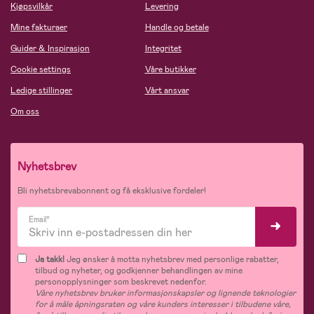
Kjøpsvilkår
Levering
Mine fakturaer
Handle og betale
Guider & Inspirasjon
Integritet
Cookie settings
Våre butikker
Ledige stillinger
Vårt ansvar
Om oss
Nyhetsbrev
Bli nyhetsbrevabonnent og få eksklusive fordeler!
Email*
Ja takk!
Jeg ønsker å motta nyhetsbrev med personlige rabatter,
tilbud og nyheter, og godkjenner behandlingen av mine
personopplysninger som beskrevet nedenfor.
Våre nyhetsbrev bruker informasjonskapsler og lignende teknologier
for å måle åpningsraten og våre kunders interesser i tilbudene våre,