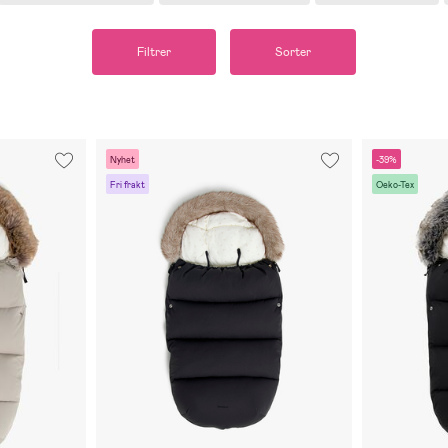
Filtrer
Sorter
Nyhet
-39%
Fri frakt
Oeko-Tex