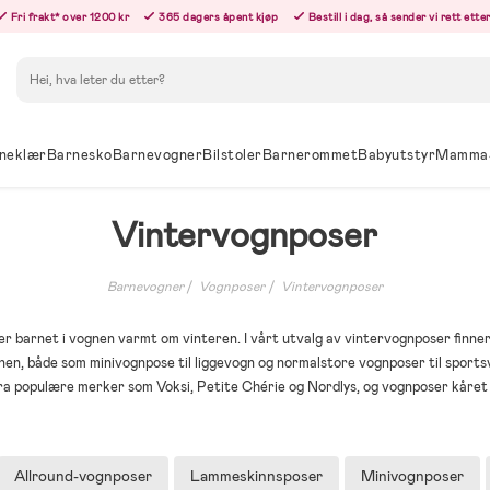
Fri frakt* over 1200 kr
365 dagers åpent kjøp
Bestill i dag, så sender vi rett ett
Søk
neklær
Barnesko
Barnevogner
Bilstoler
Barnerommet
Babyutstyr
Mamma
Vintervognposer
Barnevogner
Vognposer
Vintervognposer
r barnet i vognen varmt om vinteren. I vårt utvalg av vintervognposer finne
nen, både som minivognpose til liggevogn og normalstore vognposer til sports
ra populære merker som Voksi, Petite Chérie og Nordlys, og vognposer kåret ti
Allround-vognposer
Lammeskinnsposer
Minivognposer