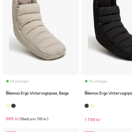
På nettlager
På nettlager
(5)
(5)
Beemoo Ergo Vintervognpose, Beige
Beemoo Ergo Vintervognpo
995 kr
(
Medl.pris
795 kr
)
1 799 kr