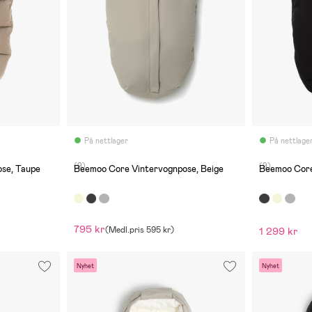
På nettlager
På nettlage
(9)
(9)
se, Taupe
Beemoo Core Vintervognpose, Beige
Beemoo Core
795 kr
(
Medl.pris
595 kr
)
1 299 kr
Nyhet
Nyhet