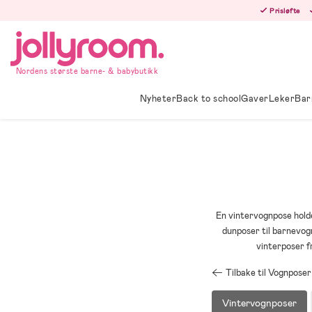
Hoppa
Prisløfte
till
innehållet
Nordens største barne- & babybutikk
Nyheter
Back to school
Gaver
Leker
Bar
En vintervognpose holde
dunposer til barnevog
vinterposer f
Tilbake til Vognposer
Vintervognposer