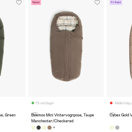
Nyhet
Fri frakt
På nettlager
Midlertidig 
(23)
(2)
se, Green
Beemoo Mini Vintervognpose, Taupe
Cybex Gold 
Manchester/Checkered