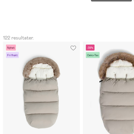
122 resultater.
Nyhet
-39%
Fri frakt
Oeko-Tex