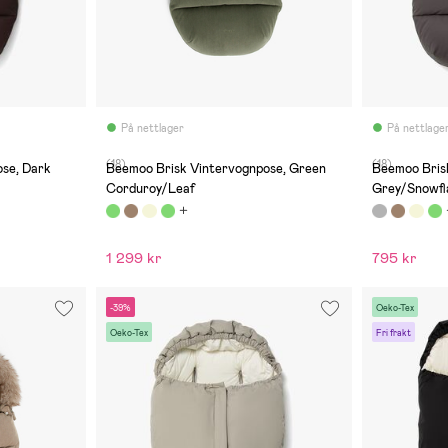
På nettlager
På nettlage
(18)
(18)
se, Dark
Beemoo Brisk Vintervognpose, Green
Beemoo Bris
Corduroy/Leaf
Grey/Snowfl
1 299 kr
795 kr
-39%
Oeko-Tex
Oeko-Tex
Fri frakt