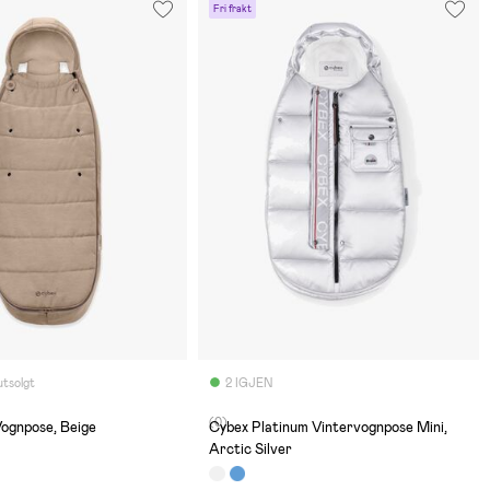
Fri frakt
utsolgt
2 IGJEN
(0)
Vognpose, Beige
Cybex Platinum Vintervognpose Mini,
Arctic Silver