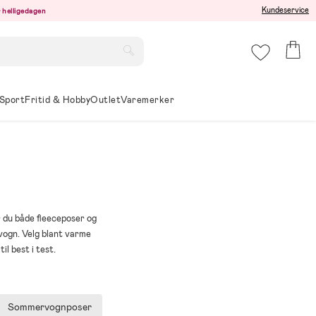
Kundeservice
er helligedagen
Sport
Fritid & Hobby
Outlet
Varemerker
r du både fleeceposer og
vogn. Velg blant varme
l best i test.
Sommervognposer