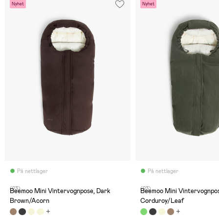
Nyhet
Nyhet
På nettlager
På nettlager
(23)
(23)
Beemoo Mini Vintervognpose, Dark
Beemoo Mini Vintervognpo
Brown/Acorn
Corduroy/Leaf