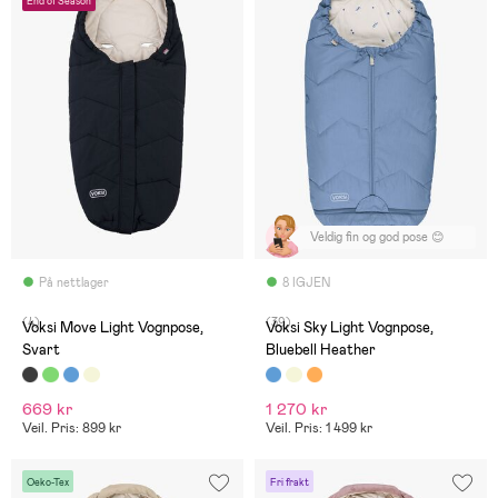
End of Season
Veldig fin og god pose 😊
På nettlager
8 IGJEN
(4)
(39)
Voksi Move Light Vognpose,
Voksi Sky Light Vognpose,
Svart
Bluebell Heather
669 kr
1 270 kr
Veil. Pris: 899 kr
Veil. Pris: 1 499 kr
Oeko-Tex
Fri frakt