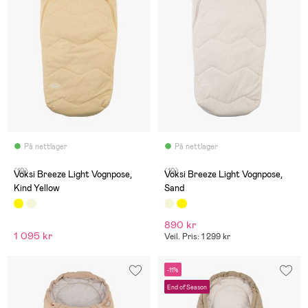
På nettlager
På nettlager
(19)
(19)
Voksi Breeze Light Vognpose,
Voksi Breeze Light Vognpose,
Kind Yellow
Sand
890 kr
1 095 kr
Veil. Pris: 1 299 kr
-11%
End of Season