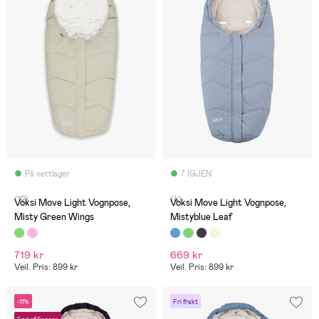
På nettlager
7 IGJEN
(12)
(4)
Voksi Move Light Vognpose,
Voksi Move Light Vognpose,
Misty Green Wings
Mistyblue Leaf
719 kr
669 kr
Veil. Pris: 899 kr
Veil. Pris: 899 kr
-11%
Fri frakt