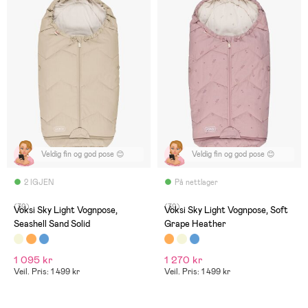
Veldig fin og god pose 😊
Veldig fin og god pose 😊
2 IGJEN
På nettlager
(39)
(39)
Voksi Sky Light Vognpose,
Voksi Sky Light Vognpose, Soft
Seashell Sand Solid
Grape Heather
1 095 kr
1 270 kr
Veil. Pris: 1 499 kr
Veil. Pris: 1 499 kr