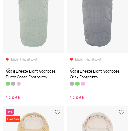
Midlertidig utsolgt
Midlertidig utsolgt
(2)
(2)
Voksi Breeze Light Vognpose,
Voksi Breeze Light Vognpose,
Dusty Green Footprints
Grey Footprints
1 099 kr
1 099 kr
-16%
Flash Sale