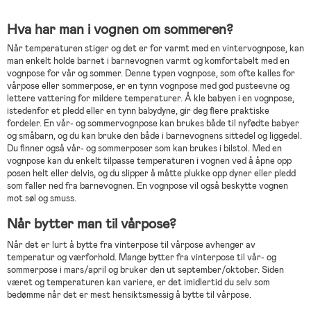
Hva har man i vognen om sommeren?
Når temperaturen stiger og det er for varmt med en vintervognpose, kan
man enkelt holde barnet i barnevognen varmt og komfortabelt med en
vognpose for vår og sommer. Denne typen vognpose, som ofte kalles for
vårpose eller sommerpose, er en tynn vognpose med god pusteevne og
lettere vattering for mildere temperaturer. Å kle babyen i en vognpose,
istedenfor et pledd eller en tynn babydyne, gir deg flere praktiske
fordeler. En vår- og sommervognpose kan brukes både til nyfødte babyer
og småbarn, og du kan bruke den både i barnevognens sittedel og liggedel.
Du finner også vår- og sommerposer som kan brukes i bilstol. Med en
vognpose kan du enkelt tilpasse temperaturen i vognen ved å åpne opp
posen helt eller delvis, og du slipper å måtte plukke opp dyner eller pledd
som faller ned fra barnevognen. En vognpose vil også beskytte vognen
mot søl og smuss.
Når bytter man til vårpose?
Når det er lurt å bytte fra vinterpose til vårpose avhenger av
temperatur og værforhold. Mange bytter fra vinterpose til vår- og
sommerpose i mars/april og bruker den ut september/oktober. Siden
været og temperaturen kan variere, er det imidlertid du selv som
bedømme når det er mest hensiktsmessig å bytte til vårpose.