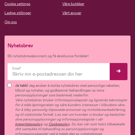
Cookie settings
Våre butikker
Ledige stillinger
Vårt ansvar
Om oss
Nyhetsbrev
Bli nyhetsbrevabonnent og få eksklusive fordeler!
Email*
Ja takk!
Jeg ønsker å motta nyhetsbrev med personlige rabatter,
tilbud og nyheter, og godkjenner behandlingen av mine
personopplysninger som beskrevet nedenfor.
Våre nyhetsbrev bruker informasjonskapsler og lignende teknologier
for å måle åpningsraten og våre kunders interesser i tilbudene våre,
for å tilby personlig tilpassede annonser og innholdsmarkedsføring,
og til statistiske formål. Les mer om hvordan vi bruker og beskytter
dine personopplysninger og informasjonskapsler i vår
Integritetspolicy
og
Cookiepolicy
. Du kan når som helst tilbakekalle
ditt samtykke til behandling av personopplysninger og
informasjonskapsler ved å melde deg av nyhetsbrevet.