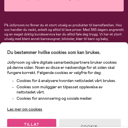
På Jollyroom.no finner du et stort utvalg av produkter til barnefamilien. Hos
oss handler du raskt, enkelt og alltid til lave priser. Med 365 dagers angrerett
og en meget dyktig kundeservice kan du alltid føle deg trygg. Vi har et stort
utvalg med blant annet barnevogner, bilstoler, klær til barn og baby,
produkter til mor, mengder av inspirerende interiør, leker, babyustyr og mye
mye mer. Vi tilbyr produkter fra velkjente merker som blant annet Britax,
Du bestemmer hvilke cookies som kan brukes.
Maxi-Cosi, Baby Jogger, BabyBjörn, Didriksons, KidKraft, Ergobaby, Philips
Avent, Neonate, Cybex, LEGO og mange flere. Velkommen inn til nordens
største nettbutikk for barn og baby!
Jollyroom og våre digitale samarbeidspartnere bruker cookies
på denne siden. Noen av disse er nødvendige for at siden skal
fungere korrekt. Følgende cookies er valgfrie for deg:
Cookies for å analysere hvordan nettstedet vårt brukes.
Cookies som muliggjør en tilpasset opplevelse av
nettstedet vårt.
Kundeservice
Cookies for annonsering og sosiale medier.
Les mer om cookies
© 2026 Jollyroom AS. Alle rettigheter reservert.
TILLAT
COOKIE-