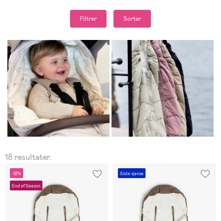
Filtrer
Sorter
18 resultater.
-12%
Siste sjanse
End of Season