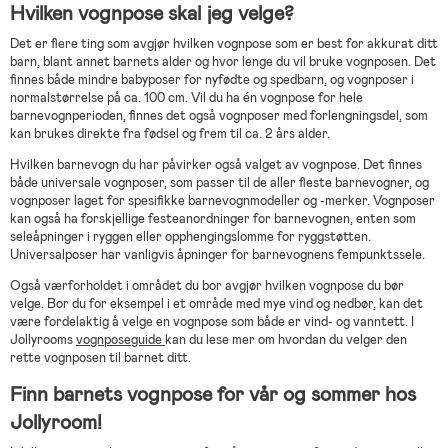
Hvilken vognpose skal jeg velge?
Det er flere ting som avgjør hvilken vognpose som er best for akkurat ditt
barn, blant annet barnets alder og hvor lenge du vil bruke vognposen. Det
finnes både mindre babyposer for nyfødte og spedbarn, og vognposer i
normalstørrelse på ca. 100 cm. Vil du ha én vognpose for hele
barnevognperioden, finnes det også vognposer med forlengningsdel, som
kan brukes direkte fra fødsel og frem til ca. 2 års alder.
Hvilken barnevogn du har påvirker også valget av vognpose. Det finnes
både universale vognposer, som passer til de aller fleste barnevogner, og
vognposer laget for spesifikke barnevognmodeller og -merker. Vognposer
kan også ha forskjellige festeanordninger for barnevognen, enten som
seleåpninger i ryggen eller opphengingslomme for ryggstøtten.
Universalposer har vanligvis åpninger for barnevognens fempunktssele.
Også værforholdet i området du bor avgjør hvilken vognpose du bør
velge. Bor du for eksempel i et område med mye vind og nedbør, kan det
være fordelaktig å velge en vognpose som både er vind- og vanntett. I
Jollyrooms
vognposeguide
kan du lese mer om hvordan du velger den
rette vognposen til barnet ditt.
Finn barnets vognpose for vår og sommer hos
Jollyroom!