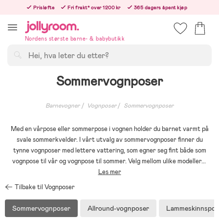
Hoppa
Prisløfte
Fri frakt* over 1200 kr
365 dagers åpent kjøp
till
Bestillinger etter 12:00 sendes neste hverdag!
innehållet
Nordens største barne- & babybutikk
Søk
Sommervognposer
Barnevogner
Vognposer
Sommervognposer
Med en vårpose eller sommerpose i vognen holder du barnet varmt på
svale sommerkvelder. I vårt utvalg av sommervognposer finner du
tynne vognposer med lettere vattering, som egner seg fint både som
vognpose til vår og vognpose til sommer. Velg mellom ulike modeller
...
Les mer
Tilbake til Vognposer
Sommervognposer
Allround-vognposer
Lammeskinnspos