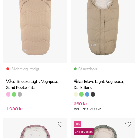
Midlertidig utsolgt
På nettlager
(2)
(4)
Voksi Breeze Light Vognpose,
Voksi Move Light Vognpose,
Sand Footprints
Dark Sand
669 kr
1 099 kr
Veil. Pris: 899 kr
-11%
End of Season