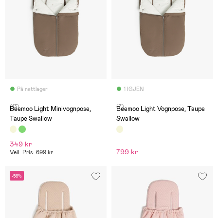
På nettlager
1 IGJEN
(13)
(7)
Beemoo Light Minivognpose,
Beemoo Light Vognpose, Taupe
Taupe Swallow
Swallow
349 kr
799 kr
Veil. Pris: 699 kr
-56%