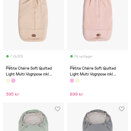
7 IGJEN
På nettlager
(15)
(15)
Petite Chérie Soft Quilted
Petite Chérie Soft Quilted
Light Multi Vognpose inkl.
Light Multi Vognpose inkl.
Sittepute, Beige
Sittepute, Pink
395 kr
899 kr