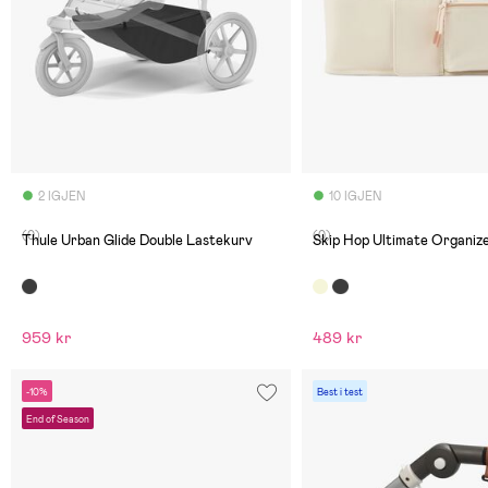
2 IGJEN
10 IGJEN
(0)
(0)
Thule Urban Glide Double Lastekurv
Skip Hop Ultimate Organize
959 kr
489 kr
-10%
Best i test
End of Season