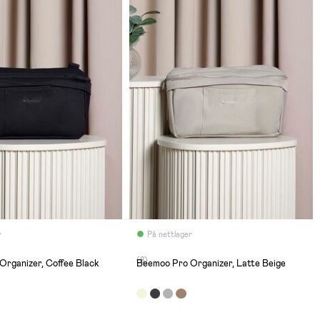
r
På nettlager
(8)
Organizer, Coffee Black
Beemoo Pro Organizer, Latte Beige