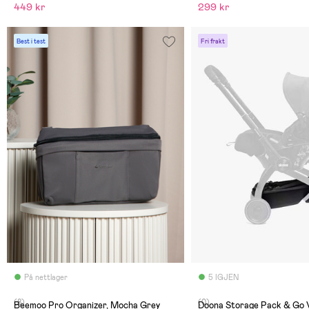
449 kr
299 kr
Best i test
Fri frakt
På nettlager
5 IGJEN
(8)
(0)
Beemoo Pro Organizer, Mocha Grey
Doona Storage Pack & Go 