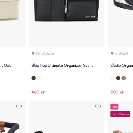
På nettlager
3 IGJEN
(0)
(0)
r, Oat
Skip Hop Ultimate Organizer, Svart
Elodie Organ
489 kr
699 kr
-13%
End of Season