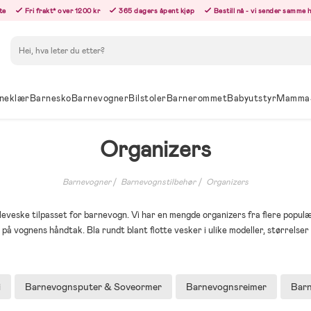
te
Fri frakt* over 1200 kr
365 dagers åpent kjøp
Bestill nå - vi sender samme 
Søk
neklær
Barnesko
Barnevogner
Bilstoler
Barnerommet
Babyutstyr
Mamma
Organizers
Barnevogner
Barnevognstilbehør
Organizers
lleveske tilpasset for barnevogn. Vi har en mengde organizers fra flere popu
på vognens håndtak. Bla rundt blant flotte vesker i ulike modeller, størrelser
i
Barnevognsputer & Soveormer
Barnevognsreimer
Barn