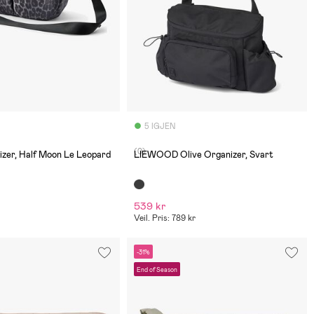
5 IGJEN
(0)
izer, Half Moon Le Leopard
LIEWOOD Olive Organizer, Svart
539 kr
Veil. Pris: 789 kr
-31%
End of Season