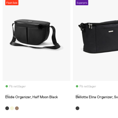
Flash Sale
Superpris
På nettlager
På nettlager
(0)
(3)
Elodie Organizer, Half Moon Black
Bellotte Elina Organizer, S