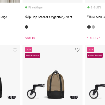
På nettlager
2 IGJEN
(54)
(0)
Beige
Skip Hop Stroller Organizer, Svart
Thule Aion O
349 kr
1 799 kr
-30%
-30%
End of Season
End of Season