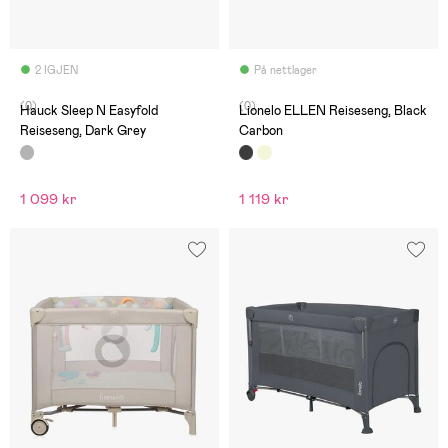
2 IGJEN
På nettlager
(0)
(0)
Hauck Sleep N Easyfold
Lionelo ELLEN Reiseseng, Black
Reiseseng, Dark Grey
Carbon
1 099 kr
1 119 kr