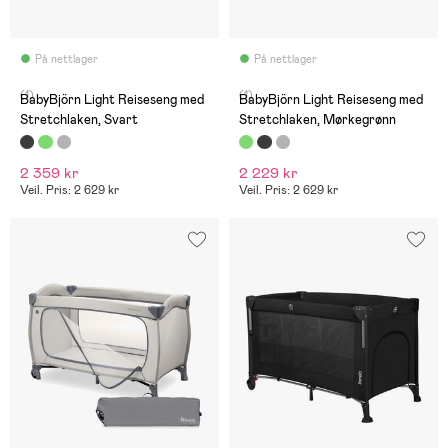
På nettlager
På nettlager
(1)
(1)
BabyBjörn Light Reiseseng med
BabyBjörn Light Reiseseng med
Stretchlaken, Svart
Stretchlaken, Mørkegrønn
2 359 kr
2 229 kr
Veil. Pris: 2 629 kr
Veil. Pris: 2 629 kr