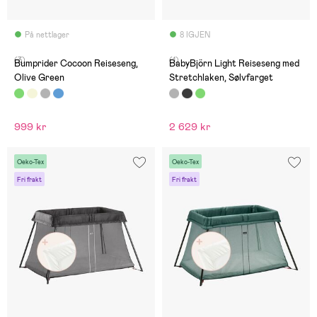
På nettlager
8 IGJEN
(3)
(1)
Bumprider Cocoon Reiseseng,
BabyBjörn Light Reiseseng med
Olive Green
Stretchlaken, Sølvfarget
999 kr
2 629 kr
Oeko-Tex
Oeko-Tex
Fri frakt
Fri frakt