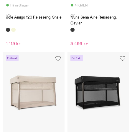
På nettlager
4 IGJEN
(0)
(0)
Joie Amigo 120 Reiseseng, Shale
Nuna Sena Aire Reiseseng,
Caviar
1 119 kr
3 499 kr
Fri frakt
Fri frakt