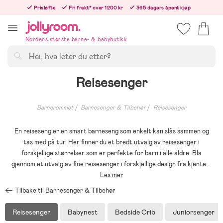
Hoppa
Prisløfte
Fri frakt* over 1200 kr
365 dagers åpent kjøp
till
Bestill i dag, så sender vi rett etter helligedagen
innehållet
Nordens største barne- & babybutikk
Søk
Reisesenger
Barnerommet
Barnesenger & Tilbehør
Reisesenger
En reiseseng er en smart barneseng som enkelt kan slås sammen og
tas med på tur. Her finner du et bredt utvalg av reisesenger i
forskjellige størrelser som er perfekte for barn i alle aldre. Bla
gjennom et utvalg av fine reisesenger i forskjellige design fra kjente
...
Les mer
Tilbake til Barnesenger & Tilbehør
Reisesenger
Babynest
Bedside Crib
Juniorsenger