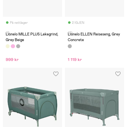
På nettlager
2 IGJEN
(1)
(0)
Lionelo MILLE PLUS Lekegrind,
Lionelo ELLEN Reiseseng, Grey
Grey Beige
Concrete
999 kr
1 119 kr