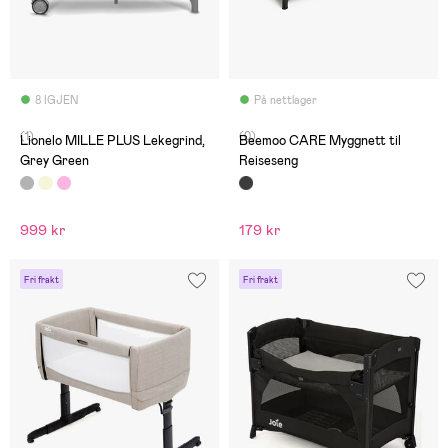
8 IGJEN
På nettlager
(1)
(0)
Lionelo MILLE PLUS Lekegrind,
Beemoo CARE Myggnett til
Grey Green
Reiseseng
999 kr
179 kr
Fri frakt
Fri frakt