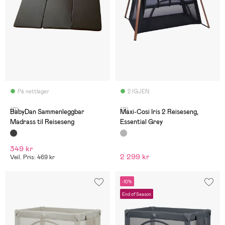
På nettlager
2 IGJEN
(0)
(0)
BabyDan Sammenleggbar
Maxi-Cosi Iris 2 Reiseseng,
Madrass til Reiseseng
Essential Grey
349 kr
2 299 kr
Veil. Pris: 469 kr
-10%
End of Season