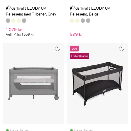
(5)
(5)
Kinderkraft LEODY UP
Kinderkraft LEODY UP
Reiseseng med Tilbehør, Grey
Reiseseng, Beige
1 079 kr
999 kr
Veil. Pris: 1 339 kr
-20%
End of Season
På nettlager
På nettlager