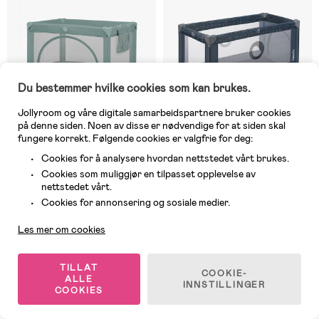
Du bestemmer hvilke cookies som kan brukes.
Jollyroom og våre digitale samarbeidspartnere bruker cookies
på denne siden. Noen av disse er nødvendige for at siden skal
fungere korrekt. Følgende cookies er valgfrie for deg:
Cookies for å analysere hvordan nettstedet vårt brukes.
Cookies som muliggjør en tilpasset opplevelse av
7 IGJEN
8 IGJEN
nettstedet vårt.
Kundeservice
(0)
(0)
Cookies for annonsering og sosiale medier.
Lionelo LAURA Reiseseng,
Lionelo STEFI Reiseseng, Blue
Green Sage
Grey
Les mer om cookies
999 kr
779 kr
TILLAT
COOKIE-
ALLE
INNSTILLINGER
COOKIES