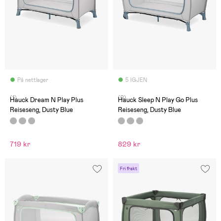
På nettlager
5 IGJEN
(1)
(0)
Hauck Dream N Play Plus
Hauck Sleep N Play Go Plus
Reiseseng, Dusty Blue
Reiseseng, Dusty Blue
719 kr
829 kr
Fri frakt