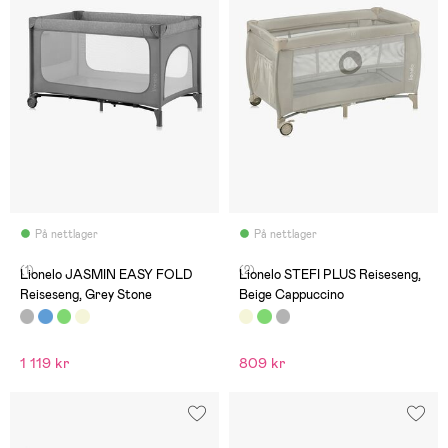
På nettlager
På nettlager
(1)
(2)
Lionelo JASMIN EASY FOLD
Lionelo STEFI PLUS Reiseseng,
Reiseseng, Grey Stone
Beige Cappuccino
1 119 kr
809 kr