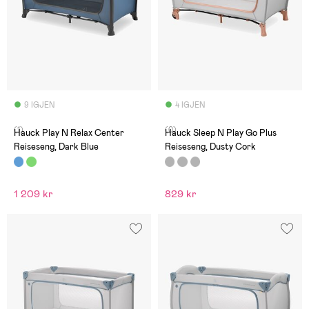
9 IGJEN
4 IGJEN
(1)
(0)
Hauck Play N Relax Center
Hauck Sleep N Play Go Plus
Reiseseng, Dark Blue
Reiseseng, Dusty Cork
1 209 kr
829 kr