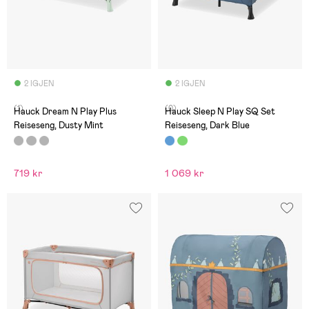
2 IGJEN
2 IGJEN
(1)
(0)
Hauck Dream N Play Plus
Hauck Sleep N Play SQ Set
Reiseseng, Dusty Mint
Reiseseng, Dark Blue
719 kr
1 069 kr