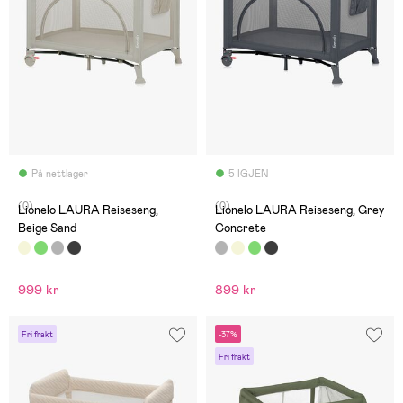
På nettlager
5 IGJEN
(0)
(0)
Lionelo LAURA Reiseseng,
Lionelo LAURA Reiseseng, Grey
Beige Sand
Concrete
999 kr
899 kr
Fri frakt
-37%
Fri frakt