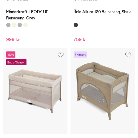
(5)
(0)
Kinderkraft LEODY UP
Joie Allura 120 Reiseseng, Shale
Reiseseng, Grey
999 kr
759 kr
-20%
Fri frakt
End of Season