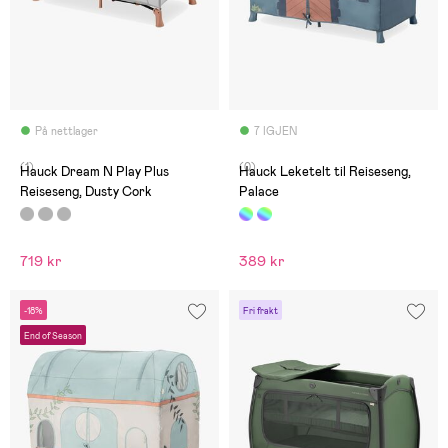
På nettlager
7 IGJEN
(1)
(0)
Hauck Dream N Play Plus
Hauck Leketelt til Reiseseng,
Reiseseng, Dusty Cork
Palace
719 kr
389 kr
-18%
Fri frakt
End of Season