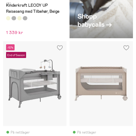
(5)
Kinderkraft LEODY UP
Reiseseng med Tilbehør, Beige
1 339 kr
-10%
End of Season
På nettlager
På nettlager