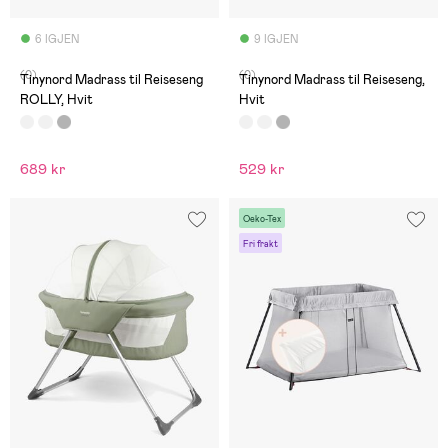
6 IGJEN
9 IGJEN
(0)
(0)
Tinynord Madrass til Reiseseng
Tinynord Madrass til Reiseseng,
ROLLY, Hvit
Hvit
689 kr
529 kr
Oeko-Tex
Fri frakt