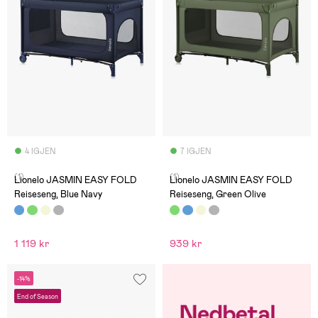
4 IGJEN
7 IGJEN
(1)
(1)
Lionelo JASMIN EASY FOLD
Lionelo JASMIN EASY FOLD
Reiseseng, Blue Navy
Reiseseng, Green Olive
1 119 kr
939 kr
-14%
End of Season