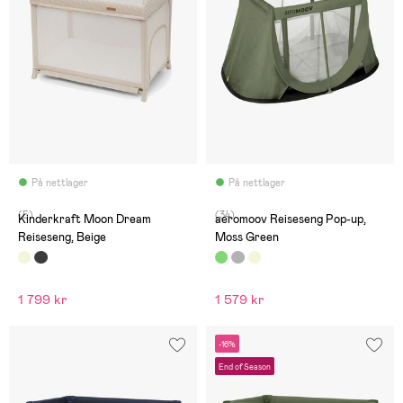
På nettlager
På nettlager
(5)
(34)
Kinderkraft Moon Dream
aeromoov Reiseseng Pop-up,
Reiseseng, Beige
Moss Green
1 799 kr
1 579 kr
-16%
End of Season