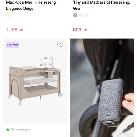
(0)
(0)
Maxi-Cosi Merlin Reiseseng,
Tinynord Madrass til Reiseseng,
Elegance Beige
Grå
1 499 kr
529 kr
Fri frakt
På nettlager