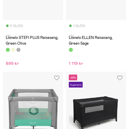
5 IGJEN
1 IGJEN
(2)
(0)
Lionelo STEFI PLUS Reiseseng,
Lionelo ELLEN Reiseseng,
Green Olive
Green Sage
899 kr
1 119 kr
-28%
Superpris