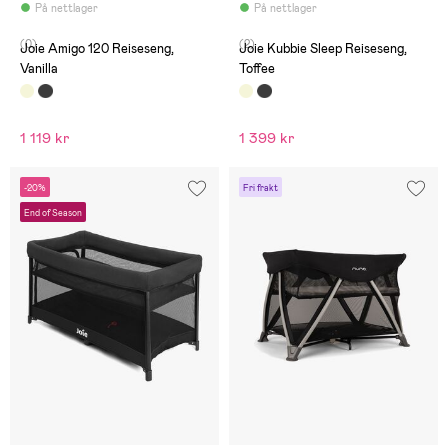
På nettlager
På nettlager
(0)
(2)
Joie Amigo 120 Reiseseng,
Joie Kubbie Sleep Reiseseng,
Vanilla
Toffee
1 119 kr
1 399 kr
-20%
Fri frakt
End of Season