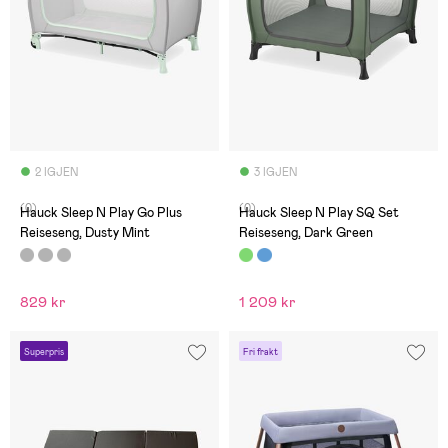
2 IGJEN
3 IGJEN
(0)
(0)
Hauck Sleep N Play Go Plus
Hauck Sleep N Play SQ Set
Reiseseng, Dusty Mint
Reiseseng, Dark Green
829 kr
1 209 kr
Superpris
Fri frakt