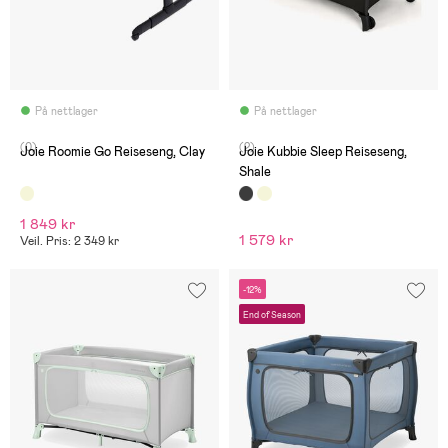
På nettlager
På nettlager
(0)
(2)
Joie Roomie Go Reiseseng, Clay
Joie Kubbie Sleep Reiseseng,
Shale
1 849 kr
1 579 kr
Veil. Pris: 2 349 kr
-12%
End of Season