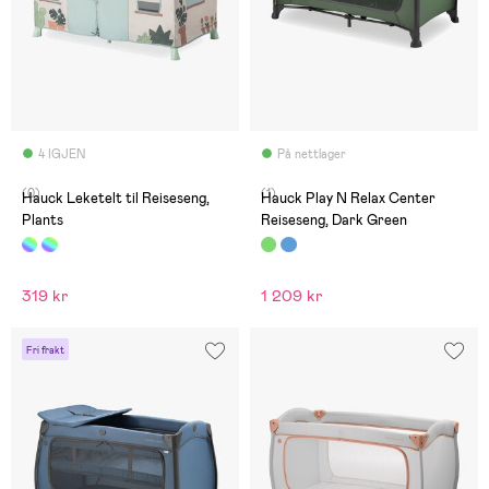
4 IGJEN
På nettlager
(0)
(1)
Hauck Leketelt til Reiseseng,
Hauck Play N Relax Center
Plants
Reiseseng, Dark Green
319 kr
1 209 kr
Fri frakt