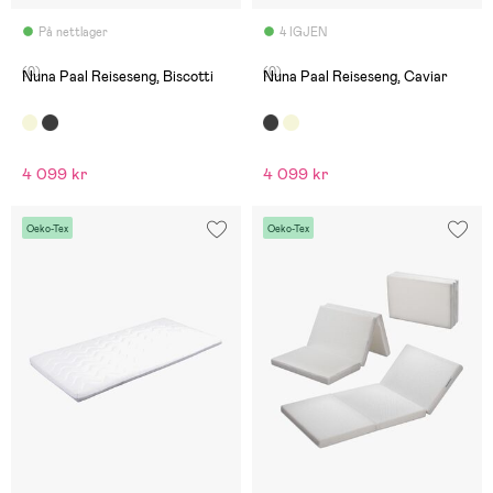
På nettlager
4 IGJEN
(0)
(0)
Nuna Paal Reiseseng, Biscotti
Nuna Paal Reiseseng, Caviar
4 099 kr
4 099 kr
Oeko-Tex
Oeko-Tex