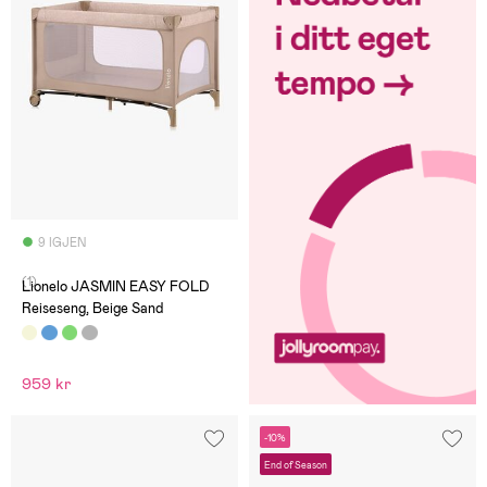
9 IGJEN
(1)
Lionelo JASMIN EASY FOLD
Reiseseng, Beige Sand
959 kr
-10%
End of Season