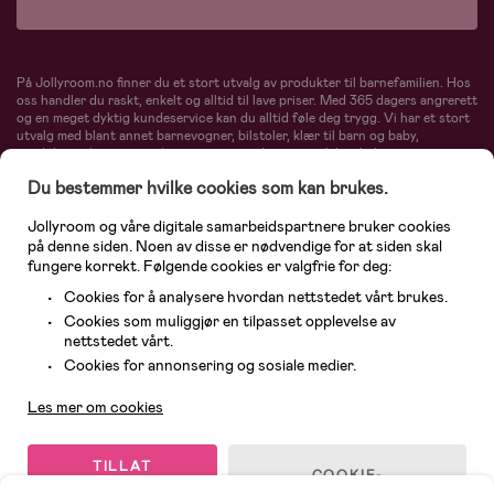
På Jollyroom.no finner du et stort utvalg av produkter til barnefamilien. Hos
oss handler du raskt, enkelt og alltid til lave priser. Med 365 dagers angrerett
og en meget dyktig kundeservice kan du alltid føle deg trygg. Vi har et stort
utvalg med blant annet barnevogner, bilstoler, klær til barn og baby,
produkter til mor, mengder av inspirerende interiør, leker, babyustyr og mye
mye mer. Vi tilbyr produkter fra velkjente merker som blant annet Britax,
Du bestemmer hvilke cookies som kan brukes.
Maxi-Cosi, Baby Jogger, BabyBjörn, Didriksons, KidKraft, Ergobaby, Philips
Avent, Neonate, Cybex, LEGO og mange flere. Velkommen inn til nordens
største nettbutikk for barn og baby!
Jollyroom og våre digitale samarbeidspartnere bruker cookies
på denne siden. Noen av disse er nødvendige for at siden skal
fungere korrekt. Følgende cookies er valgfrie for deg:
Cookies for å analysere hvordan nettstedet vårt brukes.
Cookies som muliggjør en tilpasset opplevelse av
nettstedet vårt.
Kundeservice
Cookies for annonsering og sosiale medier.
Les mer om cookies
© 2026 Jollyroom AS. Alle rettigheter reservert.
TILLAT
COOKIE-
ALLE
INNSTILLINGER