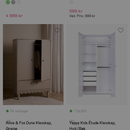
599 kr
4 999 kr
Veil. Pris: 999 kr
På nettlager
7 IGJEN
(0)
(0)
Alice & Fox Dune Klesskap,
Yappy Kids Étude Klesskap,
Greige
Hvit/Bøk