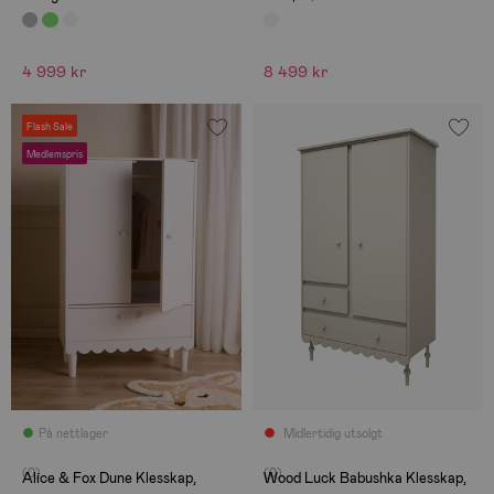
4 999 kr
8 499 kr
Flash Sale
Medlemspris
På nettlager
Midlertidig utsolgt
(0)
(0)
Alice & Fox Dune Klesskap,
Wood Luck Babushka Klesskap,