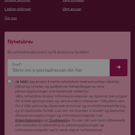
Ledige stillinger
Vårt ansvar
Om oss
Nyhetsbrev
Bli nyhetsbrevabonnent og få eksklusive fordeler!
Email*
Ja takk!
Jeg ønsker å motta nyhetsbrev med personlige rabatter,
tilbud og nyheter, og godkjenner behandlingen av mine
personopplysninger som beskrevet nedenfor.
Våre nyhetsbrev bruker informasjonskapsler og lignende teknologier
for å måle åpningsraten og våre kunders interesser i tilbudene våre,
for å tilby personlig tilpassede annonser og innholdsmarkedsføring,
og til statistiske formål. Les mer om hvordan vi bruker og beskytter
dine personopplysninger og informasjonskapsler i vår
Integritetspolicy
og
Cookiepolicy
. Du kan når som helst tilbakekalle
ditt samtykke til behandling av personopplysninger og
informasjonskapsler ved å melde deg av nyhetsbrevet.