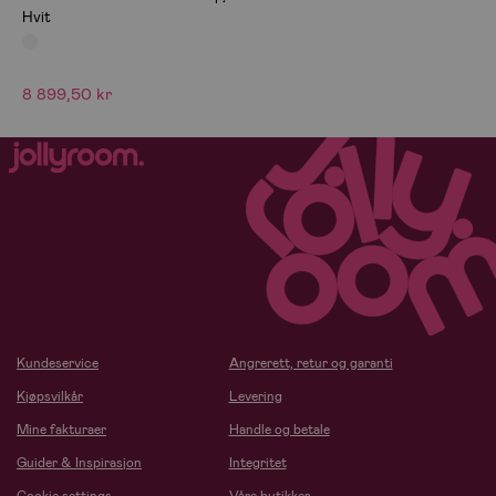
Hvit
8 899,50 kr
Kundeservice
Angrerett, retur og garanti
Kjøpsvilkår
Levering
Mine fakturaer
Handle og betale
Guider & Inspirasjon
Integritet
Cookie settings
Våre butikker