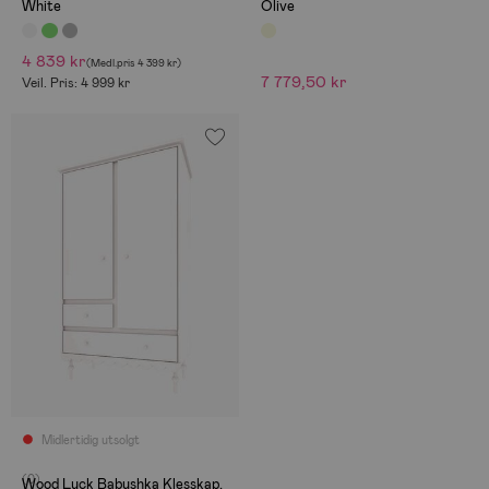
White
Olive
4 839 kr
(
Medl.pris
4 399 kr
)
7 779,50 kr
Veil. Pris: 4 999 kr
Midlertidig utsolgt
(0)
Wood Luck Babushka Klesskap,