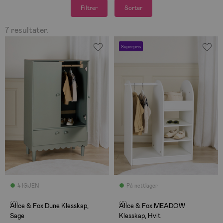
Filtrer
Sorter
7 resultater.
Superpris
4 IGJEN
På nettlager
(0)
(5)
Alice & Fox Dune Klesskap,
Alice & Fox MEADOW
Sage
Klesskap, Hvit