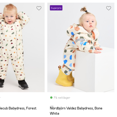
Superpris
r
På nettlager
(3)
lecub Babydress, Forest
Nordbjörn Valdez Babydress, Bone
White