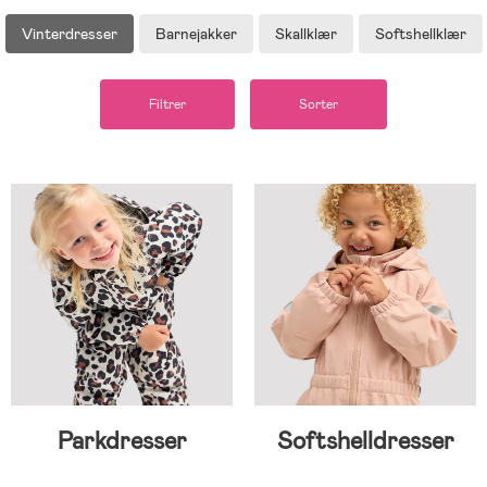
Vinterdresser
Barnejakker
Skallklær
Softshellklær
Filtrer
Sorter
Parkdresser
Softshelldresser