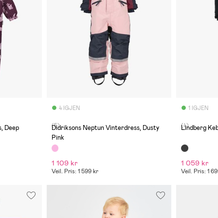
4 IGJEN
1 IGJEN
(5)
(4)
s, Deep
Didriksons Neptun Vinterdress, Dusty
Lindberg Keb
Pink
1 109 kr
1 059 kr
Veil. Pris: 1 599 kr
Veil. Pris: 1 6