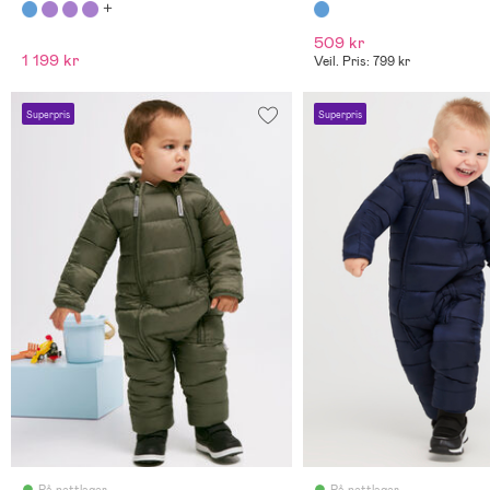
509 kr
1 199 kr
Veil. Pris: 799 kr
Superpris
Superpris
På nettlager
På nettlager