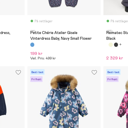
På nettlager
På nettlage
(11)
(27)
dress,
Petite Chérie Atelier Gisele
Reimatec Sta
Vinterdress Baby, Navy Small Flower
Black
199 kr
2 329 kr
Veil. Pris: 499 kr
Best i test
Best i test
Fri frakt
Fri frakt