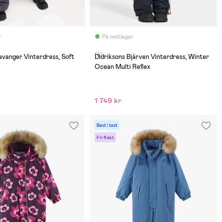
r
På nettlager
(4)
vanger Vinterdress, Soft
Didriksons Bjärven Vinterdress, Winter
Ocean Multi Reflex
1 749 kr
Best i test
Fri frakt