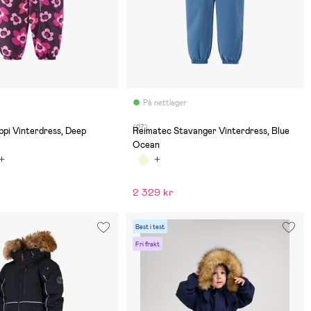
På nettlager
(27)
pi Vinterdress, Deep
Reimatec Stavanger Vinterdress, Blue
Ocean
2 329 kr
Best i test
Fri frakt