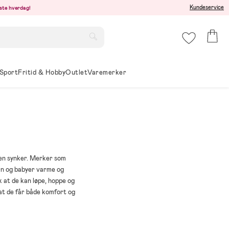
Kundeservice
este hverdag!
Sport
Fritid & Hobby
Outlet
Varemerker
ren synker. Merker som
rn og babyer varme og
k at de kan løpe, hoppe og
 at de får både komfort og