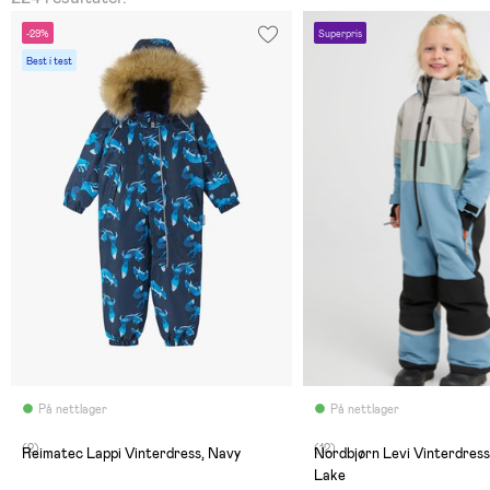
-29%
Superpris
Best i test
På nettlager
På nettlager
(2)
(12)
Reimatec Lappi Vinterdress, Navy
Nordbjørn Levi Vinterdress
Lake