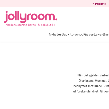
Hoppa
Prisløfte
till
innehållet
Nordens største barne- & babybutikk
Nyheter
Back to school
Gaver
Leker
Bar
Når det gjelder vinte
Didriksons, Hummel, 
beskyttet mot kulde. Vint
utforske uhindret. Gi bar