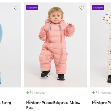
Superpris
Superpris
På nettlager
På nettlage
(22)
(22)
, Spring
Nordbjørn Pilecub Babydress, Mellow
Nordbjørn Pi
Rose