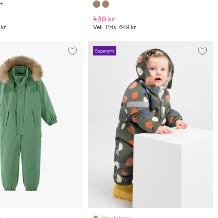
439 kr
 kr
Veil. Pris: 649 kr
Superpris
r
På nettlager