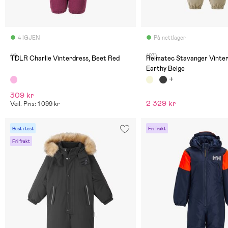
4 IGJEN
På nettlager
(1)
(27)
TDLR Charlie Vinterdress, Beet Red
Reimatec Stavanger Vinter
Earthy Beige
309 kr
2 329 kr
Veil. Pris: 1 099 kr
Best i test
Fri frakt
Fri frakt