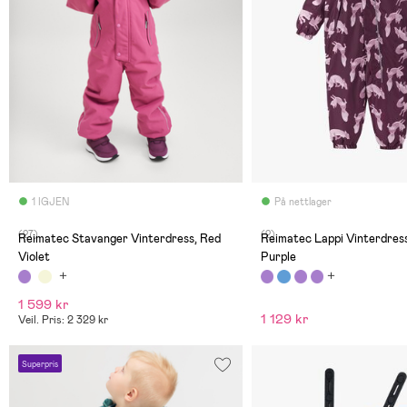
1 IGJEN
På nettlager
(27)
(2)
Reimatec Stavanger Vinterdress, Red
Reimatec Lappi Vinterdres
Violet
Purple
1 599 kr
1 129 kr
Veil. Pris: 2 329 kr
Superpris