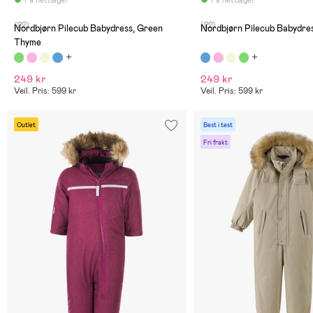
(22)
(22)
Nordbjørn Pilecub Babydress, Green
Nordbjørn Pilecub Babydre
Thyme
249 kr
249 kr
Veil. Pris: 599 kr
Veil. Pris: 599 kr
Outlet
Best i test
Fri frakt