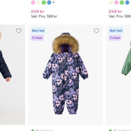
249 kr
249 kr
Veil. Pris: 599 kr
Veil. Pris: 599
Best i test
Best i test
Fri frakt
Fri frakt
På nettlager
På nettlage