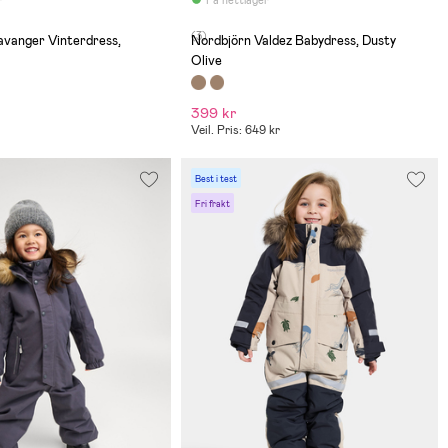
(3)
avanger Vinterdress,
Nordbjörn Valdez Babydress, Dusty
Olive
399 kr
Veil. Pris: 649 kr
Best i test
Fri frakt