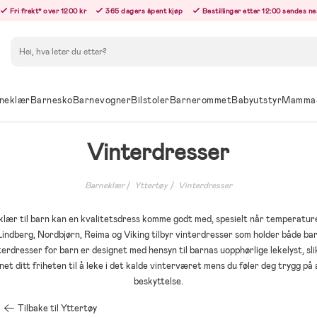
Fri frakt* over 1200 kr
365 dagers åpent kjøp
Bestillinger etter 12:00 sendes n
Søk
neklær
Barnesko
Barnevogner
Bilstoler
Barnerommet
Babyutstyr
Mamma
Vinterdresser
Barneklær
Yttertøy
Vinterdresser
rklær til barn kan en kvalitetsdress komme godt med, spesielt når temperatu
Lindberg, Nordbjørn, Reima og Viking tilbyr vinterdresser som holder både ba
erdresser for barn er designet med hensyn til barnas uopphørlige lekelyst, sli
net ditt friheten til å leke i det kalde vinterværet mens du føler deg trygg på
beskyttelse.
Tilbake til Yttertøy