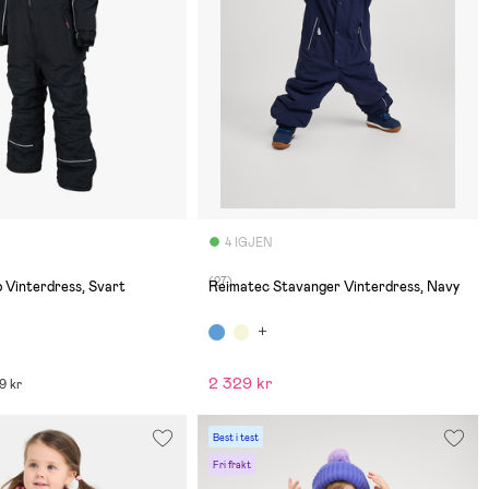
4 IGJEN
(27)
 Vinterdress, Svart
Reimatec Stavanger Vinterdress, Navy
2 329 kr
99 kr
Best i test
Fri frakt