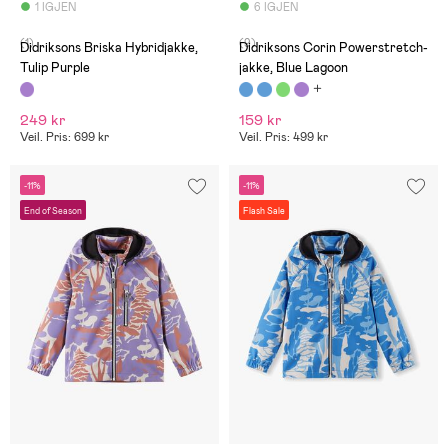
1 IGJEN
6 IGJEN
(1)
(9)
Didriksons Briska Hybridjakke,
Didriksons Corin Powerstretch-
Tulip Purple
jakke, Blue Lagoon
249 kr
159 kr
Veil. Pris: 699 kr
Veil. Pris: 499 kr
-11%
-11%
End of Season
Flash Sale