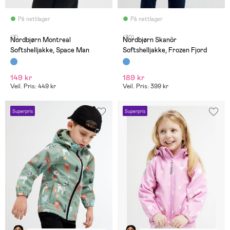
På nettlager
På nettlager
(3)
(30)
Nordbjørn Montreal
Nordbjørn Skanör
Softshelljakke, Space Man
Softshelljakke, Frozen Fjord
149 kr
189 kr
Veil. Pris: 449 kr
Veil. Pris: 399 kr
Superpris
Superpris