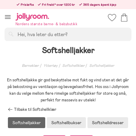
Hoppa
Prisløfte
Fri frakt* over 1200 kr
365 dagers åpent kjøp
till
Bestill i dag, så sender vi rett etter helligedagen
innehållet
Nordens største barne- & babybutikk
Søk
Softshelljakker
Barneklær
Yttertøy
Softshellklær
Softshelljakker
En softshelljakke gir god beskyttelse mot fukt og vind uten at det går
på bekostning av ventilasjon og bevegelsesfrihet. Hos oss i Jollyroom
kan du velge mellom flere rimelige softshelljakker for store og små,
perfekt for massevis av utelek!
Tilbake til Softshellklær
Softshelljakker
Softshellbukser
Softshelldresser