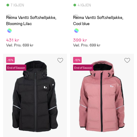
7 IGJEN
4 IGJEN
(0)
(0)
Reima Vantti Softshelljakke,
Reima Vantti Softshelljakke,
Blooming Lilac
Cool blue
431 kr
399 kr
Veil. Pris: 699 kr
Veil. Pris: 699 kr
-10%
-10%
End of Season
End of Season