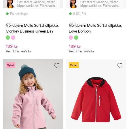
Litt stram i armene, måtte
Litt stram i armene, måtte
klippe strikken. Ellers veldig
klippe strikken. Ellers veldig
fornøgd :)
fornøgd :)
På nettlager
6 IGJEN
(90)
(90)
Nordbjørn Mollö Softshelljakke,
Nordbjørn Mollö Softshelljakke,
Monkey Business Green Bay
Love Bonbon
189 kr
189 kr
Veil. Pris: 449 kr
Veil. Pris: 449 kr
Nyhet
Outlet