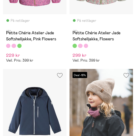
På nettlager
På nettlager
(9)
(9)
Petite Chérie Atelier Jade
Petite Chérie Atelier Jade
Softshelljakke, Pink Flowers
Softshelljakke, Flowers
229 kr
299 kr
Veil. Pris: 399 kr
Veil. Pris: 399 kr
Deal -16%