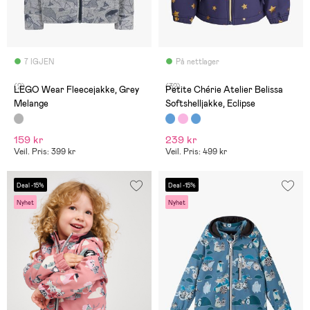
7 IGJEN
På nettlager
(2)
(32)
LEGO Wear Fleecejakke, Grey
Petite Chérie Atelier Belissa
Melange
Softshelljakke, Eclipse
159 kr
239 kr
Veil. Pris: 399 kr
Veil. Pris: 499 kr
Deal -15%
Deal -15%
Nyhet
Nyhet