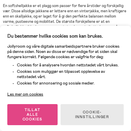
En softshelljakke er et plagg som passer for flere årstider og forskjellig
vær. Disse allsidige jakkene er lettere enn en vinterjakke, men kraftigere
enn en skalljakke, og er laget for å gi den perfekte balansen mellom
varme, pusteevne og mobilitet. De største forskjellene er at en
softshelljakke ikke bare er vannavstøtende og vindtett, den er også
fleksibel og har et innvendig isolerende fôr. En jakke i softshell er det
Du bestemmer hvilke cookies som kan brukes.
perfekte valget for aktive barn som elsker å klatre, hoppe og løpe. Vi i
Jollyroom tilbyr softshelljakker til barn, i forskjellige farger og mønstre
Jollyroom og våre digitale samarbeidspartnere bruker cookies
slik at du kan velge en jakke som er like motstandsdyktig og fleksibel som
på denne siden. Noen av disse er nødvendige for at siden skal
den er stilig.
fungere korrekt. Følgende cookies er valgfrie for deg:
Cookies for å analysere hvordan nettstedet vårt brukes.
Cookies som muliggjør en tilpasset opplevelse av
Hvilket vær passer en softshelljakke?
nettstedet vårt.
Kundeservice
Når det kommer til funksjonelt yttertøy, er en softshelljakke av høy
Cookies for annonsering og sosiale medier.
kvalitet et uslåelig valg. Disse jakkene er designet for å tåle en rekke
værforhold, og er perfekte for familier som liker å være utendørs,
Les mer om cookies
uansett vær. Siden alle softshelljakker har et DWR-belegg som hindrer
vann i å trenge inn i tøyet like lett, kan barnet ditt nyte dagen ute uten å
måtte bekymre seg for plutselige vindkast eller regnbyger som kan
TILLAT
COOKIE-
forstyrre leken. Softshelljakker har også et mykt, isolerende lag som gir
ALLE
INNSTILLINGER
ekstra varme på kjøligere dager. I en softshelljakke finner du den perfekte
COOKIES
følgesvennen for alt fra fotturer i fjellet til tåkete morgenøkter på
lekeplassen.