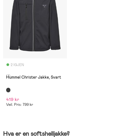
2 IGJEN
(1)
Hummel Christer Jakke, Svart
419 kr
Veil. Pris: 799 kr
Hva er en softshelljakke?