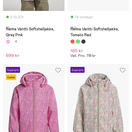
9 IGJEN
På nettlager
(1)
(10)
Reima Vantti Softshelljakke,
Reima Vantti Softshelljakke,
Grey Pink
Tomato Red
185 kr
699 kr
Veil. Pris: 719 kr
Superpris
Superpris
Outlet