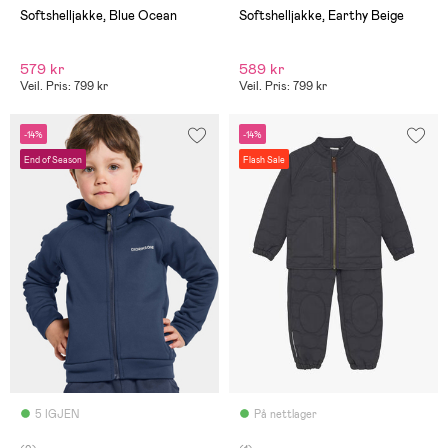
Softshelljakke, Blue Ocean
Softshelljakke, Earthy Beige
579 kr
589 kr
Veil. Pris: 799 kr
Veil. Pris: 799 kr
-14%
-14%
End of Season
Flash Sale
5 IGJEN
På nettlager