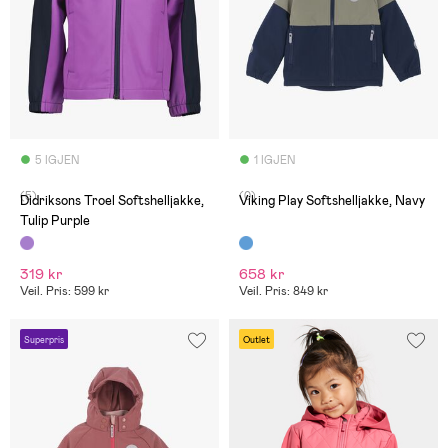
5 IGJEN
1 IGJEN
(5)
(0)
Didriksons Troel Softshelljakke,
Viking Play Softshelljakke, Navy
Tulip Purple
319 kr
658 kr
Veil. Pris: 599 kr
Veil. Pris: 849 kr
Superpris
Outlet