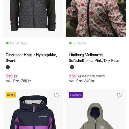
På nettlager
3 IGJEN
(1)
(24)
Didriksons Kapris Hybridjakke,
Lindberg Melbourne
Svart
Softshelljakke, Pink/Dry Rose
319 kr
559 kr
(
Uten deal
659 kr
)
Veil. Pris: 769 kr
Veil. Pris: 849 kr
Outlet
Superpris