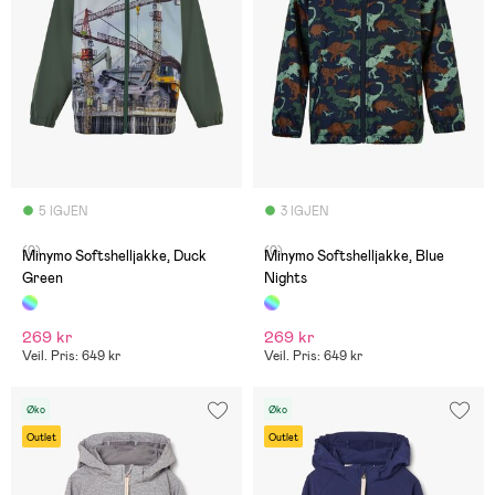
5 IGJEN
3 IGJEN
(0)
(0)
Minymo Softshelljakke, Duck
Minymo Softshelljakke, Blue
Green
Nights
269 kr
269 kr
Veil. Pris: 649 kr
Veil. Pris: 649 kr
Øko
Øko
Outlet
Outlet