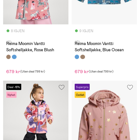
8 IGJEN
9 IGJEN
(0)
(0)
Reima Moomin Vantti
Reima Moomin Vantti
Softshelljakke, Rose Blush
Softshelljakke, Blue Ocean
679 kr
679 kr
(
Uten deal
799 kr
)
(
Uten deal
799 kr
)
Deal -16%
Superpris
Nyhet
Outlet