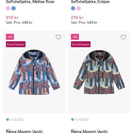
Softshelljakke, Mellow Rose
Softshelljakke, Eclipse
219 kr
219 kr
Veil. Pris: 499 kr
Veil. Pris: 499 kr
-19%
-18%
End of Season
End of Season
4 IGJEN
5 IGJEN
(0)
(0)
Reima Moomin Vantti
Reima Moomin Vantti