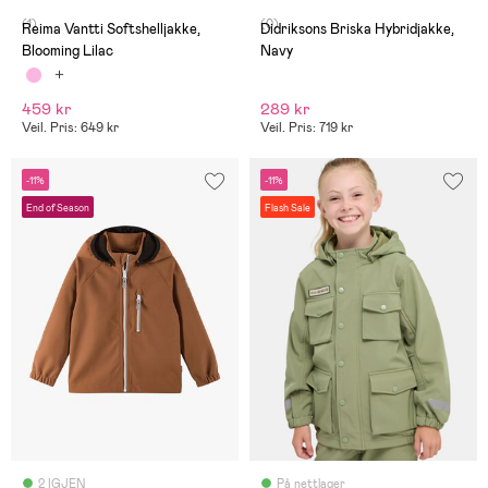
(1)
(0)
Reima Vantti Softshelljakke,
Didriksons Briska Hybridjakke,
Blooming Lilac
Navy
459 kr
289 kr
Veil. Pris: 649 kr
Veil. Pris: 719 kr
-11%
-11%
End of Season
Flash Sale
2 IGJEN
På nettlager