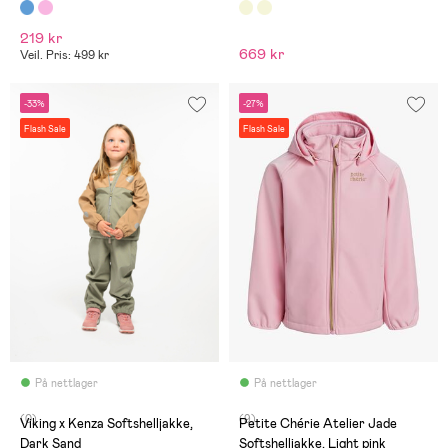
219 kr
669 kr
Veil. Pris: 499 kr
-33%
-27%
Flash Sale
Flash Sale
På nettlager
På nettlager
(0)
(9)
Viking x Kenza Softshelljakke,
Petite Chérie Atelier Jade
Dark Sand
Softshelljakke, Light pink