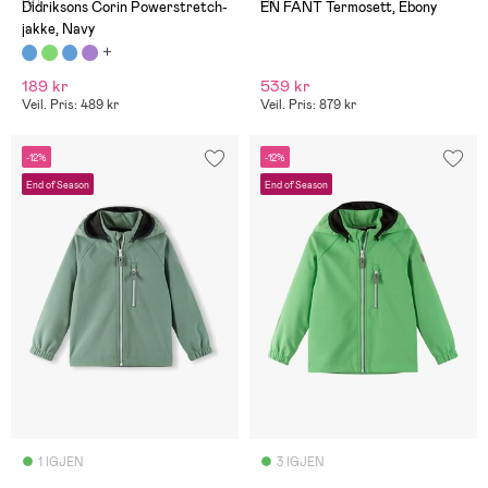
(9)
(1)
Didriksons Corin Powerstretch-
EN FANT Termosett, Ebony
jakke, Navy
189 kr
539 kr
Veil. Pris: 489 kr
Veil. Pris: 879 kr
-12%
-12%
End of Season
End of Season
1 IGJEN
3 IGJEN