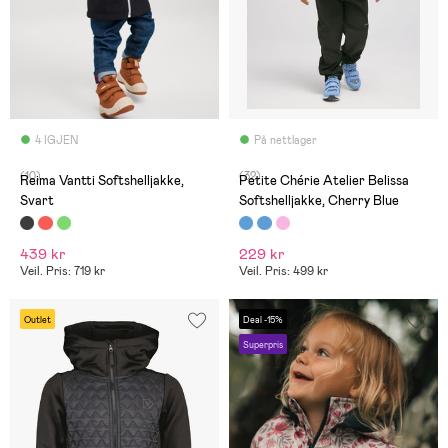
4 IGJEN
På nettlager
(10)
(32)
Reima Vantti Softshelljakke,
Petite Chérie Atelier Belissa
Svart
Softshelljakke, Cherry Blue
439 kr
229 kr
Veil. Pris: 719 kr
Veil. Pris: 499 kr
Outlet
Deal -15%
Superpris