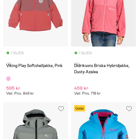
1 IGJEN
1 IGJEN
(0)
(0)
Viking Play Softshelljakke, Pink
Didriksons Briska Hybridjakke,
Dusty Azalea
595 kr
459 kr
Veil. Pris: 849 kr
Veil. Pris: 719 kr
Outlet