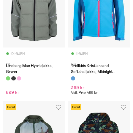
10 IGJEN
1 IGJEN
(1)
(0)
Lindberg Mac Hybridjakke,
Trollkids Kristiansand
Grønn
Softshelljakke, Midnight
Blue/Cerulean
369 kr
899 kr
Veil. Pris: 499 kr
Outlet
Outlet