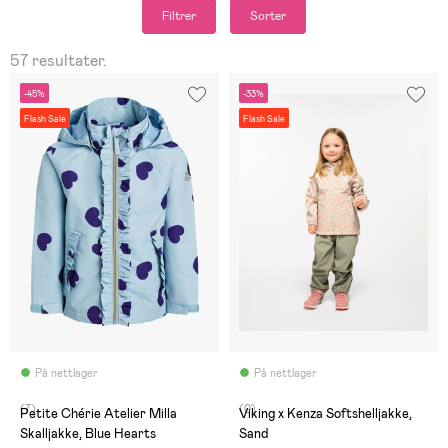
Filtrer
Sorter
57 resultater.
-45%
-33%
Flash Sale
Flash Sale
På nettlager
På nettlager
(7)
(0)
Petite Chérie Atelier Milla
Viking x Kenza Softshelljakke,
Skalljakke, Blue Hearts
Sand