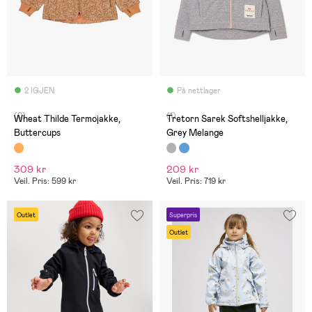
2 IGJEN
På nettlager
(0)
(1)
Wheat Thilde Termojakke,
Tretorn Sarek Softshelljakke,
Buttercups
Grey Melange
309 kr
209 kr
Veil. Pris: 599 kr
Veil. Pris: 719 kr
Outlet
Superpris
Outlet