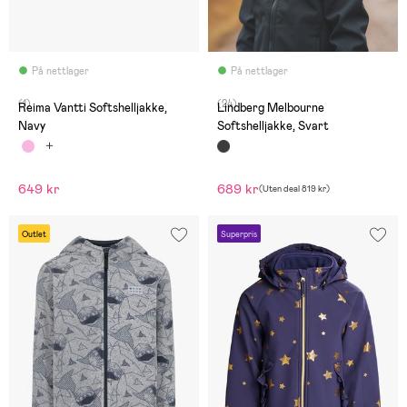
På nettlager
På nettlager
(1)
(24)
Reima Vantti Softshelljakke,
Lindberg Melbourne
Navy
Softshelljakke, Svart
649 kr
689 kr
(
Uten deal
819 kr
)
Outlet
Superpris