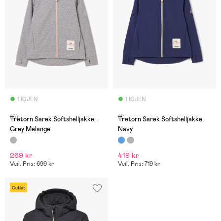
1 IGJEN
1 IGJEN
(0)
(1)
Tretorn Sarek Softshelljakke,
Tretorn Sarek Softshelljakke,
Grey Melange
Navy
269 kr
419 kr
Veil. Pris: 699 kr
Veil. Pris: 719 kr
Outlet