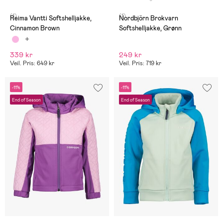
(1)
(1)
Reima Vantti Softshelljakke,
Nordbjörn Brokvarn
Cinnamon Brown
Softshelljakke, Grønn
339 kr
249 kr
Veil. Pris: 649 kr
Veil. Pris: 719 kr
-11%
-11%
End of Season
End of Season