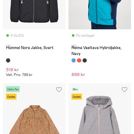
9 IGJEN
På nettlager
(0)
(0)
Hummel Nora Jakke, Svart
Reima Vaeltava Hybridjakke,
Navy
319 kr
899 kr
Veil. Pris: 799 kr
Oeko-Tex
Øko
Outlet
Outlet