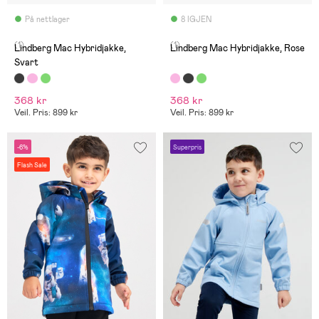
På nettlager
8 IGJEN
(1)
(1)
Lindberg Mac Hybridjakke,
Lindberg Mac Hybridjakke, Rose
Svart
368 kr
368 kr
Veil. Pris: 899 kr
Veil. Pris: 899 kr
-6%
Superpris
Flash Sale