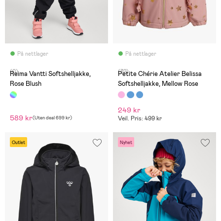
På nettlager
På nettlager
(0)
(32)
Reima Vantti Softshelljakke,
Petite Chérie Atelier Belissa
Rose Blush
Softshelljakke, Mellow Rose
249 kr
589 kr
(
Uten deal
699 kr
)
Veil. Pris: 499 kr
Outlet
Nyhet