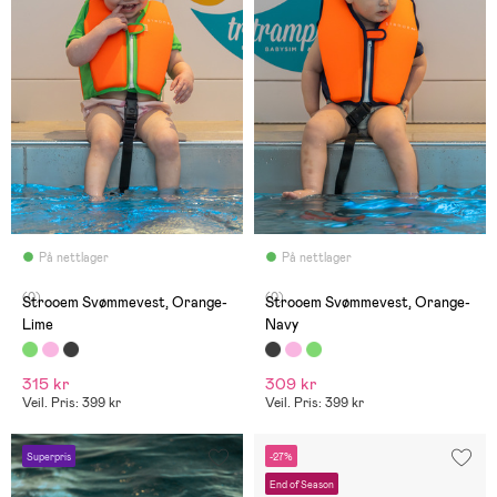
På nettlager
På nettlager
(0)
(0)
Strooem Svømmevest, Orange-
Strooem Svømmevest, Orange-
Lime
Navy
315 kr
309 kr
Veil. Pris: 399 kr
Veil. Pris: 399 kr
Superpris
-27%
End of Season