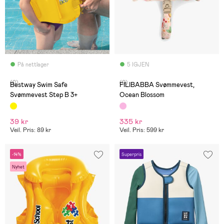
På nettlager
5 IGJEN
(0)
(0)
Bestway Swim Safe
FILIBABBA Svømmevest,
Svømmevest Step B 3+
Ocean Blossom
39 kr
335 kr
Veil. Pris: 89 kr
Veil. Pris: 599 kr
-14%
Superpris
Nyhet