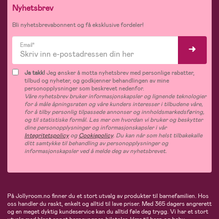
Nyhetsbrev
Bli nyhetsbrevabonnent og få eksklusive fordeler!
Email*
Ja takk!
Jeg ønsker å motta nyhetsbrev med personlige rabatter,
tilbud og nyheter, og godkjenner behandlingen av mine
personopplysninger som beskrevet nedenfor.
Våre nyhetsbrev bruker informasjonskapsler og lignende teknologier
for å måle åpningsraten og våre kunders interesser i tilbudene våre,
for å tilby personlig tilpassede annonser og innholdsmarkedsføring,
og til statistiske formål. Les mer om hvordan vi bruker og beskytter
dine personopplysninger og informasjonskapsler i vår
Integritetspolicy
og
Cookiepolicy
. Du kan når som helst tilbakekalle
ditt samtykke til behandling av personopplysninger og
informasjonskapsler ved å melde deg av nyhetsbrevet.
På Jollyroom.no finner du et stort utvalg av produkter til barnefamilien. Hos
oss handler du raskt, enkelt og alltid til lave priser. Med 365 dagers angrerett
og en meget dyktig kundeservice kan du alltid føle deg trygg. Vi har et stort