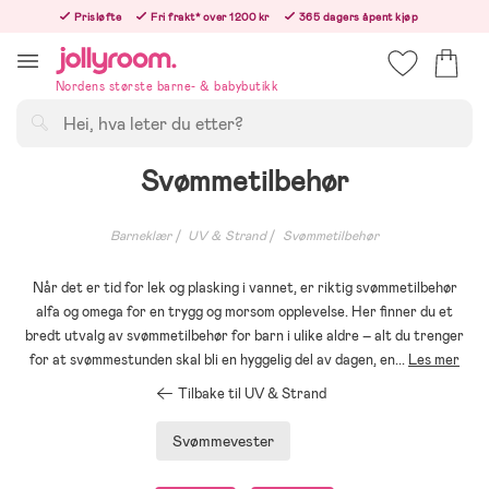
Hoppa
Prisløfte
Fri frakt* over 1200 kr
365 dagers åpent kjøp
till
Bestill nå - vi sender samme hverdag!
innehållet
Nordens største barne- & babybutikk
Søk
Svømmetilbehør
Barneklær
UV & Strand
Svømmetilbehør
Når det er tid for lek og plasking i vannet, er riktig svømmetilbehør
alfa og omega for en trygg og morsom opplevelse. Her finner du et
bredt utvalg av svømmetilbehør for barn i ulike aldre – alt du trenger
for at svømmestunden skal bli en hyggelig del av dagen, en
...
Les mer
Tilbake til UV & Strand
Svømmevester