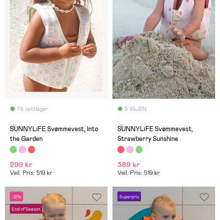
På nettlager
5 IGJEN
(1)
(1)
SUNNYLiFE Svømmevest, Into
SUNNYLiFE Svømmevest,
the Garden
Strawberry Sunshine
299 kr
389 kr
Veil. Pris: 519 kr
Veil. Pris: 519 kr
-12%
Superpris
End of Season