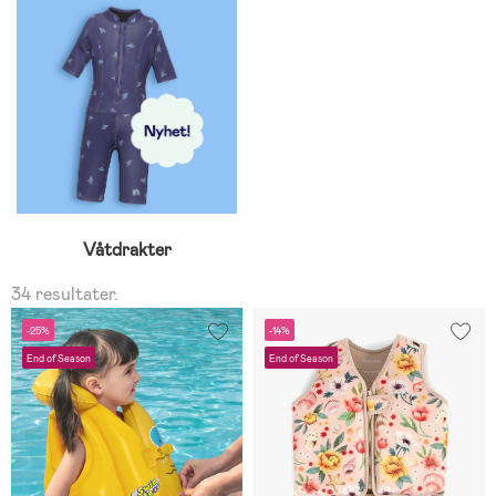
Våtdrakter
34 resultater.
-25%
-14%
End of Season
End of Season