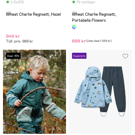
4 IGJEN
På nettlager
(0)
(0)
Wheat Charlie Regnsett, Hazel
Wheat Charlie Regnsett,
Portabella Flowers
949 kr
899 kr
Tidl. pris: 989 kr
(
Uten deal
1 059 kr
)
Deal -15%
Superpris