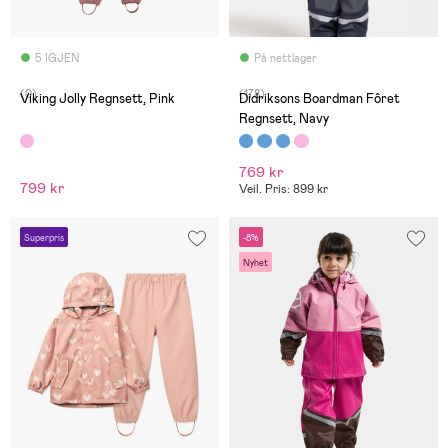
5 IGJEN
På nettlager
(0)
(178)
Viking Jolly Regnsett, Pink
Didriksons Boardman Fôret
Regnsett, Navy
769 kr
799 kr
Veil. Pris: 899 kr
Superpris
-8%
Nyhet