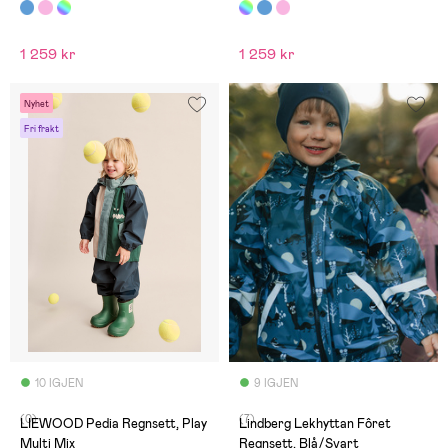
1 259 kr
1 259 kr
Nyhet
Fri frakt
10 IGJEN
9 IGJEN
(0)
(7)
LIEWOOD Pedia Regnsett, Play
Lindberg Lekhyttan Fôret
Multi Mix
Regnsett, Blå/Svart