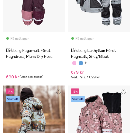
På nettlager
På nettlager
(13)
(7)
Lindberg Fagerhult Fôret
Lindberg Lekhyttan Fôret
Regndress, Plum/Dry Rose
Regnsett, Grey/Black
679 kr
699 kr
(
Uten deal
829 kr
)
Veil. Pris: 1 029 kr
-14%
-16%
Vanntett
Vanntett