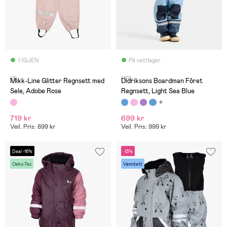
1 IGJEN
På nettlager
(1)
(10)
Mikk-Line Glitter Regnsett med
Didriksons Boardman Fôret
Sele, Adobe Rose
Regnsett, Light Sea Blue
719 kr
699 kr
Veil. Pris: 899 kr
Veil. Pris: 999 kr
Deal -16%
-13%
Oeko-Tex
Vanntett