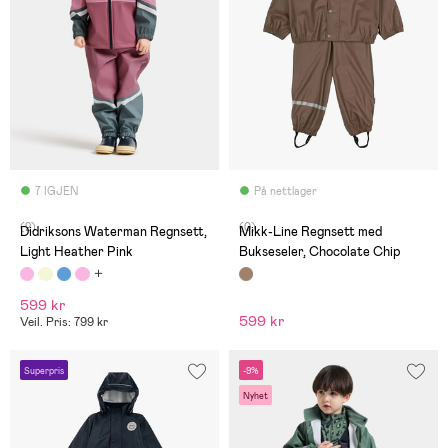
7 IGJEN
På nettlager
(2)
(0)
Didriksons Waterman Regnsett,
Mikk-Line Regnsett med
Light Heather Pink
Bukseseler, Chocolate Chip
599 kr
599 kr
Veil. Pris: 799 kr
Superpris
-9%
Nyhet