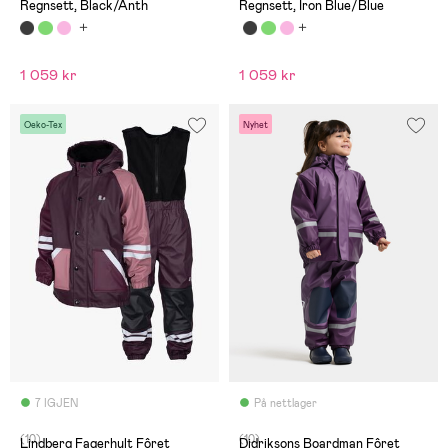
Regnsett, Black/Anth
Regnsett, Iron Blue/Blue
1 059 kr
1 059 kr
Oeko-Tex
Nyhet
7 IGJEN
På nettlager
(10)
(10)
Lindberg Fagerhult Fôret
Didriksons Boardman Fôret