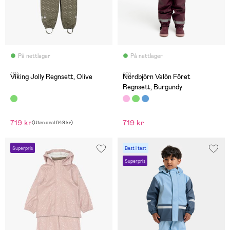
På nettlager
På nettlager
(0)
(0)
Viking Jolly Regnsett, Olive
Nordbjörn Valön Fôret
Regnsett, Burgundy
719 kr
719 kr
(
Uten deal
849 kr
)
Superpris
Best i test
Superpris