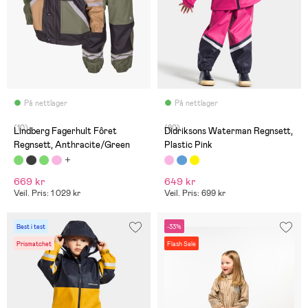
På nettlager
På nettlager
(10)
(80)
Lindberg Fagerhult Fôret
Didriksons Waterman Regnsett,
Regnsett, Anthracite/Green
Plastic Pink
669 kr
649 kr
Veil. Pris: 1 029 kr
Veil. Pris: 699 kr
Best i test
-33%
Prismatchet
Flash Sale