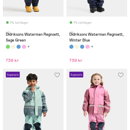
På nettlager
På nettlager
(2)
(2)
Didriksons Waterman Regnsett,
Didriksons Waterman Regnsett,
Sage Green
Winter Blue
739 kr
739 kr
Superpris
Superpris