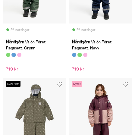
På nettlager
På nettlager
(0)
(0)
Nordbjörn Valön Fôret
Nordbjörn Valön Fôret
Regnsett, Grønn
Regnsett, Navy
719 kr
719 kr
Deal -15%
Nyhet