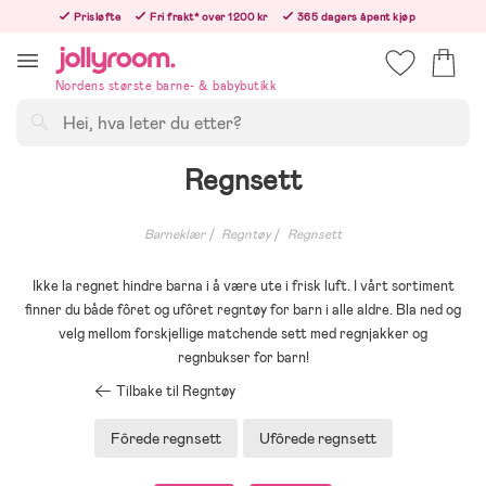
Hoppa
Prisløfte
Fri frakt* over 1200 kr
365 dagers åpent kjøp
till
Bestill nå - vi sender samme hverdag!
innehållet
Nordens største barne- & babybutikk
Søk
Regnsett
Barneklær
Regntøy
Regnsett
Ikke la regnet hindre barna i å være ute i frisk luft. I vårt sortiment
finner du både fôret og ufôret regntøy for barn i alle aldre. Bla ned og
velg mellom forskjellige matchende sett med regnjakker og
regnbukser for barn!
Tilbake til Regntøy
Fôrede regnsett
Ufôrede regnsett