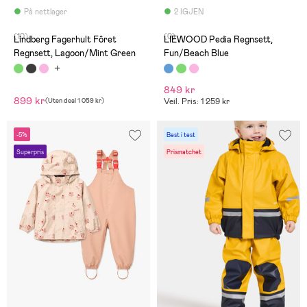
På nettlager
2 IGJEN
(10)
(0)
Lindberg Fagerhult Fôret
LIEWOOD Pedia Regnsett,
Regnsett, Lagoon/Mint Green
Fun/Beach Blue
849 kr
899 kr
(
Uten deal
1 059 kr
)
Veil. Pris: 1 259 kr
-5%
Best i test
Superpris
Prismatchet