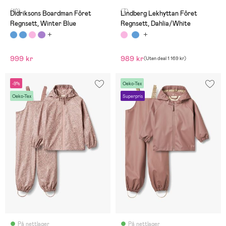
(10)
(7)
Didriksons Boardman Fôret
Lindberg Lekhyttan Fôret
Regnsett, Winter Blue
Regnsett, Dahlia/White
999 kr
989 kr
(
Uten deal
1 169 kr
)
-9%
Oeko-Tex
Oeko-Tex
Superpris
På nettlager
På nettlager