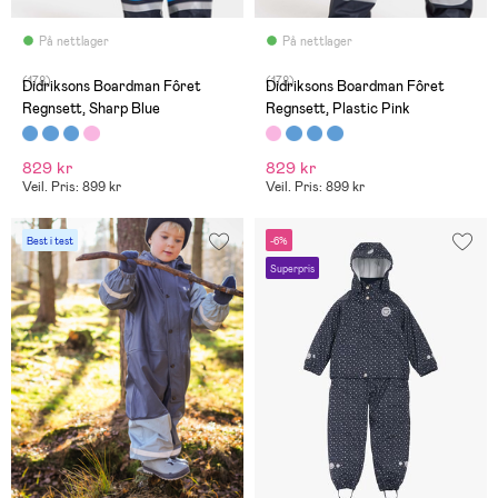
På nettlager
På nettlager
(178)
(178)
Didriksons Boardman Fôret
Didriksons Boardman Fôret
Regnsett, Sharp Blue
Regnsett, Plastic Pink
829 kr
829 kr
Veil. Pris: 899 kr
Veil. Pris: 899 kr
Best i test
-6%
Superpris