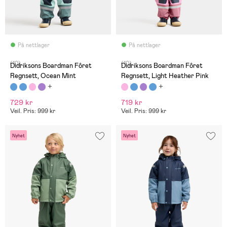
På nettlager
På nettlager
(10)
(10)
Didriksons Boardman Fôret
Didriksons Boardman Fôret
Regnsett, Ocean Mint
Regnsett, Light Heather Pink
729 kr
719 kr
Veil. Pris: 999 kr
Veil. Pris: 999 kr
Nyhet
Nyhet