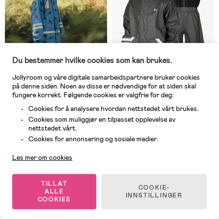
Du bestemmer hvilke cookies som kan brukes.
Jollyroom og våre digitale samarbeidspartnere bruker cookies
på denne siden. Noen av disse er nødvendige for at siden skal
fungere korrekt. Følgende cookies er valgfrie for deg:
Cookies for å analysere hvordan nettstedet vårt brukes.
9 IGJEN
3 IGJEN
Cookies som muliggjør en tilpasset opplevelse av
(5)
(10)
nettstedet vårt.
Lindberg Vattholma Regnsett,
Lindberg Fagerhult Fôret
Kundeservice
Blå/Svart
Regnsett, Anthracite
Cookies for annonsering og sosiale medier.
Les mer om cookies
569 kr
569 kr
Veil. Pris: 959 kr
Veil. Pris: 1 029 kr
TILLAT
COOKIE-
ALLE
INNSTILLINGER
-11%
Best i test
COOKIES
End of Season
Superpris