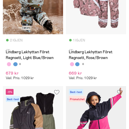
2 IGJEN
1 IGJEN
(7)
(7)
Lindberg Lekhyttan Fôret
Lindberg Lekhyttan Fôret
Regnsett, Light Blue/Brown
Regnsett, Rose/Brown
679 kr
669 kr
Veil. Pris: 1 029 kr
Veil. Pris: 1 029 kr
-13%
Best i test
Best i test
Prismatchet