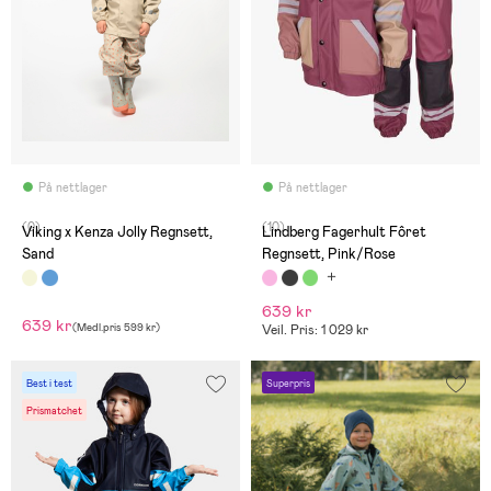
På nettlager
På nettlager
(0)
(10)
Viking x Kenza Jolly Regnsett,
Lindberg Fagerhult Fôret
Sand
Regnsett, Pink/Rose
639 kr
639 kr
(
Medl.pris
599 kr
)
Veil. Pris: 1 029 kr
Best i test
Superpris
Prismatchet