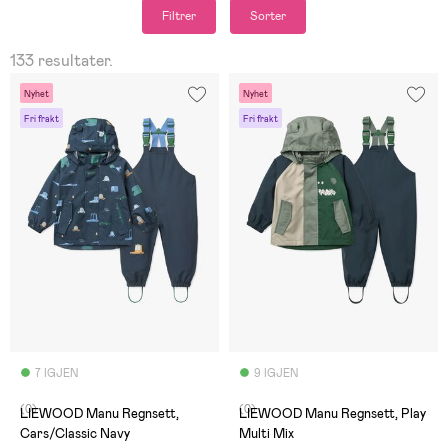
Filtrer
Sorter
133 resultater.
Nyhet
Nyhet
Fri frakt
Fri frakt
7 IGJEN
9 IGJEN
(0)
(0)
LIEWOOD Manu Regnsett,
LIEWOOD Manu Regnsett, Play
Cars/Classic Navy
Multi Mix