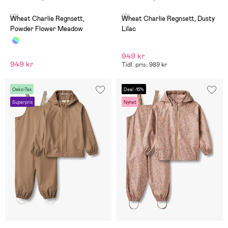
(0)
(0)
Wheat Charlie Regnsett,
Wheat Charlie Regnsett, Dusty
Powder Flower Meadow
Lilac
949 kr
949 kr
Tidl. pris: 989 kr
Oeko-Tex
Deal -15%
Superpris
Nyhet