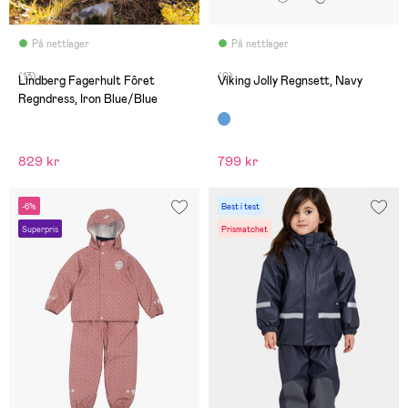
På nettlager
På nettlager
(13)
(0)
Lindberg Fagerhult Fôret
Viking Jolly Regnsett, Navy
Regndress, Iron Blue/Blue
829 kr
799 kr
-6%
Best i test
Superpris
Prismatchet