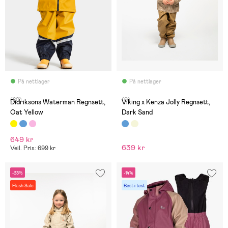
På nettlager
På nettlager
(80)
(0)
Didriksons Waterman Regnsett,
Viking x Kenza Jolly Regnsett,
Oat Yellow
Dark Sand
649 kr
639 kr
Veil. Pris: 699 kr
-33%
-14%
Flash Sale
Best i test