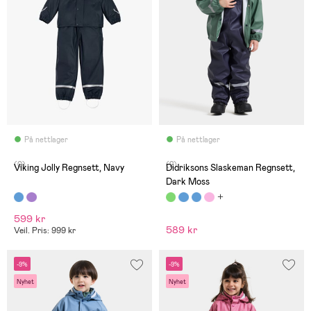
På nettlager
På nettlager
(0)
(2)
Viking Jolly Regnsett, Navy
Didriksons Slaskeman Regnsett,
Dark Moss
599 kr
589 kr
Veil. Pris: 999 kr
-9%
-9%
Nyhet
Nyhet