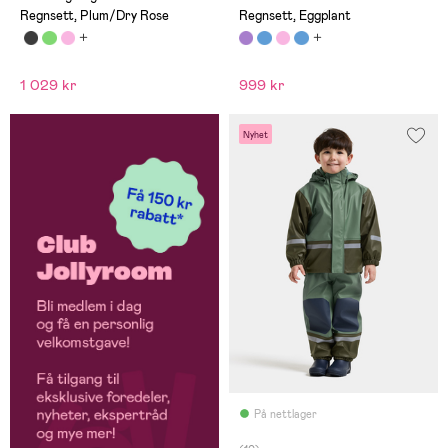
Regnsett, Plum/Dry Rose
Regnsett, Eggplant
1 029 kr
999 kr
Nyhet
På nettlager