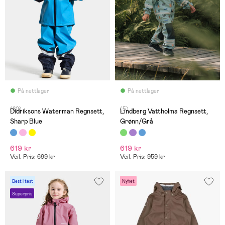
På nettlager
På nettlager
(80)
(5)
Didriksons Waterman Regnsett,
Lindberg Vattholma Regnsett,
Sharp Blue
Grønn/Grå
619 kr
619 kr
Veil. Pris: 699 kr
Veil. Pris: 959 kr
Best i test
Nyhet
Superpris