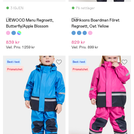
3 IGJEN
På nettlager
(0)
(178)
LIEWOOD Manu Regnsett,
Didriksons Boardman Fôret
Butterfly/Apple Blossom
Regnsett, Oat Yellow
839 kr
829 kr
Veil. Pris: 1 259 kr
Veil. Pris: 899 kr
Best i test
Best i test
Prismatchet
Prismatchet