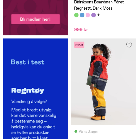
(10)
Didriksons Boardman Fôret
Regnsett, Dark Moss
999 kr
Nyhet
På nettlager