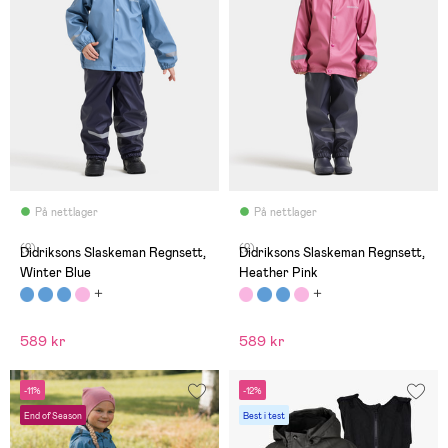
På nettlager
På nettlager
(2)
(2)
Didriksons Slaskeman Regnsett,
Didriksons Slaskeman Regnsett,
Winter Blue
Heather Pink
589 kr
589 kr
-11%
-12%
End of Season
Best i test