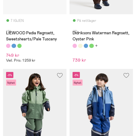
7 IGJEN
På nettlager
(0)
(2)
LIEWOOD Pedia Regnsett,
Didriksons Waterman Regnsett,
Sweetshearts/Pale Tuscany
Oyster Pink
749 kr
739 kr
Veil. Pris: 1 259 kr
-8%
-8%
Nyhet
Nyhet