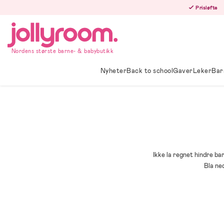
Hoppa
Prisløfte
till
innehållet
Nordens største barne- & babybutikk
Nyheter
Back to school
Gaver
Leker
Bar
Ikke la regnet hindre bar
Bla ne