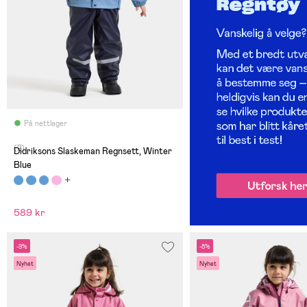
På nettlager
(2)
Didriksons Slaskeman Regnsett, Winter
Blue
589 kr
-9%
-8%
Nyhet
Nyhet