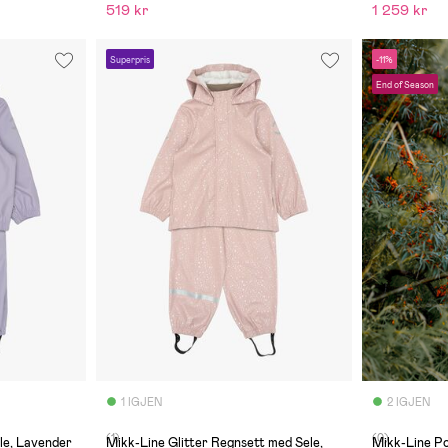
519 kr
1 259 kr
Superpris
-11%
End of Season
1 IGJEN
2 IGJEN
(1)
(0)
le, Lavender
Mikk-Line Glitter Regnsett med Sele,
Mikk-Line Po