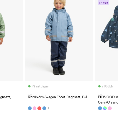
Fri frakt
På nettlager
7 IGJEN
(0)
(0)
gnsett,
Nordbjörn Skagen Fôret Regnsett, Blå
LIEWOOD Ma
Cars/Classi