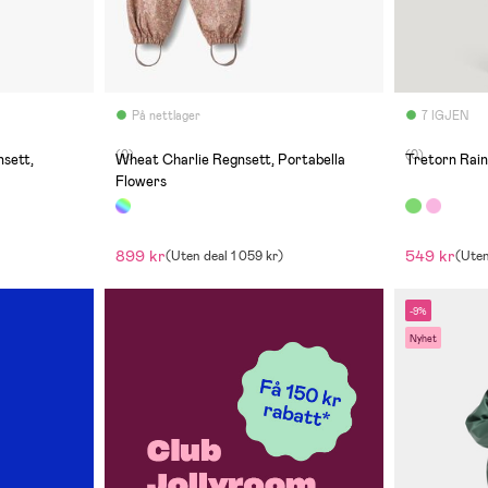
På nettlager
7 IGJEN
(0)
(0)
sett,
Wheat Charlie Regnsett, Portabella
Tretorn Rai
Flowers
899 kr
549 kr
(
Uten deal
1 059 kr
)
(
Uten
-9%
Nyhet