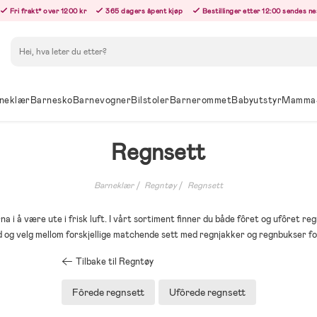
Fri frakt* over 1200 kr
365 dagers åpent kjøp
Bestillinger etter 12:00 sendes n
Søk
neklær
Barnesko
Barnevogner
Bilstoler
Barnerommet
Babyutstyr
Mamma
Regnsett
Barneklær
Regntøy
Regnsett
na i å være ute i frisk luft. I vårt sortiment finner du både fôret og ufôret regn
d og velg mellom forskjellige matchende sett med regnjakker og regnbukser fo
Tilbake til Regntøy
Fôrede regnsett
Ufôrede regnsett