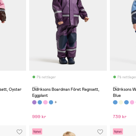
På nettlager
På nettlage
(10)
(2)
ett, Oyster
Didriksons Boardman Fôret Regnsett,
Didriksons 
Eggplant
Blue
999 kr
739 kr
Nyhet
Nyhet