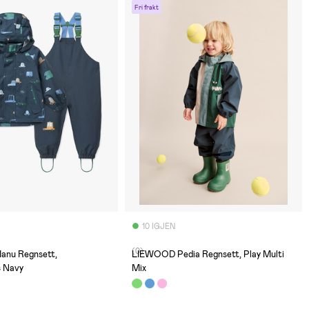
Fri frakt
10 IGJEN
(0)
nu Regnsett,
LIEWOOD Pedia Regnsett, Play Multi
c Navy
Mix