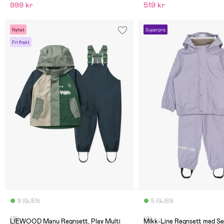
999 kr
519 kr
Nyhet
Superpris
Fri frakt
9 IGJEN
5 IGJEN
(0)
(0)
LIEWOOD Manu Regnsett, Play Multi
Mikk-Line Regnsett med Se