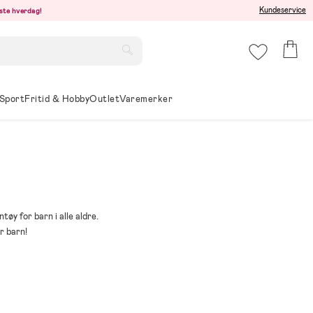
Kundeservice
este hverdag!
Sport
Fritid & Hobby
Outlet
Varemerker
tøy for barn i alle aldre.
r barn!