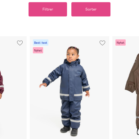
Filtrer
Sorter
Best i test
Nyhet
Nyhet