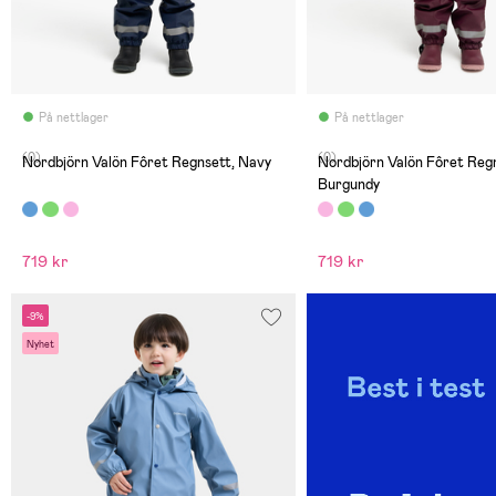
På nettlager
På nettlager
(0)
(0)
Nordbjörn Valön Fôret Regnsett, Navy
Nordbjörn Valön Fôret Regn
Burgundy
719 kr
719 kr
-9%
Nyhet