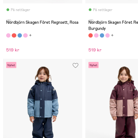
På nettlager
På nettlager
(0)
(0)
Nordbjörn Skagen Fôret Regnsett, Rosa
Nordbjörn Skagen Fôret Re
Burgundy
519 kr
519 kr
Nyhet
Nyhet