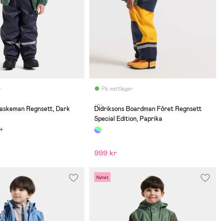
r
På nettlager
(0)
laskeman Regnsett, Dark
Didriksons Boardman Fôret Regnsett
Special Edition, Paprika
999 kr
Nyhet