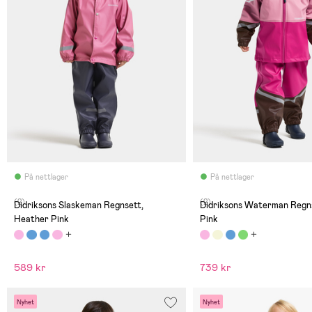
På nettlager
På nettlager
(2)
(2)
Didriksons Slaskeman Regnsett,
Didriksons Waterman Regns
Heather Pink
Pink
589 kr
739 kr
Nyhet
Nyhet