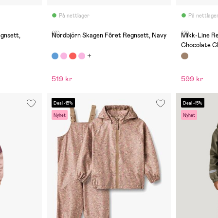
På nettlager
På nettlage
(0)
(0)
gnsett,
Nordbjörn Skagen Fôret Regnsett, Navy
Mikk-Line Re
Chocolate C
519 kr
599 kr
Deal -15%
Deal -15%
Nyhet
Nyhet