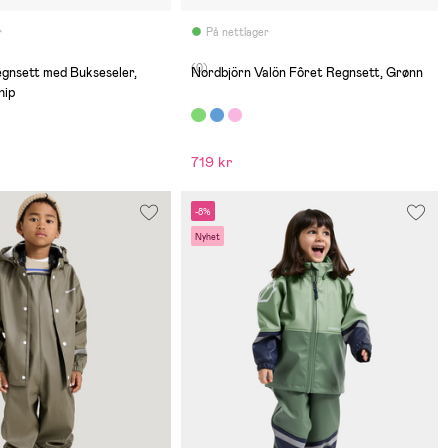
r
På nettlager
(0)
gnsett med Bukseseler,
Nordbjörn Valön Fôret Regnsett, Grønn
hip
719 kr
-8%
Nyhet