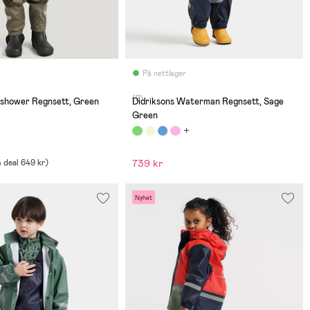
På nettlager
(2)
nshower Regnsett, Green
Didriksons Waterman Regnsett, Sage
Green
739 kr
 deal
649 kr
)
Nyhet