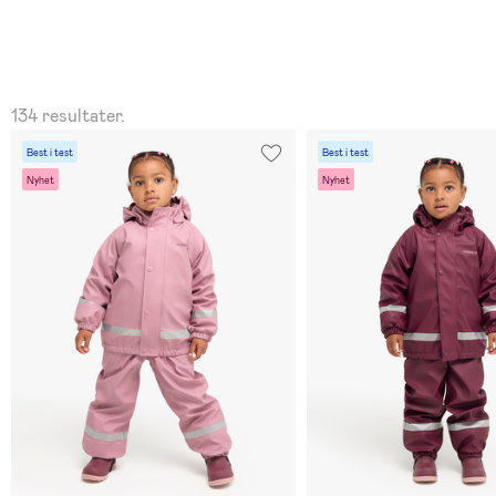
134 resultater.
Best i test
Best i test
Nyhet
Nyhet